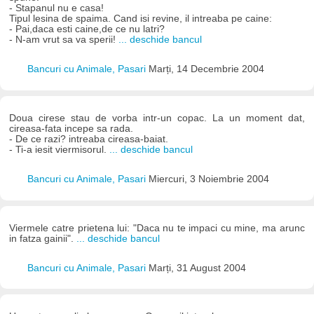
- Stapanul nu e casa!
Tipul lesina de spaima. Cand isi revine, il intreaba pe caine:
- Pai,daca esti caine,de ce nu latri?
- N-am vrut sa va sperii!
... deschide bancul
Bancuri cu Animale, Pasari
Marți, 14 Decembrie 2004
Doua cirese stau de vorba intr-un copac. La un moment dat,
cireasa-fata incepe sa rada.
- De ce razi? intreaba cireasa-baiat.
- Ti-a iesit viermisorul.
... deschide bancul
Bancuri cu Animale, Pasari
Miercuri, 3 Noiembrie 2004
Viermele catre prietena lui: "Daca nu te impaci cu mine, ma arunc
in fatza gainii".
... deschide bancul
Bancuri cu Animale, Pasari
Marți, 31 August 2004