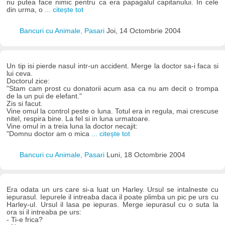
nu putea face nimic pentru ca era papagalul capitanului. In cele
din urma, o
... citește tot
Bancuri cu Animale, Pasari
Joi, 14 Octombrie 2004
Un tip isi pierde nasul intr-un accident. Merge la doctor sa-i faca si
lui ceva.
Doctorul zice:
"Stam cam prost cu donatorii acum asa ca nu am decit o trompa
de la un pui de elefant."
Zis si facut.
Vine omul la control peste o luna. Totul era in regula, mai crescuse
nitel, respira bine. La fel si in luna urmatoare.
Vine omul in a treia luna la doctor necajit:
"Domnu doctor am o mica
... citește tot
Bancuri cu Animale, Pasari
Luni, 18 Octombrie 2004
Era odata un urs care si-a luat un Harley. Ursul se intalneste cu
iepurasul. Iepurele il intreaba daca il poate plimba un pic pe urs cu
Harley-ul. Ursul il lasa pe iepuras. Merge iepurasul cu o suta la
ora si il intreaba pe urs:
- Ti-e frica?