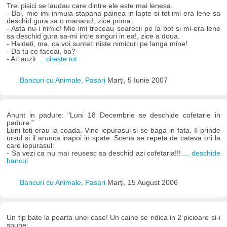
Trei pisici se laudau care dintre ele este mai lenesa.
- Bai, mie imi inmuia stapana painea in lapte si tot imi era lene sa
deschid gura sa o mananc!, zice prima.
- Asta nu-i nimic! Mie imi treceau soarecii pe la bot si mi-era lene
sa deschid gura sa-mi intre singuri in ea!, zice a doua.
- Haideti, ma, ca voi sunteti niste nimicuri pe langa mine!
- Da tu ce faceai, ba?
- Ati auzit
... citește tot
Bancuri cu Animale, Pasari
Marți, 5 Iunie 2007
Anunt in padure: "Luni 18 Decembrie se deschide cofetarie in
padure."
Luni toti erau la coada. Vine iepurasul si se baga in fata. Il prinde
ursul si il arunca inapoi in spate. Scena se repeta de cateva ori la
care iepurasul:
- Sa vezi ca nu mai reusesc sa deschid azi cofetaria!!!
... deschide
bancul
Bancuri cu Animale, Pasari
Marți, 15 August 2006
Un tip bate la poarta unei case! Un caine se ridica in 2 picioare si-i
spune: