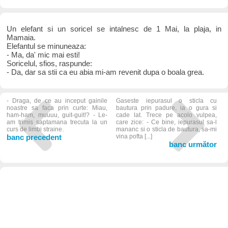
Un elefant si un soricel se intalnesc de 1 Mai, la plaja, in
Mamaia.
Elefantul se minuneaza:
- Ma, da' mic mai esti!
Soricelul, sfios, raspunde:
- Da, dar sa stii ca eu abia mi-am revenit dupa o boala grea.
- Draga, de ce au inceput gainile
Gaseste iepurasul o sticla cu
noastre sa faca prin curte: Miau,
bautura prin padure, ia o gura si
ham-ham, muuuu, guit-guit!? - Le-
cade lat. Trece pe acolo vulpea,
am trimis saptamana trecuta la un
care zice: - Ce bine, iepurasul sa-l
curs de limbi straine.
mananc si o sticla de bautura, sa-mi
banc precedent
vina pofta [...]
banc următor