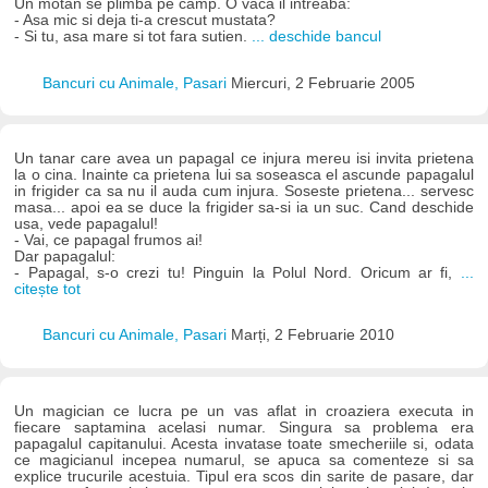
Un motan se plimba pe camp. O vaca il intreaba:
- Asa mic si deja ti-a crescut mustata?
- Si tu, asa mare si tot fara sutien.
... deschide bancul
Bancuri cu Animale, Pasari
Miercuri, 2 Februarie 2005
Un tanar care avea un papagal ce injura mereu isi invita prietena
la o cina. Inainte ca prietena lui sa soseasca el ascunde papagalul
in frigider ca sa nu il auda cum injura. Soseste prietena... servesc
masa... apoi ea se duce la frigider sa-si ia un suc. Cand deschide
usa, vede papagalul!
- Vai, ce papagal frumos ai!
Dar papagalul:
- Papagal, s-o crezi tu! Pinguin la Polul Nord. Oricum ar fi,
...
citește tot
Bancuri cu Animale, Pasari
Marți, 2 Februarie 2010
Un magician ce lucra pe un vas aflat in croaziera executa in
fiecare saptamina acelasi numar. Singura sa problema era
papagalul capitanului. Acesta invatase toate smecheriile si, odata
ce magicianul incepea numarul, se apuca sa comenteze si sa
explice trucurile acestuia. Tipul era scos din sarite de pasare, dar