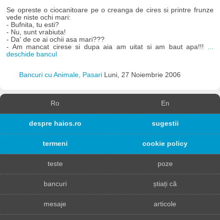
Se opreste o ciocanitoare pe o creanga de cires si printre frunze
vede niste ochi mari:
- Bufnita, tu esti?
- Nu, sunt vrabiuta!
- Da' de ce ai ochii asa mari???
- Am mancat cirese si dupa aia am uitat si am baut apa!!!
...
deschide bancul
Bancuri cu Animale, Pasari
Luni, 27 Noiembrie 2006
Ro
En
despre haios.ro
sugestii
termeni
cookie policy
teste
poze
bancuri
știați că
mesaje
articole