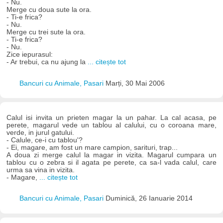
- Nu.
Merge cu doua sute la ora.
- Ti-e frica?
- Nu.
Merge cu trei sute la ora.
- Ti-e frica?
- Nu.
Zice iepurasul:
- Ar trebui, ca nu ajung la
... citește tot
Bancuri cu Animale, Pasari
Marți, 30 Mai 2006
Calul isi invita un prieten magar la un pahar. La cal acasa, pe
perete, magarul vede un tablou al calului, cu o coroana mare,
verde, in jurul gatului.
- Calule, ce-i cu tablou'?
- Ei, magare, am fost un mare campion, sarituri, trap...
A doua zi merge calul la magar in vizita. Magarul cumpara un
tablou cu o zebra si il agata pe perete, ca sa-l vada calul, care
urma sa vina in vizita.
- Magare,
... citește tot
Bancuri cu Animale, Pasari
Duminică, 26 Ianuarie 2014