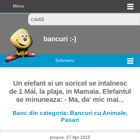
Menu
bancuri :-)
Submenu
Un elefant si un soricel se intalnesc
de 1 Mai, la plaja, in Mamaia. Elefantul
se minuneaza: - Ma, da' mic mai...
Banc din categoria: Bancuri cu Animale,
Pasari
propus: 27 Apr 2015