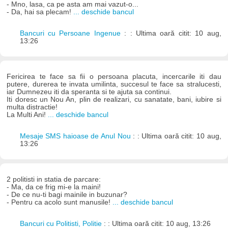
- Mno, lasa, ca pe asta am mai vazut-o...
- Da, hai sa plecam!
... deschide bancul
Bancuri cu Persoane Ingenue
: : Ultima oară citit: 10 aug,
13:26
Fericirea te face sa fii o persoana placuta, incercarile iti dau
putere, durerea te invata umilinta, succesul te face sa stralucesti,
iar Dumnezeu iti da speranta si te ajuta sa continui.
Iti doresc un Nou An, plin de realizari, cu sanatate, bani, iubire si
multa distractie!
La Multi Ani!
... deschide bancul
Mesaje SMS haioase de Anul Nou
: : Ultima oară citit: 10 aug,
13:26
2 politisti in statia de parcare:
- Ma, da ce frig mi-e la maini!
- De ce nu-ti bagi mainile in buzunar?
- Pentru ca acolo sunt manusile!
... deschide bancul
Bancuri cu Politisti, Politie
: : Ultima oară citit: 10 aug, 13:26