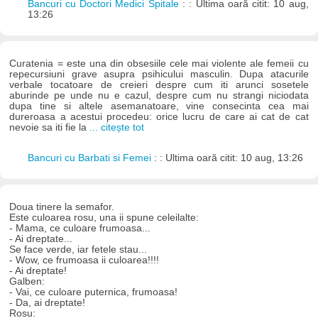
Bancuri cu Doctori Medici Spitale
: : Ultima oară citit: 10 aug,
13:26
Curatenia = este una din obsesiile cele mai violente ale femeii cu
repecursiuni grave asupra psihicului masculin. Dupa atacurile
verbale tocatoare de creieri despre cum iti arunci sosetele
aburinde pe unde nu e cazul, despre cum nu strangi niciodata
dupa tine si altele asemanatoare, vine consecinta cea mai
dureroasa a acestui procedeu: orice lucru de care ai cat de cat
nevoie sa iti fie la
... citește tot
Bancuri cu Barbati si Femei
: : Ultima oară citit: 10 aug, 13:26
Doua tinere la semafor.
Este culoarea rosu, una ii spune celeilalte:
- Mama, ce culoare frumoasa...
- Ai dreptate...
Se face verde, iar fetele stau...
- Wow, ce frumoasa ii culoarea!!!!
- Ai dreptate!
Galben:
- Vai, ce culoare puternica, frumoasa!
- Da, ai dreptate!
Rosu: