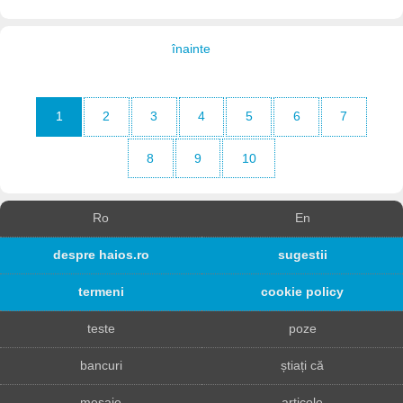
înainte
1
2
3
4
5
6
7
8
9
10
Ro
En
despre haios.ro
sugestii
termeni
cookie policy
teste
poze
bancuri
știați că
mesaje
articole