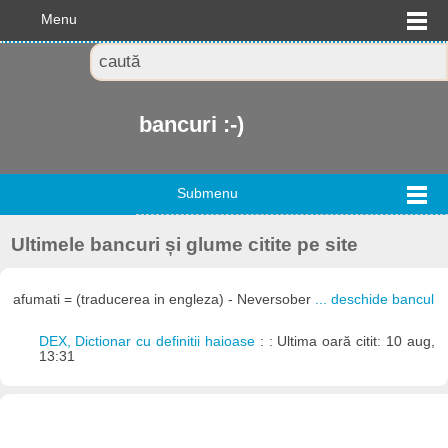
Menu
bancuri :-)
Submenu
Ultimele bancuri și glume citite pe site
afumati = (traducerea in engleza) - Neversober
... deschide bancul
DEX, Dictionar cu definitii haioase
: : Ultima oară citit: 10 aug,
13:31