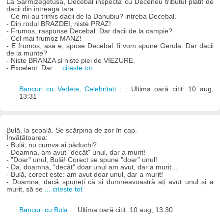
La Sarmizegetusa, Decebal inspecta cu Deceneu tributul platit de
dacii din intreaga tara.
- Ce mi-au trimis dacii de la Danubiu? intreba Decebal.
- Din rodul BRAZDEI, niste PRAZ!
- Frumos, raspunse Decebal. Dar dacii de la campie?
- Cel mai frumoz MANZ!
- E frumos, asa e, spuse Decebal. Ii vom spune Gerula. Dar dacii
de la munte?
- Niste BRANZA si niste piei de VIEZURE.
- Excelent. Dar
... citește tot
Bancuri cu Vedete, Celebritati
: : Ultima oară citit: 10 aug,
13:31
Bulă, la școală. Se scărpina de zor în cap.
Învățătoarea:
- Bulă, nu cumva ai păduchi?
- Doamna, am avut "decât" unul, dar a murit!
- "Doar" unul, Bulă! Corect se spune "doar" unul!
- Da, doamna, "decât" doar unul am avut, dar a murit...
- Bulă, corect este: am avut doar unul, dar a murit!
- Doamna, dacă spuneți că și dumneavoastră ați avut unul și a
murit, să se
... citește tot
Bancuri cu Bula
: : Ultima oară citit: 10 aug, 13:30