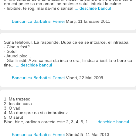
era cat pe ce sa ma omori! se rasteste sotul, infuriat la culme.
- Iubitule, te rog, mai da-mi o sansa!
... deschide bancul
Bancuri cu Barbati si Femei
Marți, 11 Ianuarie 2011
Suna telefonul. Ea raspunde. Dupa ce ea se intoarce, el intreaba:
- Cine a fost?
- Sotul.
- Atunci plec...
- Stai linistit. A zis ca mai sta inca o ora, fiindca a iesit la o bere cu
tine...
... deschide bancul
Bancuri cu Barbati si Femei
Vineri, 22 Mai 2009
1. Ma trezesc
2. Ies din casa
3. O vad
4. Ma duc spre ea si o imbratisez
5. O sarut
Bine, bine, ordinea corecta este 2, 3, 4, 5, 1...
... deschide bancul
Bancuri cu Barbati si Femei
Sâmbătă, 11 Mai 2013