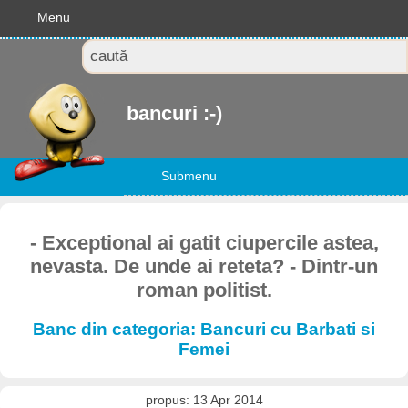
Menu
bancuri :-)
Submenu
- Exceptional ai gatit ciupercile astea,
nevasta. De unde ai reteta? - Dintr-un
roman politist.
Banc din categoria: Bancuri cu Barbati si
Femei
propus: 13 Apr 2014