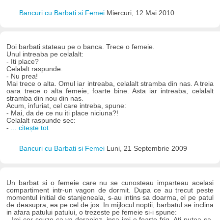
Bancuri cu Barbati si Femei
Miercuri, 12 Mai 2010
Doi barbati stateau pe o banca. Trece o femeie.
Unul intreaba pe celalalt:
- Iti place?
Celalalt raspunde:
- Nu prea!
Mai trece o alta. Omul iar intreaba, celalalt stramba din nas. A treia
oara trece o alta femeie, foarte bine. Asta iar intreaba, celalalt
stramba din nou din nas.
Acum, infuriat, cel care intreba, spune:
- Mai, da de ce nu iti place niciuna?!
Celalalt raspunde sec:
-
... citește tot
Bancuri cu Barbati si Femei
Luni, 21 Septembrie 2009
Un barbat si o femeie care nu se cunosteau imparteau acelasi
compartiment intr-un vagon de dormit. Dupa ce au trecut peste
momentul initial de stanjeneala, s-au intins sa doarma, el pe patul
de deasupra, ea pe cel de jos. In mijlocul noptii, barbatul se inclina
in afara patului patului, o trezeste pe femeie si-i spune:
- Imi cer scuze ca va deranjez, insa imi e foarte frig. Ati putea sa-