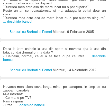
comemorativa a sotului disparut:
"Durerea mea este asa de mare incat nu o pot suporta".
Peste un an se recasatoreste si mai adauga la epitaf doar un
cuvant:
"Durerea mea este asa de mare incat nu o pot suporta singura".
... deschide bancul
Bancuri cu Barbati si Femei
Miercuri, 9 Februarie 2005
Daca iti latra cainele la usa din spate si nevasta tipa la usa din
fata, cui dai drumul prima data ?
- Cainelui, normal, ca el o sa taca dupa ce intra.
... deschide
bancul
Bancuri cu Barbati si Femei
Miercuri, 14 Noiembrie 2012
Nevasta-mea citea ceva langa mine, pe canapea, in timp ce eu
zappam canalele.
M-a intrebat:
- Ce mai e pe TV?
I-am raspuns:
- Praf...
... deschide bancul