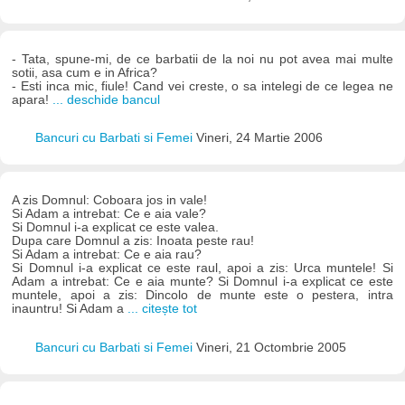
- Tata, spune-mi, de ce barbatii de la noi nu pot avea mai multe
sotii, asa cum e in Africa?
- Esti inca mic, fiule! Cand vei creste, o sa intelegi de ce legea ne
apara!
... deschide bancul
Bancuri cu Barbati si Femei
Vineri, 24 Martie 2006
A zis Domnul: Coboara jos in vale!
Si Adam a intrebat: Ce e aia vale?
Si Domnul i-a explicat ce este valea.
Dupa care Domnul a zis: Inoata peste rau!
Si Adam a intrebat: Ce e aia rau?
Si Domnul i-a explicat ce este raul, apoi a zis: Urca muntele! Si
Adam a intrebat: Ce e aia munte? Si Domnul i-a explicat ce este
muntele, apoi a zis: Dincolo de munte este o pestera, intra
inauntru! Si Adam a
... citește tot
Bancuri cu Barbati si Femei
Vineri, 21 Octombrie 2005