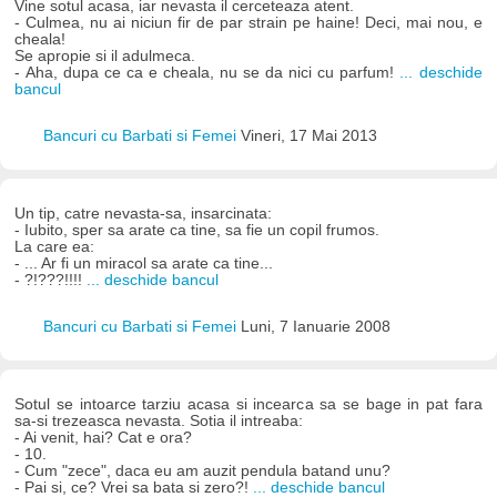
Vine sotul acasa, iar nevasta il cerceteaza atent.
- Culmea, nu ai niciun fir de par strain pe haine! Deci, mai nou, e
cheala!
Se apropie si il adulmeca.
- Aha, dupa ce ca e cheala, nu se da nici cu parfum!
... deschide
bancul
Bancuri cu Barbati si Femei
Vineri, 17 Mai 2013
Un tip, catre nevasta-sa, insarcinata:
- Iubito, sper sa arate ca tine, sa fie un copil frumos.
La care ea:
- ... Ar fi un miracol sa arate ca tine...
- ?!???!!!!
... deschide bancul
Bancuri cu Barbati si Femei
Luni, 7 Ianuarie 2008
Sotul se intoarce tarziu acasa si incearca sa se bage in pat fara
sa-si trezeasca nevasta. Sotia il intreaba:
- Ai venit, hai? Cat e ora?
- 10.
- Cum "zece", daca eu am auzit pendula batand unu?
- Pai si, ce? Vrei sa bata si zero?!
... deschide bancul