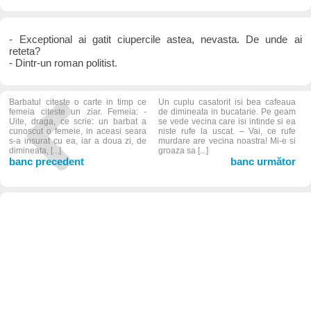
- Exceptional ai gatit ciupercile astea, nevasta. De unde ai
reteta?
- Dintr-un roman politist.
Barbatul citeste o carte in timp ce
Un cuplu casatorit isi bea cafeaua
femeia citeste un ziar. Femeia: -
de dimineata in bucatarie. Pe geam
Uite, draga, ce scrie: un barbat a
se vede vecina care isi intinde si ea
cunoscut o femeie, in aceasi seara
niste rufe la uscat. – Vai, ce rufe
s-a insurat cu ea, iar a doua zi, de
murdare are vecina noastra! Mi-e si
dimineata, [...]
groaza sa [...]
banc precedent
banc următor