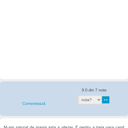
9.0 din 7 note
Comentează
M-am saturat de mania asta a vitezei. E pentru a treia oara cand