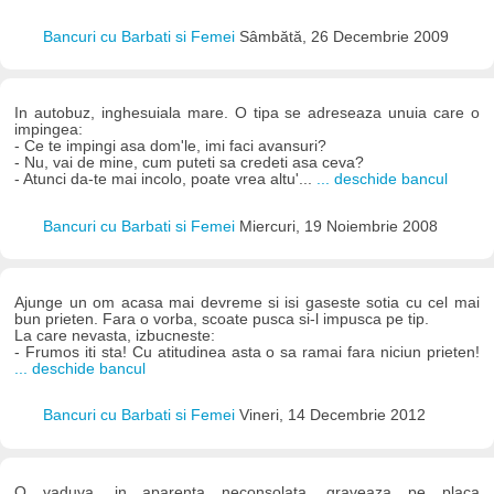
Bancuri cu Barbati si Femei
Sâmbătă, 26 Decembrie 2009
In autobuz, inghesuiala mare. O tipa se adreseaza unuia care o
impingea:
- Ce te impingi asa dom'le, imi faci avansuri?
- Nu, vai de mine, cum puteti sa credeti asa ceva?
- Atunci da-te mai incolo, poate vrea altu'...
... deschide bancul
Bancuri cu Barbati si Femei
Miercuri, 19 Noiembrie 2008
Ajunge un om acasa mai devreme si isi gaseste sotia cu cel mai
bun prieten. Fara o vorba, scoate pusca si-l impusca pe tip.
La care nevasta, izbucneste:
- Frumos iti sta! Cu atitudinea asta o sa ramai fara niciun prieten!
... deschide bancul
Bancuri cu Barbati si Femei
Vineri, 14 Decembrie 2012
O vaduva, in aparenta neconsolata, graveaza pe placa