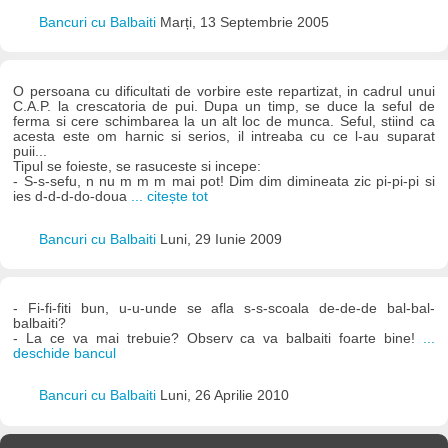
Bancuri cu Balbaiti
Marți, 13 Septembrie 2005
O persoana cu dificultati de vorbire este repartizat, in cadrul unui
C.A.P. la crescatoria de pui. Dupa un timp, se duce la seful de
ferma si cere schimbarea la un alt loc de munca. Seful, stiind ca
acesta este om harnic si serios, il intreaba cu ce l-au suparat
puii...
Tipul se foieste, se rasuceste si incepe:
- S-s-sefu, n nu m m m mai pot! Dim dim dimineata zic pi-pi-pi si
ies d-d-d-do-doua
... citește tot
Bancuri cu Balbaiti
Luni, 29 Iunie 2009
- Fi-fi-fiti bun, u-u-unde se afla s-s-scoala de-de-de bal-bal-
balbaiti?
- La ce va mai trebuie? Observ ca va balbaiti foarte bine!
...
deschide bancul
Bancuri cu Balbaiti
Luni, 26 Aprilie 2010