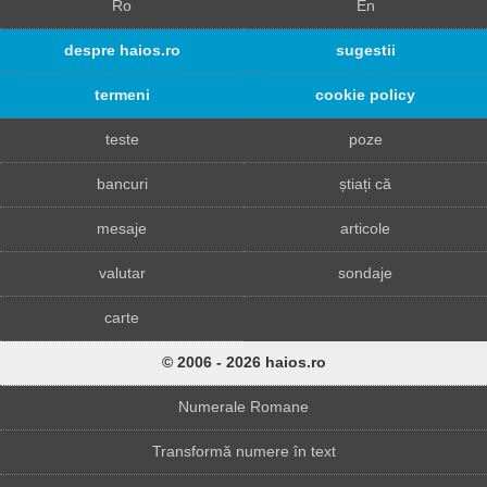
Ro
En
despre haios.ro
sugestii
termeni
cookie policy
teste
poze
bancuri
știați că
mesaje
articole
valutar
sondaje
carte
© 2006 - 2026 haios.ro
Numerale Romane
Transformă numere în text