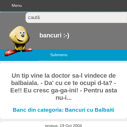
Menu
bancuri :-)
Submenu
Un tip vine la doctor sa-l vindece de
balbaiala. - Da' cu ce te ocupi d-ta? -
Ee!! Eu cresc ga-ga-ini! - Pentru asta
nu-i...
Banc din categoria: Bancuri cu Balbaiti
propus: 19 Oct 2004