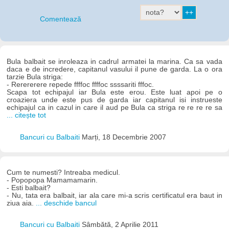
Comentează
Bula balbait se inroleaza in cadrul armatei la marina. Ca sa vada
daca e de incredere, capitanul vasului il pune de garda. La o ora
tarzie Bula striga:
- Rerererere repede ffffoc ffffoc ssssariti fffoc.
Scapa tot echipajul iar Bula este erou. Este luat apoi pe o
croaziera unde este pus de garda iar capitanul isi instrueste
echipajul ca in cazul in care il aud pe Bula ca striga re re re re sa
... citește tot
Bancuri cu Balbaiti
Marți, 18 Decembrie 2007
Cum te numesti? Intreaba medicul.
- Popopopa Mamamamarin.
- Esti balbait?
- Nu, tata era balbait, iar ala care mi-a scris certificatul era baut in
ziua aia.
... deschide bancul
Bancuri cu Balbaiti
Sâmbătă, 2 Aprilie 2011