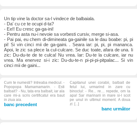
Un tip vine la doctor sa-l vindece de balbaiala.
- Da' cu ce te ocupi d-ta?
- Ee!! Eu cresc ga-ga-ini!
- Pentru asta nu-i nevoie sa vorbesti cursiv, merge si-asa.
- Pai pai, eu chem di-dimineata ga-gainile sa le dau boabe: pi, pi
pi! Si vin cinci mii de ga-gaini. . Seara iar: pi, pi, pi mananca.
Apoi, le zic sa plece la cul-culcare. Se duc toate, afara de una. Ii
zic: Du-du-te de te culca! Nu vrea. Iar: Du-te la culcare, iar nu
vrea. Ma enervez si-i zic: Du-du-te-n pi-pi-pi-pitpalac... Si vin
cinci mii de gaini...
Cum te numesti? Intreaba medicul. -
Capitanul unei corabii, balbait de
Popopopa Mamamamarin. - Esti
felul lui, urmarind in zare cu
balbait? - Nu, tata era balbait, iar ala
binoclul: - Re... re.... repede, om la
care mi-a scris certificatul era baut
apa! Sar marinarii in mare si-l scot
in ziua aia.
pe unul in ultimul moment. A doua
banc precedent
zi: [...]
banc următor