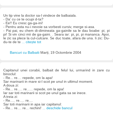
Un tip vine la doctor sa-l vindece de balbaiala.
- Da' cu ce te ocupi d-ta?
- Ee!! Eu cresc ga-ga-ini!
- Pentru asta nu-i nevoie sa vorbesti cursiv, merge si-asa.
- Pai pai, eu chem di-dimineata ga-gainile sa le dau boabe: pi, pi
pi! Si vin cinci mii de ga-gaini. . Seara iar: pi, pi, pi mananca. Apoi,
le zic sa plece la cul-culcare. Se duc toate, afara de una. Ii zic: Du-
du-te de te
... citește tot
Bancuri cu Balbaiti
Marți, 19 Octombrie 2004
Capitanul unei corabii, balbait de felul lui, urmarind in zare cu
binoclul:
- Re... re.... repede, om la apa!
Sar marinarii in mare si-l scot pe unul in ultimul moment.
A doua zi:
- Re... re..... re...... repede, om la apa!
Iar sar toti marinarii si scot pe unul gata sa se inece.
A treia zi:
- Re..... re..... re....
Sar toti marinarii in apa iar capitanul:
- Re... re.... re... rechini!
... deschide bancul