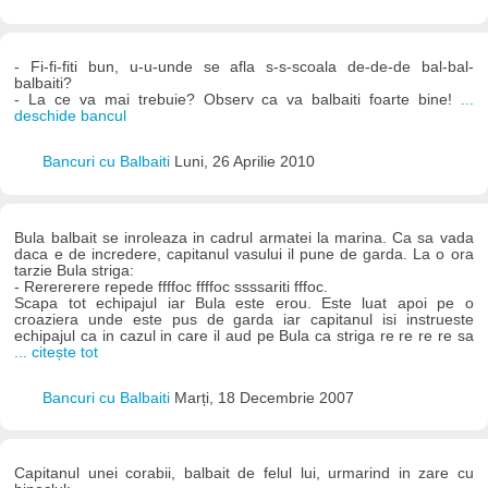
- Fi-fi-fiti bun, u-u-unde se afla s-s-scoala de-de-de bal-bal-
balbaiti?
- La ce va mai trebuie? Observ ca va balbaiti foarte bine!
...
deschide bancul
Bancuri cu Balbaiti
Luni, 26 Aprilie 2010
Bula balbait se inroleaza in cadrul armatei la marina. Ca sa vada
daca e de incredere, capitanul vasului il pune de garda. La o ora
tarzie Bula striga:
- Rerererere repede ffffoc ffffoc ssssariti fffoc.
Scapa tot echipajul iar Bula este erou. Este luat apoi pe o
croaziera unde este pus de garda iar capitanul isi instrueste
echipajul ca in cazul in care il aud pe Bula ca striga re re re re sa
... citește tot
Bancuri cu Balbaiti
Marți, 18 Decembrie 2007
Capitanul unei corabii, balbait de felul lui, urmarind in zare cu