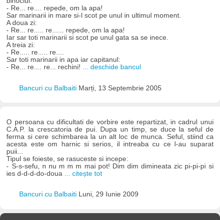
binoclul:
- Re... re.... repede, om la apa!
Sar marinarii in mare si-l scot pe unul in ultimul moment.
A doua zi:
- Re... re..... re...... repede, om la apa!
Iar sar toti marinarii si scot pe unul gata sa se inece.
A treia zi:
- Re..... re..... re....
Sar toti marinarii in apa iar capitanul:
- Re... re.... re... rechini!
... deschide bancul
Bancuri cu Balbaiti
Marți, 13 Septembrie 2005
O persoana cu dificultati de vorbire este repartizat, in cadrul unui
C.A.P. la crescatoria de pui. Dupa un timp, se duce la seful de
ferma si cere schimbarea la un alt loc de munca. Seful, stiind ca
acesta este om harnic si serios, il intreaba cu ce l-au suparat
puii...
Tipul se foieste, se rasuceste si incepe:
- S-s-sefu, n nu m m m mai pot! Dim dim dimineata zic pi-pi-pi si
ies d-d-d-do-doua
... citește tot
Bancuri cu Balbaiti
Luni, 29 Iunie 2009