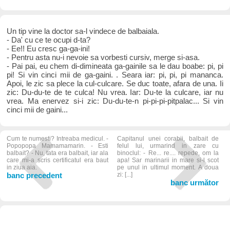
Un tip vine la doctor sa-l vindece de balbaiala.
- Da' cu ce te ocupi d-ta?
- Ee!! Eu cresc ga-ga-ini!
- Pentru asta nu-i nevoie sa vorbesti cursiv, merge si-asa.
- Pai pai, eu chem di-dimineata ga-gainile sa le dau boabe: pi, pi
pi! Si vin cinci mii de ga-gaini. . Seara iar: pi, pi, pi mananca.
Apoi, le zic sa plece la cul-culcare. Se duc toate, afara de una. Ii
zic: Du-du-te de te culca! Nu vrea. Iar: Du-te la culcare, iar nu
vrea. Ma enervez si-i zic: Du-du-te-n pi-pi-pi-pitpalac... Si vin
cinci mii de gaini...
Cum te numesti? Intreaba medicul. -
Capitanul unei corabii, balbait de
Popopopa Mamamamarin. - Esti
felul lui, urmarind in zare cu
balbait? - Nu, tata era balbait, iar ala
binoclul: - Re... re.... repede, om la
care mi-a scris certificatul era baut
apa! Sar marinarii in mare si-l scot
in ziua aia.
pe unul in ultimul moment. A doua
banc precedent
zi: [...]
banc următor