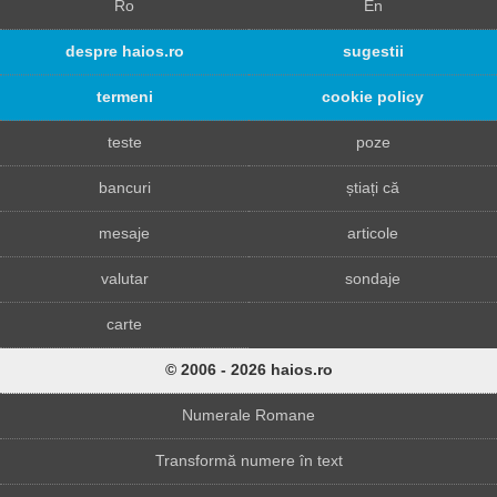
Ro
En
despre haios.ro
sugestii
termeni
cookie policy
teste
poze
bancuri
știați că
mesaje
articole
valutar
sondaje
carte
© 2006 - 2026 haios.ro
Numerale Romane
Transformă numere în text