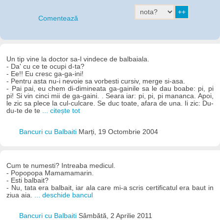
Comentează
Un tip vine la doctor sa-l vindece de balbaiala.
- Da' cu ce te ocupi d-ta?
- Ee!! Eu cresc ga-ga-ini!
- Pentru asta nu-i nevoie sa vorbesti cursiv, merge si-asa.
- Pai pai, eu chem di-dimineata ga-gainile sa le dau boabe: pi, pi
pi! Si vin cinci mii de ga-gaini. . Seara iar: pi, pi, pi mananca. Apoi,
le zic sa plece la cul-culcare. Se duc toate, afara de una. Ii zic: Du-
du-te de te
... citește tot
Bancuri cu Balbaiti
Marți, 19 Octombrie 2004
Cum te numesti? Intreaba medicul.
- Popopopa Mamamamarin.
- Esti balbait?
- Nu, tata era balbait, iar ala care mi-a scris certificatul era baut in
ziua aia.
... deschide bancul
Bancuri cu Balbaiti
Sâmbătă, 2 Aprilie 2011