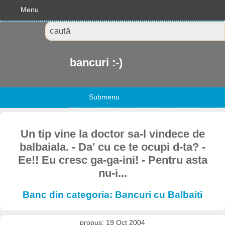
Menu
bancuri :-)
Submenu
Un tip vine la doctor sa-l vindece de
balbaiala. - Da' cu ce te ocupi d-ta? -
Ee!! Eu cresc ga-ga-ini! - Pentru asta
nu-i...
Banc din categoria: Bancuri cu Balbaiti
propus: 19 Oct 2004