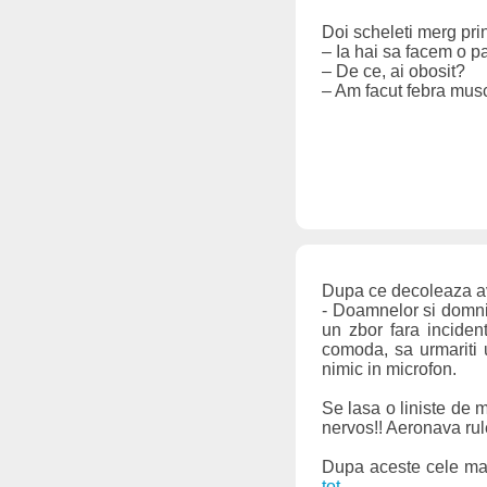
Doi scheleti merg pri
– Ia hai sa facem o p
– De ce, ai obosit?
– Am facut febra musc
Dupa ce decoleaza av
- Doamnelor si domni
un zbor fara incident
comoda, sa urmariti
nimic in microfon.
Se lasa o liniste de 
nervos!! Aeronava rule
Dupa aceste cele mai 
tot