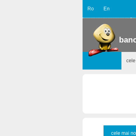
Ro
En
banc
cele
cele mai no