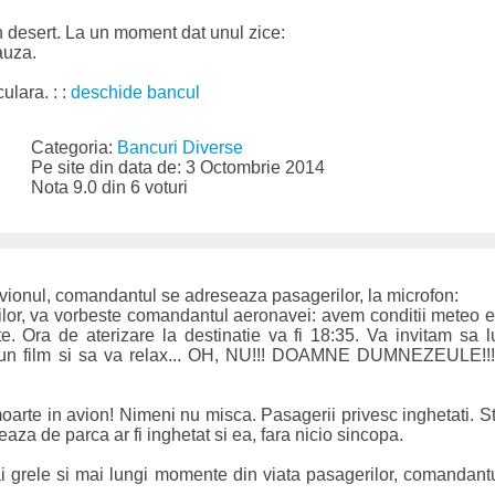
n desert. La un moment dat unul zice:
auza.
ulara. : :
deschide bancul
Categoria:
Bancuri Diverse
Pe site din data de: 3 Octombrie 2014
Nota 9.0 din 6 voturi
ionul, comandantul se adreseaza pasagerilor, la microfon:
lor, va vorbeste comandantul aeronavei: avem conditii meteo 
e. Ora de aterizare la destinatie va fi 18:35. Va invitam sa l
 un film si sa va relax... OH, NU!!! DOAMNE DUMNEZEULE!!!.
moarte in avion! Nimeni nu misca. Pasagerii privesc inghetati
aza de parca ar fi inghetat si ea, fara nicio sincopa.
grele si mai lungi momente din viata pasagerilor, comandantul 