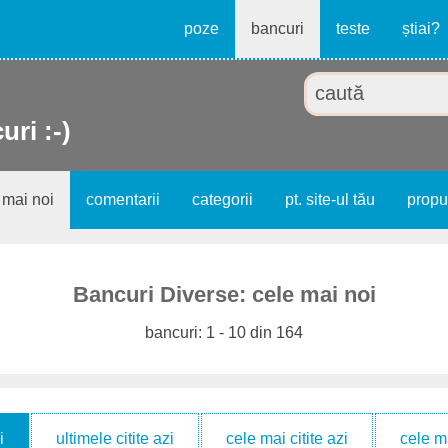
poze
bancuri
teste
știai?
uri :-)
 mai noi
comentarii
categorii
pt. site-ul tău
prop
Bancuri Diverse: cele mai noi
bancuri: 1 - 10 din 164
i
ultimele citite azi
cele mai citite azi
cele m