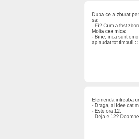
Dupa ce a zburat pen
sa:
- Ei? Cum a fost zbor
Molia cea mica:
- Bine, inca sunt emo
aplaudat tot timpul! : 
Efemerida intreaba un
- Draga, ai idee cat m
- Este ora 12.
- Deja e 12? Doamne c