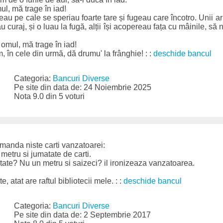
mul, mă trage în iad!
eau pe cale se speriau foarte tare și fugeau care încotro. Unii ar 
 curaj, și o luau la fugă, alții își acopereau fața cu mâinile, să
pa omul, mă trage în iad!
m, în cele din urmă, dă drumu' la frânghie! : :
deschide bancul
Categoria:
Bancuri Diverse
Pe site din data de: 24 Noiembrie 2025
Nota 9.0 din 5 voturi
comanda niste carti vanzatoarei:
 metru si jumatate de carti.
atate? Nu un metru si saizeci? il ironizeaza vanzatoarea.
e, atat are raftul bibliotecii mele. : :
deschide bancul
Categoria:
Bancuri Diverse
Pe site din data de: 2 Septembrie 2017