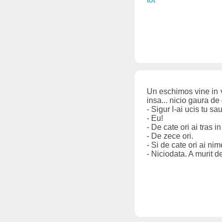
Un eschimos vine in vi
insa... nicio gaura de 
- Sigur l-ai ucis tu sa
- Eu!
- De cate ori ai tras i
- De zece ori.
- Si de cate ori ai nim
- Niciodata. A murit de