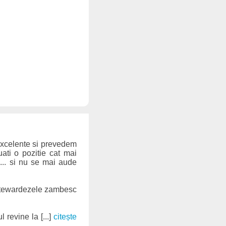
excelente si prevedem
uati o pozitie cat mai
.. si nu se mai aude
. Stewardezele zambesc
revine la [...]
citește