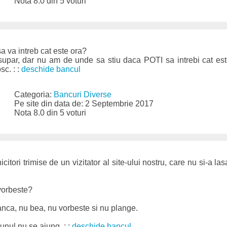
Nota 8.0 din 5 voturi
sa va intreb cat este ora?
upar, dar nu am de unde sa stiu daca POTI sa intrebi cat e
sc. : :
deschide bancul
Categoria:
Bancuri Diverse
Pe site din data de: 2 Septembrie 2017
Nota 8.0 din 5 voturi
icitori trimise de un vizitator al site-ului nostru, care nu si-a la
vorbeste?
nca, nu bea, nu vorbeste si nu plange.
i unul nu se ajung. : :
deschide bancul