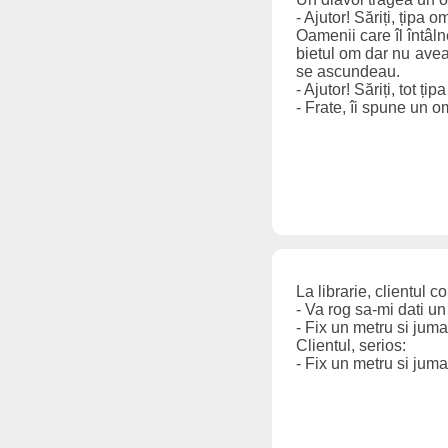
- Ajutor! Săriți, țipa o
Oamenii care îl întâln
bietul om dar nu aveau
se ascundeau.
- Ajutor! Săriți, tot ți
- Frate, îi spune un o
La librarie, clientul 
- Va rog sa-mi dati un
- Fix un metru si jum
Clientul, serios:
- Fix un metru si jumat