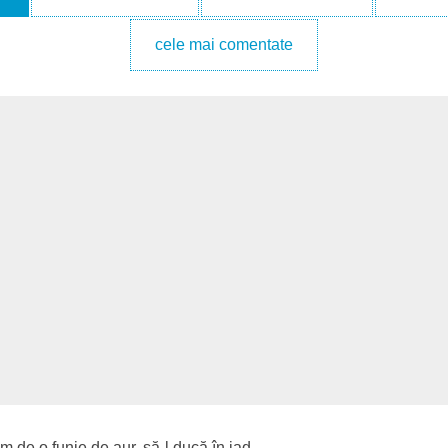
cele mai comentate
 de o funie de aur, să-l ducă în iad.