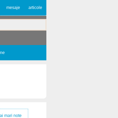
mesaje
articole
une
ai mari note