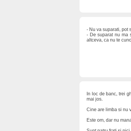
- Nu va suparati, pot 
- De suparat nu ma s
altceva, ca nu te cuno
In loc de banc, trei gh
mai jos.
Cine are limba si nu 
Este om, dar nu mana
Sunt patru frati si nic