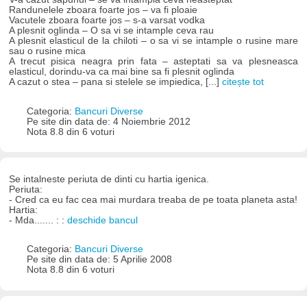
Randunelele zboara foarte jos – va fi ploaie
Vacutele zboara foarte jos – s-a varsat vodka
A plesnit oglinda – O sa vi se intample ceva rau
A plesnit elasticul de la chiloti – o sa vi se intample o rusine mare
sau o rusine mica
A trecut pisica neagra prin fata – asteptati sa va plesneasca
elasticul, dorindu-va ca mai bine sa fi plesnit oglinda
A cazut o stea – pana si stelele se impiedica, [...]
citește tot
Categoria:
Bancuri Diverse
Pe site din data de: 4 Noiembrie 2012
Nota 8.8 din 6 voturi
Se intalneste periuta de dinti cu hartia igenica.
Periuta:
- Cred ca eu fac cea mai murdara treaba de pe toata planeta asta!
Hartia:
- Mda....... : :
deschide bancul
Categoria:
Bancuri Diverse
Pe site din data de: 5 Aprilie 2008
Nota 8.8 din 6 voturi