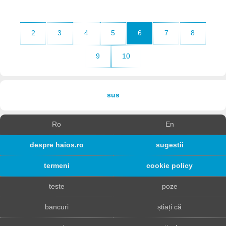
2
3
4
5
6
7
8
9
10
sus
Ro
En
despre haios.ro
sugestii
termeni
cookie policy
teste
poze
bancuri
știați că