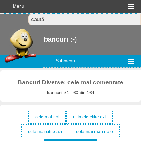
Menu
bancuri :-)
Submenu
Bancuri Diverse: cele mai comentate
bancuri: 51 - 60 din 164
cele mai noi
ultimele citite azi
cele mai citite azi
cele mai mari note