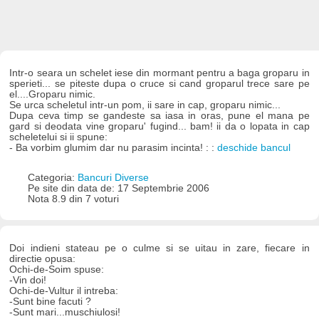
Intr-o seara un schelet iese din mormant pentru a baga groparu in
sperieti... se piteste dupa o cruce si cand groparul trece sare pe
el....Groparu nimic.
Se urca scheletul intr-un pom, ii sare in cap, groparu nimic...
Dupa ceva timp se gandeste sa iasa in oras, pune el mana pe
gard si deodata vine groparu' fugind... bam! ii da o lopata in cap
scheletelui si ii spune:
- Ba vorbim glumim dar nu parasim incinta! : :
deschide bancul
Categoria:
Bancuri Diverse
Pe site din data de: 17 Septembrie 2006
Nota 8.9 din 7 voturi
Doi indieni stateau pe o culme si se uitau in zare, fiecare in
directie opusa:
Ochi-de-Soim spuse:
-Vin doi!
Ochi-de-Vultur il intreba:
-Sunt bine facuti ?
-Sunt mari...muschiulosi!