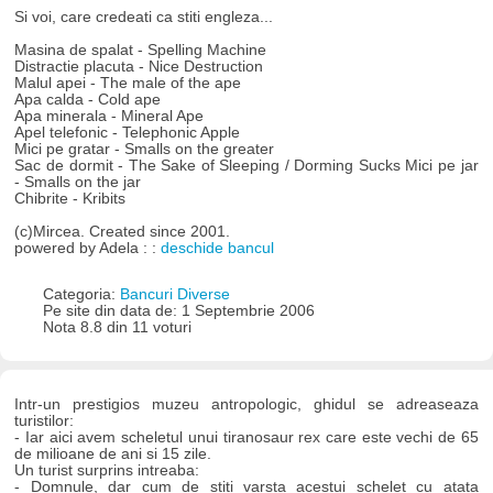
Si voi, care credeati ca stiti engleza...
Masina de spalat - Spelling Machine
Distractie placuta - Nice Destruction
Malul apei - The male of the ape
Apa calda - Cold ape
Apa minerala - Mineral Ape
Apel telefonic - Telephonic Apple
Mici pe gratar - Smalls on the greater
Sac de dormit - The Sake of Sleeping / Dorming Sucks Mici pe jar
- Smalls on the jar
Chibrite - Kribits
(c)Mircea. Created since 2001.
powered by Adela : :
deschide bancul
Categoria:
Bancuri Diverse
Pe site din data de: 1 Septembrie 2006
Nota 8.8 din 11 voturi
Intr-un prestigios muzeu antropologic, ghidul se adreaseaza
turistilor:
- Iar aici avem scheletul unui tiranosaur rex care este vechi de 65
de milioane de ani si 15 zile.
Un turist surprins intreaba:
- Domnule, dar cum de stiti varsta acestui schelet cu atata