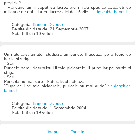
precizie?
- Pai cand am inceput sa lucrez aici mi-au spus ca avea 65 de
milioane de ani... iar eu lucrez aici de 15 zile! : :
deschide bancul
Categoria:
Bancuri Diverse
Pe site din data de: 21 Septembrie 2007
Nota 8.8 din 10 voturi
Un naturalist amator studiaza un purice. Il aseaza pe o foaie de
hartie si striga :
- Sari !
Puricele sare. Naturalistul ii taie picioarele, il pune iar pe hartie si
striga:
- Sari !
Puricele nu mai sare ! Naturalistul noteaza:
"Dupa ce i se taie picioarele, puricele nu mai aude" : :
deschide
bancul
Categoria:
Bancuri Diverse
Pe site din data de: 1 Septembrie 2004
Nota 8.8 din 19 voturi
înapoi
înainte