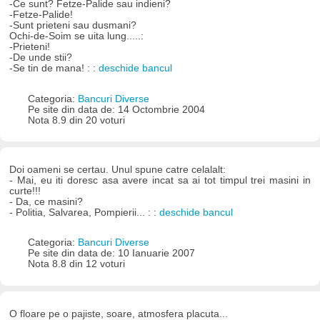
-Ce sunt? Fetze-Palide sau indieni?
-Fetze-Palide!
-Sunt prieteni sau dusmani?
Ochi-de-Soim se uita lung.....:
-Prieteni!
-De unde stii?
-Se tin de mana! : :
deschide bancul
Categoria:
Bancuri Diverse
Pe site din data de: 14 Octombrie 2004
Nota 8.9 din 20 voturi
Doi oameni se certau. Unul spune catre celalalt:
- Mai, eu iti doresc asa avere incat sa ai tot timpul trei masini in
curte!!!
- Da, ce masini?
- Politia, Salvarea, Pompierii... : :
deschide bancul
Categoria:
Bancuri Diverse
Pe site din data de: 10 Ianuarie 2007
Nota 8.8 din 12 voturi
O floare pe o pajiste, soare, atmosfera placuta...