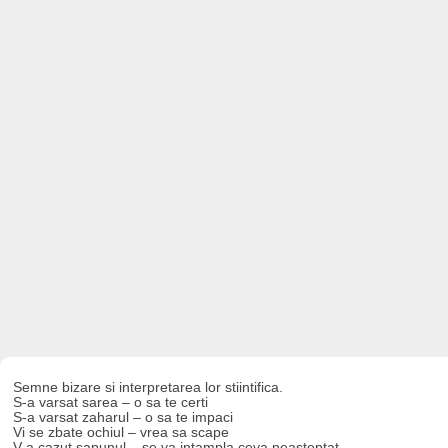
Semne bizare si interpretarea lor stiintifica.
S-a varsat sarea – o sa te certi
S-a varsat zaharul – o sa te impaci
Vi se zbate ochiul – vrea sa scape
V-a cazut sapunul – se va intampla ceva neasteptat