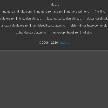
haios.ro
numere.mathdial.com
|
numere-romane.ro
|
numere-prime.ro
|
fractii.ro
culators.ro
|
tva.calculators.ro
|
taxa-vanzari.calculators.ro
|
dobanda-simpla.
ar-text.calculators.ro
|
ani-bisecti.calculators.ro
|
sistem-binar.base-conversio
dobanda.calculators.ro
|
nume-copii-baieti.ro
|
qlist.ro
© 2006 - 2026
haios.ro