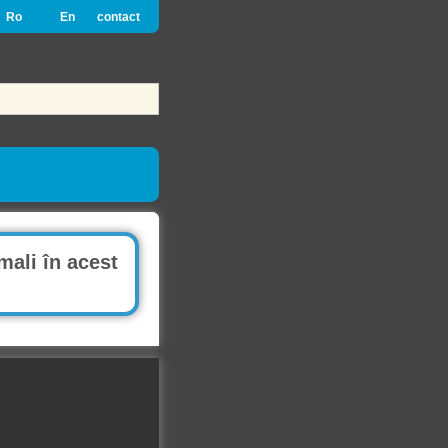
Ro
En
contact
mali în acest