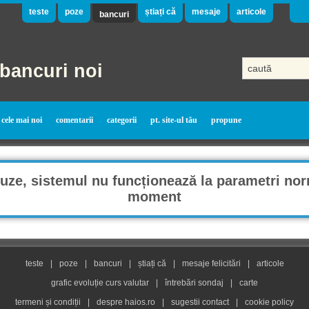
teste
poze
știați că
mesaje
articole
bancuri
bancuri noi
cele mai noi
comentarii
categorii
pt. site-ul tău
propune
ze, sistemul nu funcționează la parametri nor
moment
teste
|
poze
|
bancuri
|
știați că
|
mesaje felicitări
|
articole
grafic evoluție curs valutar
|
întrebări sondaj
|
carte
termeni și condiții
|
despre haios.ro
|
sugestii contact
|
cookie policy