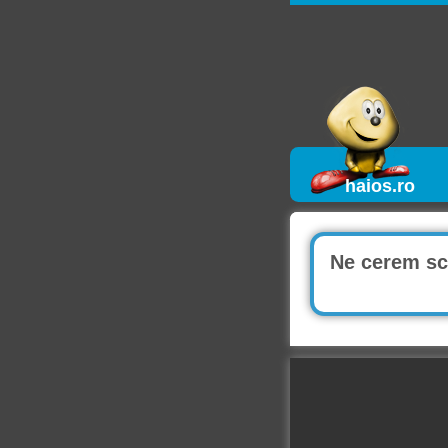
haios.ro
Ne cerem scu