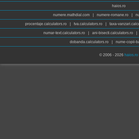
haios.ro
numere.mathdial.com
|
numere-romane.ro
|
n
procentaje.calculators.ro
|
tva.calculators.ro
|
taxa-vanzari.calc
numar-text.calculators.ro
|
ani-bisecti.calculators.ro
|
dobanda.calculators.ro
|
nume-copii-ba
© 2006 - 2026
haios.ro