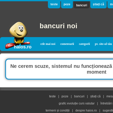
teste
poze
știați că
m
bancuri
bancuri noi
cele mai noi
comentarii
categorii
pt. site-ul tău
haios.ro
Ne cerem scuze, sistemul nu funcționează 
moment
teste
|
poze
|
bancuri
|
știați că
|
mesaj
grafic evoluție curs valutar
|
întrebări
termeni și condiții
|
despre haios.ro
|
sugesti