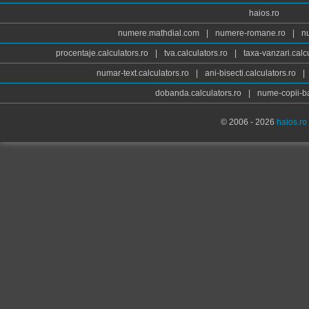
haios.ro
numere.mathdial.com
|
numere-romane.ro
|
n
procentaje.calculators.ro
|
tva.calculators.ro
|
taxa-vanzari.calc
numar-text.calculators.ro
|
ani-bisecti.calculators.ro
|
dobanda.calculators.ro
|
nume-copii-ba
© 2006 - 2026
haios.ro