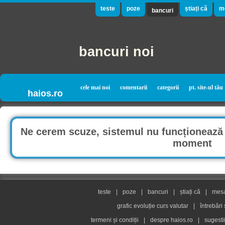
teste
poze
știați că
m
bancuri
bancuri noi
cele mai noi
comentarii
categorii
pt. site-ul tău
haios.ro
Ne cerem scuze, sistemul nu funcționează 
moment
teste
|
poze
|
bancuri
|
știați că
|
mesaj
grafic evoluție curs valutar
|
întrebări
termeni și condiții
|
despre haios.ro
|
sugesti