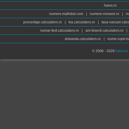
haios.ro
numere.mathdial.com
|
numere-romane.ro
|
n
procentaje.calculators.ro
|
tva.calculators.ro
|
taxa-vanzari.calc
numar-text.calculators.ro
|
ani-bisecti.calculators.ro
|
dobanda.calculators.ro
|
nume-copii-ba
© 2006 - 2026
haios.ro