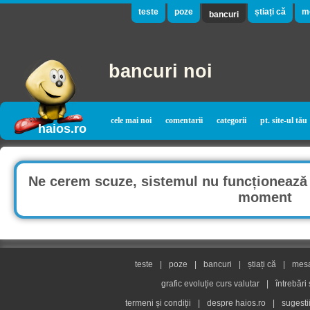
teste
poze
știați că
m
bancuri
bancuri noi
cele mai noi
comentarii
categorii
pt. site-ul tău
haios.ro
Ne cerem scuze, sistemul nu funcționează 
moment
teste
|
poze
|
bancuri
|
știați că
|
mesaj
grafic evoluție curs valutar
|
întrebări
termeni și condiții
|
despre haios.ro
|
sugesti