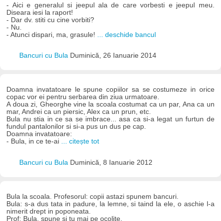
- Aici e generalul si jeepul ala de care vorbesti e jeepul meu.
Diseara iesi la raport!
- Dar dv. stiti cu cine vorbiti?
- Nu.
- Atunci dispari, ma, grasule!
... deschide bancul
Bancuri cu Bula
Duminică, 26 Ianuarie 2014
Doamna invatatoare le spune copiilor sa se costumeze in orice
copac vor ei pentru serbarea din ziua urmatoare.
A doua zi, Gheorghe vine la scoala costumat ca un par, Ana ca un
mar, Andrei ca un piersic, Alex ca un prun, etc.
Bula nu stia in ce sa se imbrace... asa ca si-a legat un furtun de
fundul pantalonilor si si-a pus un dus pe cap.
Doamna invatatoare:
- Bula, in ce te-ai
... citește tot
Bancuri cu Bula
Duminică, 8 Ianuarie 2012
Bula la scoala. Profesorul: copii astazi spunem bancuri.
Bula: s-a dus tata in padure, la lemne, si taind la ele, o aschie l-a
nimerit drept in poponeata.
Prof: Bula, spune si tu mai pe ocolite.