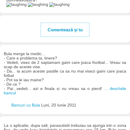
dumneavoastră?
Comentează și tu
Bula merge la medic...
- Care e problema ta, tinere?
- Vedeti, visez de 2 saptamani gaini care joaca footbal... Vreau sa
scap de aceste vise.
- Da... ia acum aceste pastile ca sa nu mai visezi gaini care joaca
fotbal
- Pot sa le iau maine?
- De ce ?
- Pai...vedeti... azi e finala si nu vreau sa o pierd!
... deschide
bancul
Bancuri cu Bula
Luni, 20 Iunie 2011
La o aplicatie, dupa salt, parasutistii trebuiau sa ajunga intr-o zona
fixa, de unde luau bicicletele si parcurgeau cca 15 km. Bula sare