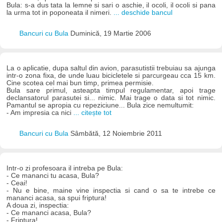
Bula: s-a dus tata la lemne si sari o aschie, il ocoli, il ocoli si pana
la urma tot in poponeata il nimeri.
... deschide bancul
Bancuri cu Bula
Duminică, 19 Martie 2006
La o aplicatie, dupa saltul din avion, parasutistii trebuiau sa ajunga
intr-o zona fixa, de unde luau bicicletele si parcurgeau cca 15 km.
Cine scotea cel mai bun timp, primea permisie.
Bula sare primul, asteapta timpul regulamentar, apoi trage
declansatorul parasutei si... nimic. Mai trage o data si tot nimic.
Pamantul se apropia cu repeziciune... Bula zice nemultumit:
- Am impresia ca nici
... citește tot
Bancuri cu Bula
Sâmbătă, 12 Noiembrie 2011
Intr-o zi profesoara il intreba pe Bula:
- Ce mananci tu acasa, Bula?
- Ceai!
- Nu e bine, maine vine inspectia si cand o sa te intrebe ce
mananci acasa, sa spui friptura!
A doua zi, inspectia:
- Ce mananci acasa, Bula?
- Friptura!