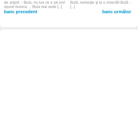
de argint. - Bula, nu lua ce e pe jos!
Bulă, numeşte şi tu o insectă! Bulă: -
spune bunica. ... Bula mai vede [...]
[...]
banc precedent
banc următor