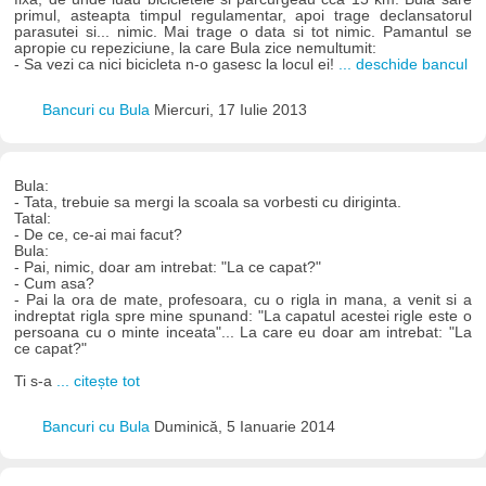
primul, asteapta timpul regulamentar, apoi trage declansatorul
parasutei si... nimic. Mai trage o data si tot nimic. Pamantul se
apropie cu repeziciune, la care Bula zice nemultumit:
- Sa vezi ca nici bicicleta n-o gasesc la locul ei!
... deschide bancul
Bancuri cu Bula
Miercuri, 17 Iulie 2013
Bula:
- Tata, trebuie sa mergi la scoala sa vorbesti cu diriginta.
Tatal:
- De ce, ce-ai mai facut?
Bula:
- Pai, nimic, doar am intrebat: "La ce capat?"
- Cum asa?
- Pai la ora de mate, profesoara, cu o rigla in mana, a venit si a
indreptat rigla spre mine spunand: "La capatul acestei rigle este o
persoana cu o minte inceata"... La care eu doar am intrebat: "La
ce capat?"
Ti s-a
... citește tot
Bancuri cu Bula
Duminică, 5 Ianuarie 2014