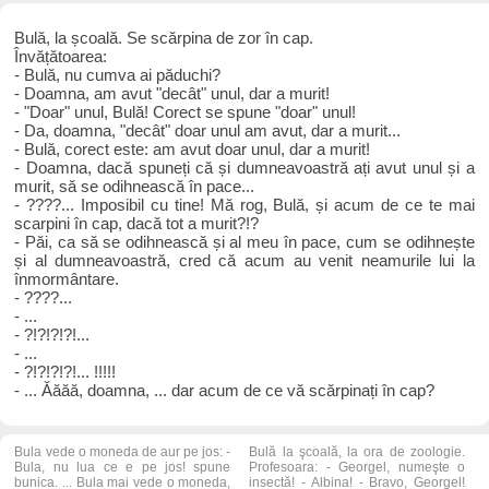
Bulă, la școală. Se scărpina de zor în cap.
Învățătoarea:
- Bulă, nu cumva ai păduchi?
- Doamna, am avut "decât" unul, dar a murit!
- "Doar" unul, Bulă! Corect se spune "doar" unul!
- Da, doamna, "decât" doar unul am avut, dar a murit...
- Bulă, corect este: am avut doar unul, dar a murit!
- Doamna, dacă spuneți că și dumneavoastră ați avut unul și a
murit, să se odihnească în pace...
- ????... Imposibil cu tine! Mă rog, Bulă, și acum de ce te mai
scarpini în cap, dacă tot a murit?!?
- Păi, ca să se odihnească și al meu în pace, cum se odihnește
și al dumneavoastră, cred că acum au venit neamurile lui la
înmormântare.
- ????...
- ...
- ?!?!?!?!...
- ...
- ?!?!?!?!... !!!!!
- ... Ăăăă, doamna, ... dar acum de ce vă scărpinați în cap?
Bula vede o moneda de aur pe jos: -
Bulă la şcoală, la ora de zoologie.
Bula, nu lua ce e pe jos! spune
Profesoara: - Georgel, numeşte o
bunica. ... Bula mai vede o moneda,
insectă! - Albina! - Bravo, Georgel!