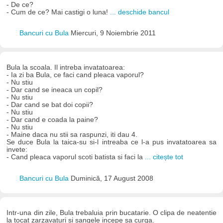
- De ce?
- Cum de ce? Mai castigi o luna!
... deschide bancul
Bancuri cu Bula
Miercuri, 9 Noiembrie 2011
Bula la scoala. Il intreba invatatoarea:
- Ia zi ba Bula, ce faci cand pleaca vaporul?
- Nu stiu
- Dar cand se ineaca un copil?
- Nu stiu
- Dar cand se bat doi copii?
- Nu stiu
- Dar cand e coada la paine?
- Nu stiu
- Maine daca nu stii sa raspunzi, iti dau 4.
Se duce Bula la taica-su si-l intreaba ce l-a pus invatatoarea sa
invete:
- Cand pleaca vaporul scoti batista si faci la
... citește tot
Bancuri cu Bula
Duminică, 17 August 2008
Intr-una din zile, Bula trebaluia prin bucatarie. O clipa de neatentie
la tocat zarzavaturi si sangele incepe sa curga.