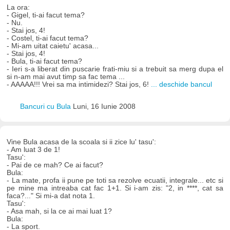
La ora:
- Gigel, ti-ai facut tema?
- Nu.
- Stai jos, 4!
- Costel, ti-ai facut tema?
- Mi-am uitat caietu' acasa...
- Stai jos, 4!
- Bula, ti-ai facut tema?
- Ieri s-a liberat din puscarie frati-miu si a trebuit sa merg dupa el
si n-am mai avut timp sa fac tema ...
- AAAAA!!! Vrei sa ma intimidezi? Stai jos, 6!
... deschide bancul
Bancuri cu Bula
Luni, 16 Iunie 2008
Vine Bula acasa de la scoala si ii zice lu' tasu':
- Am luat 3 de 1!
Tasu':
- Pai de ce mah? Ce ai facut?
Bula:
- La mate, profa ii pune pe toti sa rezolve ecuatii, integrale... etc si
pe mine ma intreaba cat fac 1+1. Si i-am zis: "2, in ****, cat sa
faca?..." Si mi-a dat nota 1.
Tasu':
- Asa mah, si la ce ai mai luat 1?
Bula:
- La sport.