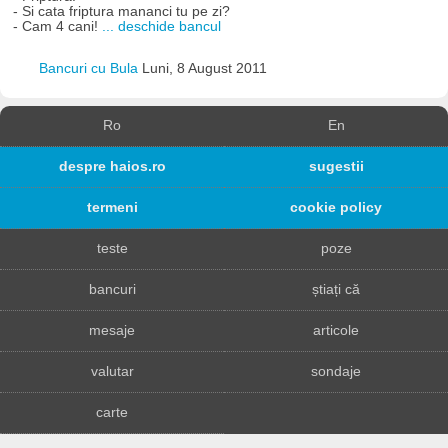
- Si cata friptura mananci tu pe zi?
- Cam 4 cani!
... deschide bancul
Bancuri cu Bula
Luni, 8 August 2011
Ro
En
despre haios.ro
sugestii
termeni
cookie policy
teste
poze
bancuri
știați că
mesaje
articole
valutar
sondaje
carte