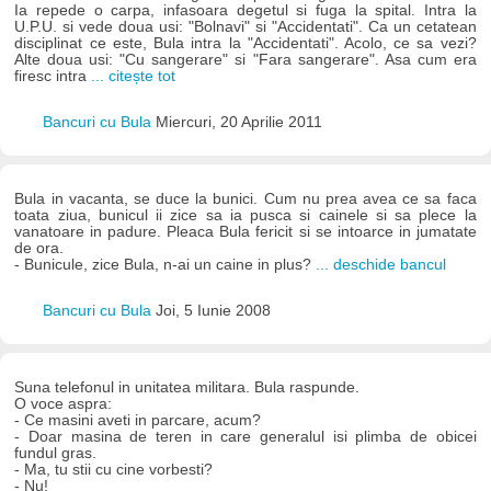
Ia repede o carpa, infasoara degetul si fuga la spital. Intra la
U.P.U. si vede doua usi: "Bolnavi" si "Accidentati". Ca un cetatean
disciplinat ce este, Bula intra la "Accidentati". Acolo, ce sa vezi?
Alte doua usi: "Cu sangerare" si "Fara sangerare". Asa cum era
firesc intra
... citește tot
Bancuri cu Bula
Miercuri, 20 Aprilie 2011
Bula in vacanta, se duce la bunici. Cum nu prea avea ce sa faca
toata ziua, bunicul ii zice sa ia pusca si cainele si sa plece la
vanatoare in padure. Pleaca Bula fericit si se intoarce in jumatate
de ora.
- Bunicule, zice Bula, n-ai un caine in plus?
... deschide bancul
Bancuri cu Bula
Joi, 5 Iunie 2008
Suna telefonul in unitatea militara. Bula raspunde.
O voce aspra:
- Ce masini aveti in parcare, acum?
- Doar masina de teren in care generalul isi plimba de obicei
fundul gras.
- Ma, tu stii cu cine vorbesti?
- Nu!