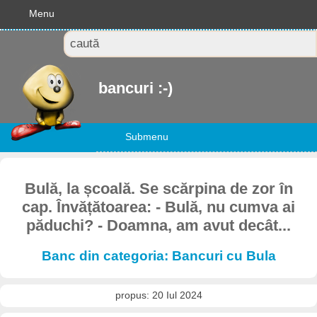
Menu
bancuri :-)
Submenu
Bulă, la școală. Se scărpina de zor în
cap. Învățătoarea: - Bulă, nu cumva ai
păduchi? - Doamna, am avut decât...
Banc din categoria: Bancuri cu Bula
propus: 20 Iul 2024