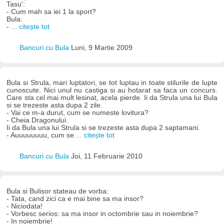
Tasu':
- Cum mah sa iei 1 la sport?
Bula:
-
... citește tot
Bancuri cu Bula
Luni, 9 Martie 2009
Bula si Strula, mari luptatori, se tot luptau in toate stilurile de lupte
cunoscute. Nici unul nu castiga si au hotarat sa faca un concurs.
Care sta cel mai mult lesinat, acela pierde. Ii da Strula una lui Bula
si se trezeste asta dupa 2 zile.
- Vai ce m-a durut, cum se numeste lovitura?
- Cheia Dragonului.
Ii da Bula una lui Strula si se trezeste asta dupa 2 saptamani.
- Auuuuuuuu, cum se
... citește tot
Bancuri cu Bula
Joi, 11 Februarie 2010
Bula si Bulisor stateau de vorba:
- Tata, cand zici ca e mai bine sa ma insor?
- Niciodata!
- Vorbesc serios: sa ma insor in octombrie sau in noiembrie?
- In noiembrie!