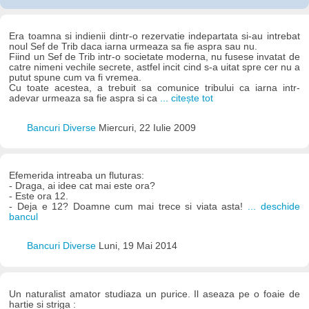
Era toamna si indienii dintr-o rezervatie indepartata si-au intrebat
noul Sef de Trib daca iarna urmeaza sa fie aspra sau nu.
Fiind un Sef de Trib intr-o societate moderna, nu fusese invatat de
catre nimeni vechile secrete, astfel incit cind s-a uitat spre cer nu a
putut spune cum va fi vremea.
Cu toate acestea, a trebuit sa comunice tribului ca iarna intr-
adevar urmeaza sa fie aspra si ca
... citește tot
Bancuri Diverse
Miercuri, 22 Iulie 2009
Efemerida intreaba un fluturas:
- Draga, ai idee cat mai este ora?
- Este ora 12.
- Deja e 12? Doamne cum mai trece si viata asta!
... deschide
bancul
Bancuri Diverse
Luni, 19 Mai 2014
Un naturalist amator studiaza un purice. Il aseaza pe o foaie de
hartie si striga :