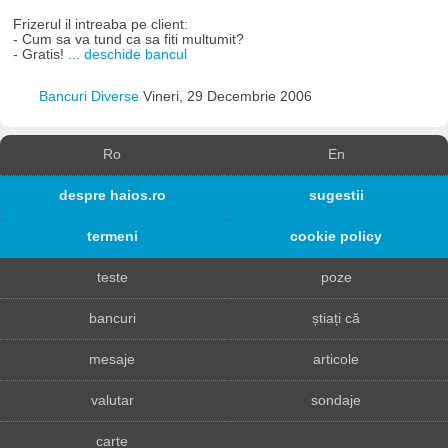
Frizerul il intreaba pe client:
- Cum sa va tund ca sa fiti multumit?
- Gratis!
... deschide bancul
Bancuri Diverse
Vineri, 29 Decembrie 2006
Ro
En
despre haios.ro
sugestii
termeni
cookie policy
teste
poze
bancuri
știați că
mesaje
articole
valutar
sondaje
carte