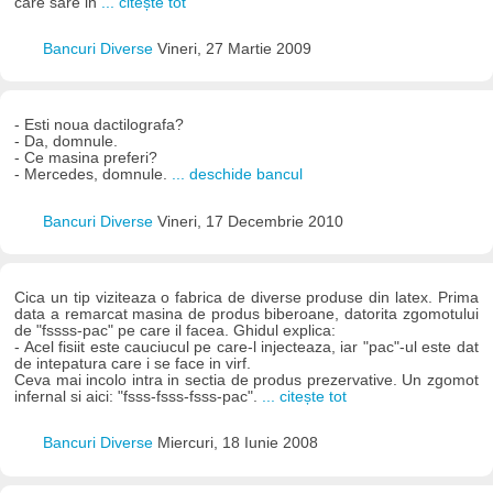
care sare in
... citește tot
Bancuri Diverse
Vineri, 27 Martie 2009
- Esti noua dactilografa?
- Da, domnule.
- Ce masina preferi?
- Mercedes, domnule.
... deschide bancul
Bancuri Diverse
Vineri, 17 Decembrie 2010
Cica un tip viziteaza o fabrica de diverse produse din latex. Prima
data a remarcat masina de produs biberoane, datorita zgomotului
de "fssss-pac" pe care il facea. Ghidul explica:
- Acel fisiit este cauciucul pe care-l injecteaza, iar "pac"-ul este dat
de intepatura care i se face in virf.
Ceva mai incolo intra in sectia de produs prezervative. Un zgomot
infernal si aici: "fsss-fsss-fsss-pac".
... citește tot
Bancuri Diverse
Miercuri, 18 Iunie 2008