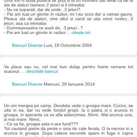
Unul intr-o buda publica se pisa si la un moment dat vede ca de la
ala de alaturi tasnesc 2 jeturi si il intreaba:
- Nu va suparati, dar de unde...2 jeturi?
- Pai am luat un glonte in razboi, mi l-au scos dar a ramas gaura.
Pleaca ala de alaturi, vine altul si cand se uita omul nostru...3
jeturi, asa ca intreaba:
- Dumneavoastra ce aveti de...3 jeturi...?
- Pai am luat un glonte in razboi
... citește tot
Bancuri Diverse
Luni, 18 Octombrie 2004
Va place sau nu, cel mai bun dulap pentru haine ramane tot
scaunul.
... deschide bancul
Bancuri Diverse
Miercuri, 29 Ianuarie 2014
Un om mergea pe camp. Deodata vede o groapa mare. Curios, se
uita in ea, dar nu vede fundul gropii. Ia o piatra si o arunca in
groapa, in speranta ca va afla adancimea. Nimic. Mai arunca una,
si mai mare. Nimic.
- Ce sa fie, groapa asta n-are fund???
Tot cautand pietre da peste o sina de cale ferata. O ia nervos si o
arunca in groapa. Dupa cateva secunde apare in fuga o capra