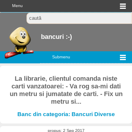
Menu
bancuri :-)
Submenu
La librarie, clientul comanda niste
carti vanzatoarei: - Va rog sa-mi dati
un metru si jumatate de carti. - Fix un
metru si...
Banc din categoria: Bancuri Diverse
propus: 2 Sep 2017