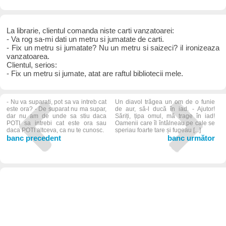
La librarie, clientul comanda niste carti vanzatoarei:
- Va rog sa-mi dati un metru si jumatate de carti.
- Fix un metru si jumatate? Nu un metru si saizeci? il ironizeaza
vanzatoarea.
Clientul, serios:
- Fix un metru si jumate, atat are raftul bibliotecii mele.
- Nu va suparati, pot sa va intreb cat
Un diavol trăgea un om de o funie
este ora? - De suparat nu ma supar,
de aur, să-l ducă în iad. - Ajutor!
dar nu am de unde sa stiu daca
Săriți, țipa omul, mă trage în iad!
POTI sa intrebi cat este ora sau
Oamenii care îl întâlneau pe cale se
daca POTI altceva, ca nu te cunosc.
speriau foarte tare și fugeau [...]
banc precedent
banc următor