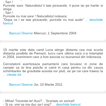
- Sari !
Puricele sare. Naturalistul ii taie picioarele, il pune iar pe hartie si
striga:
- Sari !
Puricele nu mai sare ! Naturalistul noteaza:
"Dupa ce i se taie picioarele, puricele nu mai aude"
... deschide
bancul
Bancuri Diverse
Miercuri, 1 Septembrie 2004
19 martie este data cand Luna atinge distanta cea mai scurta
distanta posibila de Pamant, lucru care ultima oara s-a intamplat
in 2004, eveniment care a fost asociat cu tsunamiul din Indonezia.
Cercetatorii avertizeaza pamantenii care locuiesc in zone de
campie sa isi tina pisicile si cainii in casa pentru ca din cauza
schimbarilor de gravitatie acestia vor pluti, iar pe cei care traiesc la
... citește tot
Bancuri Diverse
Joi, 10 Martie 2011
- Mihai! Trezeste-te! Auzi?... Scartaie un soricel!
- Si ce, vrei sa ma duc sa-l ung?
... deschide bancul