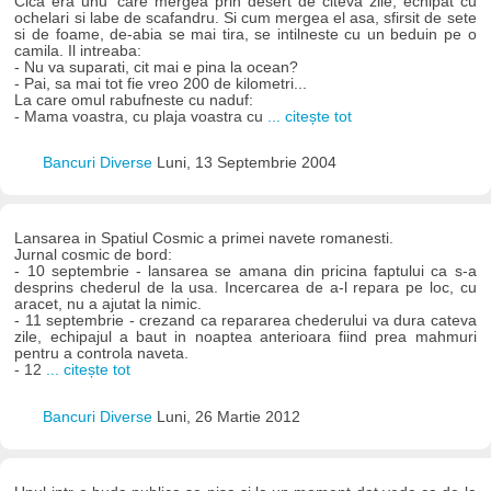
Cica era unu' care mergea prin desert de citeva zile, echipat cu
ochelari si labe de scafandru. Si cum mergea el asa, sfirsit de sete
si de foame, de-abia se mai tira, se intilneste cu un beduin pe o
camila. Il intreaba:
- Nu va suparati, cit mai e pina la ocean?
- Pai, sa mai tot fie vreo 200 de kilometri...
La care omul rabufneste cu naduf:
- Mama voastra, cu plaja voastra cu
... citește tot
Bancuri Diverse
Luni, 13 Septembrie 2004
Lansarea in Spatiul Cosmic a primei navete romanesti.
Jurnal cosmic de bord:
- 10 septembrie - lansarea se amana din pricina faptului ca s-a
desprins chederul de la usa. Incercarea de a-l repara pe loc, cu
aracet, nu a ajutat la nimic.
- 11 septembrie - crezand ca repararea chederului va dura cateva
zile, echipajul a baut in noaptea anterioara fiind prea mahmuri
pentru a controla naveta.
- 12
... citește tot
Bancuri Diverse
Luni, 26 Martie 2012