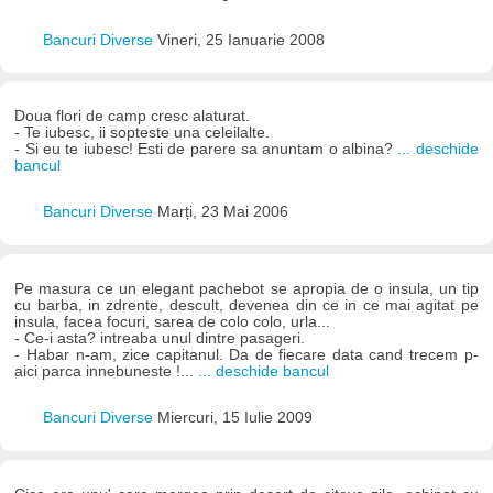
Bancuri Diverse
Vineri, 25 Ianuarie 2008
Doua flori de camp cresc alaturat.
- Te iubesc, ii sopteste una celeilalte.
- Si eu te iubesc! Esti de parere sa anuntam o albina?
... deschide
bancul
Bancuri Diverse
Marți, 23 Mai 2006
Pe masura ce un elegant pachebot se apropia de o insula, un tip
cu barba, in zdrente, descult, devenea din ce in ce mai agitat pe
insula, facea focuri, sarea de colo colo, urla...
- Ce-i asta? intreaba unul dintre pasageri.
- Habar n-am, zice capitanul. Da de fiecare data cand trecem p-
aici parca innebuneste !...
... deschide bancul
Bancuri Diverse
Miercuri, 15 Iulie 2009