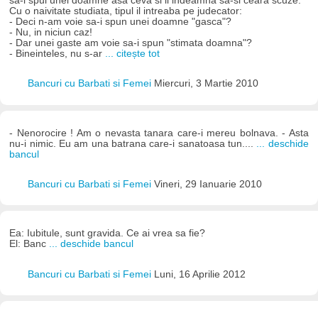
sa-i spui unei doamne asa ceva si il indeamna sa-si ceara scuze.
Cu o naivitate studiata, tipul il intreaba pe judecator:
- Deci n-am voie sa-i spun unei doamne "gasca"?
- Nu, in niciun caz!
- Dar unei gaste am voie sa-i spun "stimata doamna"?
- Bineinteles, nu s-ar
... citește tot
Bancuri cu Barbati si Femei
Miercuri, 3 Martie 2010
- Nenorocire ! Am o nevasta tanara care-i mereu bolnava. - Asta
nu-i nimic. Eu am una batrana care-i sanatoasa tun....
... deschide
bancul
Bancuri cu Barbati si Femei
Vineri, 29 Ianuarie 2010
Ea: Iubitule, sunt gravida. Ce ai vrea sa fie?
El: Banc
... deschide bancul
Bancuri cu Barbati si Femei
Luni, 16 Aprilie 2012