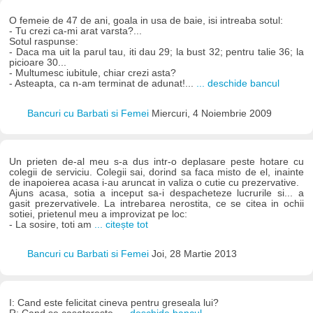
O femeie de 47 de ani, goala in usa de baie, isi intreaba sotul:
- Tu crezi ca-mi arat varsta?...
Sotul raspunse:
- Daca ma uit la parul tau, iti dau 29; la bust 32; pentru talie 36; la
picioare 30...
- Multumesc iubitule, chiar crezi asta?
- Asteapta, ca n-am terminat de adunat!...
... deschide bancul
Bancuri cu Barbati si Femei
Miercuri, 4 Noiembrie 2009
Un prieten de-al meu s-a dus intr-o deplasare peste hotare cu
colegii de serviciu. Colegii sai, dorind sa faca misto de el, inainte
de inapoierea acasa i-au aruncat in valiza o cutie cu prezervative.
Ajuns acasa, sotia a inceput sa-i despacheteze lucrurile si... a
gasit prezervativele. La intrebarea nerostita, ce se citea in ochii
sotiei, prietenul meu a improvizat pe loc:
- La sosire, toti am
... citește tot
Bancuri cu Barbati si Femei
Joi, 28 Martie 2013
I: Cand este felicitat cineva pentru greseala lui?