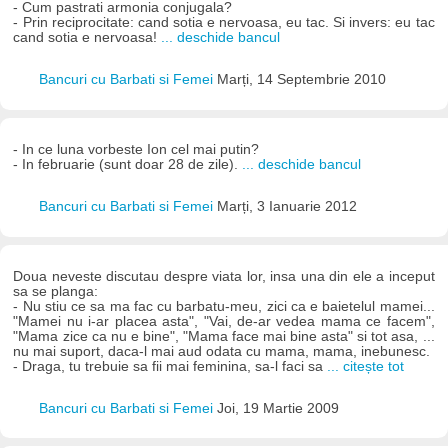
- Cum pastrati armonia conjugala?
- Prin reciprocitate: cand sotia e nervoasa, eu tac. Si invers: eu tac
cand sotia e nervoasa!
... deschide bancul
Bancuri cu Barbati si Femei
Marți, 14 Septembrie 2010
- In ce luna vorbeste Ion cel mai putin?
- In februarie (sunt doar 28 de zile).
... deschide bancul
Bancuri cu Barbati si Femei
Marți, 3 Ianuarie 2012
Doua neveste discutau despre viata lor, insa una din ele a inceput
sa se planga:
- Nu stiu ce sa ma fac cu barbatu-meu, zici ca e baietelul mamei...
"Mamei nu i-ar placea asta", "Vai, de-ar vedea mama ce facem",
"Mama zice ca nu e bine", "Mama face mai bine asta" si tot asa, ...
nu mai suport, daca-l mai aud odata cu mama, mama, inebunesc.
- Draga, tu trebuie sa fii mai feminina, sa-l faci sa
... citește tot
Bancuri cu Barbati si Femei
Joi, 19 Martie 2009