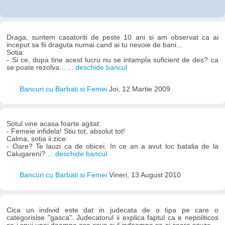
Draga, suntem casatoriti de peste 10 ani si am observat ca ai
inceput sa fii draguta numai cand ai tu nevoie de bani...
Sotia:
- Si ce, dupa tine acest lucru nu se intampla suficient de des? ca
se poate rezolva...
... deschide bancul
Bancuri cu Barbati si Femei
Joi, 12 Martie 2009
Sotul vine acasa foarte agitat:
- Femeie infidela! Stiu tot, absolut tot!
Calma, sotia ii zice:
- Oare? Te lauzi ca de obicei. In ce an a avut loc batalia de la
Calugareni?
... deschide bancul
Bancuri cu Barbati si Femei
Vineri, 13 August 2010
Cica un individ este dat in judecata de o tipa pe care o
categorisise "gasca". Judecatorul ii explica faptul ca e nepoliticos