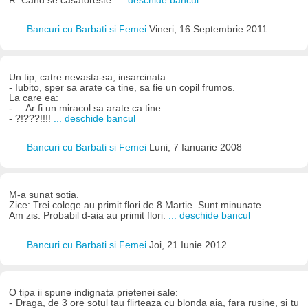
R: Cand se casatoreste.
... deschide bancul
Bancuri cu Barbati si Femei
Vineri, 16 Septembrie 2011
Un tip, catre nevasta-sa, insarcinata:
- Iubito, sper sa arate ca tine, sa fie un copil frumos.
La care ea:
- ... Ar fi un miracol sa arate ca tine...
- ?!???!!!!
... deschide bancul
Bancuri cu Barbati si Femei
Luni, 7 Ianuarie 2008
M-a sunat sotia.
Zice: Trei colege au primit flori de 8 Martie. Sunt minunate.
Am zis: Probabil d-aia au primit flori.
... deschide bancul
Bancuri cu Barbati si Femei
Joi, 21 Iunie 2012
O tipa ii spune indignata prietenei sale:
- Draga, de 3 ore sotul tau flirteaza cu blonda aia, fara rusine, si tu