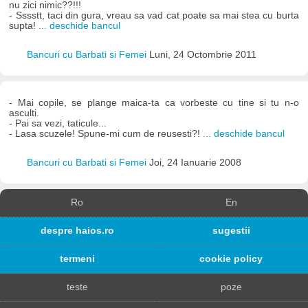
nu zici nimic??!!!
- Sssstt, taci din gura, vreau sa vad cat poate sa mai stea cu burta
supta!
... deschide bancul
Bancuri cu Barbati si Femei
Luni, 24 Octombrie 2011
- Mai copile, se plange maica-ta ca vorbeste cu tine si tu n-o
asculti.
- Pai sa vezi, taticule...
- Lasa scuzele! Spune-mi cum de reusesti?!
... deschide bancul
Bancuri cu Barbati si Femei
Joi, 24 Ianuarie 2008
Ro
En
despre haios.ro
sugestii
termeni
cookie policy
teste
poze