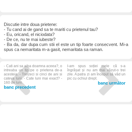
Discutie intre doua prietene:
- Tu cand ai de gand sa te mariti cu prietenul tau?
- Eu, oricand, el niciodata?
- De ce, nu te mai iubeste?
- Ba da, dar dupa cum stii el este un tip foarte consecvent. Mi-a
spus ca nemaritata m-a gasit, nemaritata sa raman.
- Cati ani sa aiba doamna aceea?, o
I-am spus soției mele că s-a
intreaba un tip pe o prietena de-a
îngrășat și nu am mai văzut-o trei
acesteia. - Treizeci si cinci de ani si
zile. A patra zi am început să văd un
cateva luni. - Cate luni mai exact? -
pic cu ochiul drept.
160 de luni.
banc următor
banc precedent