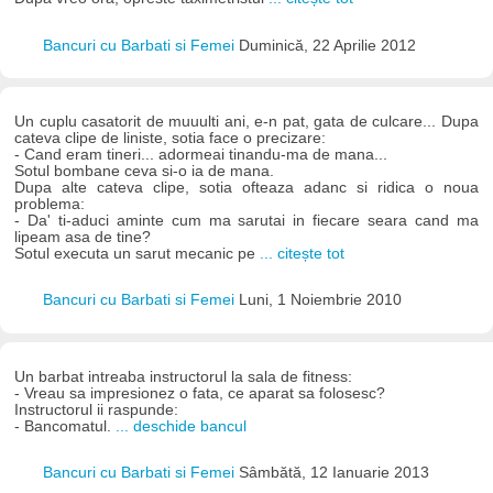
Bancuri cu Barbati si Femei
Duminică, 22 Aprilie 2012
Un cuplu casatorit de muuulti ani, e-n pat, gata de culcare... Dupa
cateva clipe de liniste, sotia face o precizare:
- Cand eram tineri... adormeai tinandu-ma de mana...
Sotul bombane ceva si-o ia de mana.
Dupa alte cateva clipe, sotia ofteaza adanc si ridica o noua
problema:
- Da' ti-aduci aminte cum ma sarutai in fiecare seara cand ma
lipeam asa de tine?
Sotul executa un sarut mecanic pe
... citește tot
Bancuri cu Barbati si Femei
Luni, 1 Noiembrie 2010
Un barbat intreaba instructorul la sala de fitness:
- Vreau sa impresionez o fata, ce aparat sa folosesc?
Instructorul ii raspunde:
- Bancomatul.
... deschide bancul
Bancuri cu Barbati si Femei
Sâmbătă, 12 Ianuarie 2013