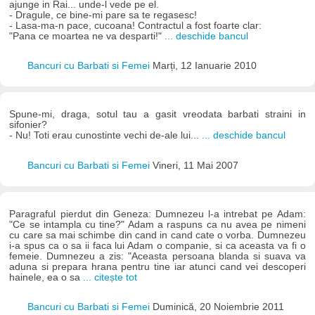
ajunge in Rai... unde-l vede pe el.
- Dragule, ce bine-mi pare sa te regasesc!
- Lasa-ma-n pace, cucoana! Contractul a fost foarte clar:
"Pana ce moartea ne va desparti!"
... deschide bancul
Bancuri cu Barbati si Femei
Marți, 12 Ianuarie 2010
Spune-mi, draga, sotul tau a gasit vreodata barbati straini in
sifonier?
- Nu! Toti erau cunostinte vechi de-ale lui...
... deschide bancul
Bancuri cu Barbati si Femei
Vineri, 11 Mai 2007
Paragraful pierdut din Geneza: Dumnezeu l-a intrebat pe Adam:
"Ce se intampla cu tine?" Adam a raspuns ca nu avea pe nimeni
cu care sa mai schimbe din cand in cand cate o vorba. Dumnezeu
i-a spus ca o sa ii faca lui Adam o companie, si ca aceasta va fi o
femeie. Dumnezeu a zis: "Aceasta persoana blanda si suava va
aduna si prepara hrana pentru tine iar atunci cand vei descoperi
hainele, ea o sa
... citește tot
Bancuri cu Barbati si Femei
Duminică, 20 Noiembrie 2011