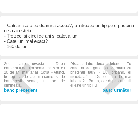
- Cati ani sa aiba doamna aceea?, o intreaba un tip pe o prietena
de-a acesteia.
- Treizeci si cinci de ani si cateva luni.
- Cate luni mai exact?
- 160 de luni.
Sotul catre nevasta: - Dupa
Discutie intre doua prietene: - Tu
barbieritul de dimineata, ma simt cu
cand ai de gand sa te mariti cu
20 de ani mai tanar! Sotia: - Atunci,
prietenul tau? - Eu, oricand, el
te rog ca de acum inainte sa te
niciodata? - De ce, nu te mai
barbieresti seara, in loc de
iubeste? - Ba da, dar dupa cum stii
dimineata.
el este un tip [...]
banc precedent
banc următor