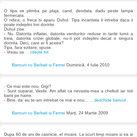
O tipa se plimba pe plaja, cand, deodata, dadu peste lampa
fermecata.
O ridica, o freca si aparu Duhul. Tipa incantata il intreba daca ii
poate indeplini trei dorinte.
Duhul zise:
- Nu. Datorita inflatiei, datorita veniturilor reduse in tarile lumii a
treia, datorita crizei globale, nu-ti pot indeplini decat o singura
dorinta. Deci, care ar fi aceea?
Tipa, fara ezitare, spuse:
- Vreau sa
... citește tot
Bancuri cu Barbati si Femei
Duminică, 4 Iulie 2010
- Ce mai este nou, Gigi?
- Sunt suparat, Vasile. Am aflat ca nevasta-mea a cheltuit iar toti
banii pe haine.
- Bine, da' eu te-am intrebat ce mai e nou...
... deschide bancul
Bancuri cu Barbati si Femei
Marți, 24 Martie 2009
Dupa 60 de ani de casnicie, el moare. La scurt timp moare si ea si