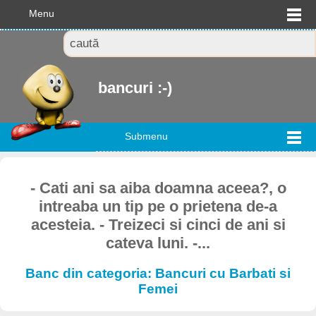
Menu
bancuri :-)
Submenu
- Cati ani sa aiba doamna aceea?, o
intreaba un tip pe o prietena de-a
acesteia. - Treizeci si cinci de ani si
cateva luni. -...
Banc din categoria: Bancuri cu Barbati si
Femei