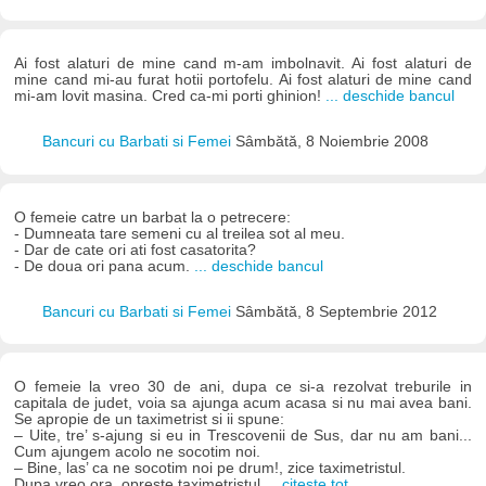
Ai fost alaturi de mine cand m-am imbolnavit. Ai fost alaturi de
mine cand mi-au furat hotii portofelu. Ai fost alaturi de mine cand
mi-am lovit masina. Cred ca-mi porti ghinion!
... deschide bancul
Bancuri cu Barbati si Femei
Sâmbătă, 8 Noiembrie 2008
O femeie catre un barbat la o petrecere:
- Dumneata tare semeni cu al treilea sot al meu.
- Dar de cate ori ati fost casatorita?
- De doua ori pana acum.
... deschide bancul
Bancuri cu Barbati si Femei
Sâmbătă, 8 Septembrie 2012
O femeie la vreo 30 de ani, dupa ce si-a rezolvat treburile in
capitala de judet, voia sa ajunga acum acasa si nu mai avea bani.
Se apropie de un taximetrist si ii spune:
– Uite, tre’ s-ajung si eu in Trescovenii de Sus, dar nu am bani...
Cum ajungem acolo ne socotim noi.
– Bine, las’ ca ne socotim noi pe drum!, zice taximetristul.
Dupa vreo ora, opreste taximetristul
... citește tot