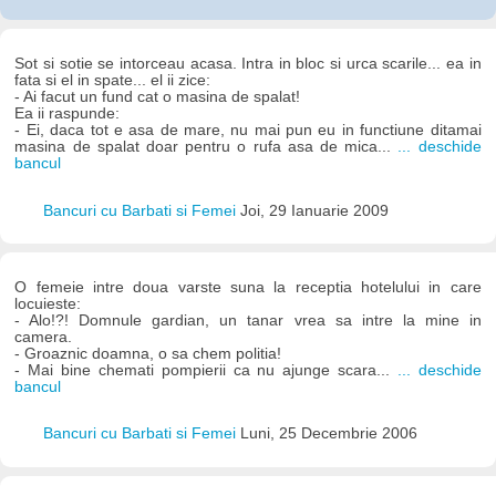
Sot si sotie se intorceau acasa. Intra in bloc si urca scarile... ea in
fata si el in spate... el ii zice:
- Ai facut un fund cat o masina de spalat!
Ea ii raspunde:
- Ei, daca tot e asa de mare, nu mai pun eu in functiune ditamai
masina de spalat doar pentru o rufa asa de mica...
... deschide
bancul
Bancuri cu Barbati si Femei
Joi, 29 Ianuarie 2009
O femeie intre doua varste suna la receptia hotelului in care
locuieste:
- Alo!?! Domnule gardian, un tanar vrea sa intre la mine in
camera.
- Groaznic doamna, o sa chem politia!
- Mai bine chemati pompierii ca nu ajunge scara...
... deschide
bancul
Bancuri cu Barbati si Femei
Luni, 25 Decembrie 2006