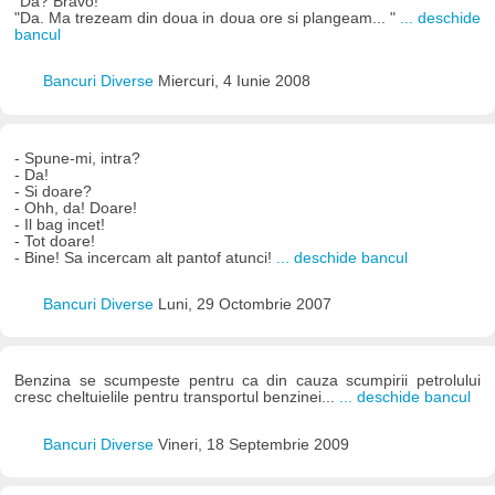
"Da? Bravo!"
"Da. Ma trezeam din doua in doua ore si plangeam... "
... deschide
bancul
Bancuri Diverse
Miercuri, 4 Iunie 2008
- Spune-mi, intra?
- Da!
- Si doare?
- Ohh, da! Doare!
- Il bag incet!
- Tot doare!
- Bine! Sa incercam alt pantof atunci!
... deschide bancul
Bancuri Diverse
Luni, 29 Octombrie 2007
Benzina se scumpeste pentru ca din cauza scumpirii petrolului
cresc cheltuielile pentru transportul benzinei...
... deschide bancul
Bancuri Diverse
Vineri, 18 Septembrie 2009