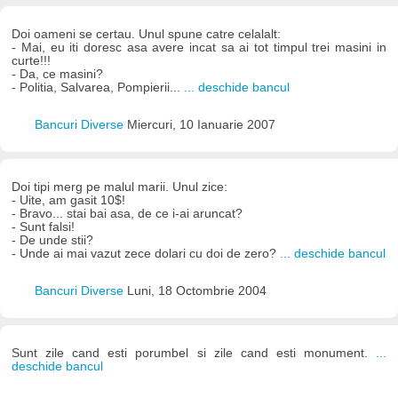
Doi oameni se certau. Unul spune catre celalalt:
- Mai, eu iti doresc asa avere incat sa ai tot timpul trei masini in
curte!!!
- Da, ce masini?
- Politia, Salvarea, Pompierii...
... deschide bancul
Bancuri Diverse
Miercuri, 10 Ianuarie 2007
Doi tipi merg pe malul marii. Unul zice:
- Uite, am gasit 10$!
- Bravo... stai bai asa, de ce i-ai aruncat?
- Sunt falsi!
- De unde stii?
- Unde ai mai vazut zece dolari cu doi de zero?
... deschide bancul
Bancuri Diverse
Luni, 18 Octombrie 2004
Sunt zile cand esti porumbel si zile cand esti monument.
...
deschide bancul