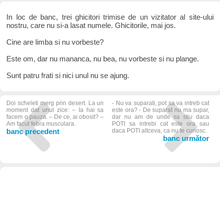
In loc de banc, trei ghicitori trimise de un vizitator al site-ului
nostru, care nu si-a lasat numele. Ghicitorile, mai jos.
Cine are limba si nu vorbeste?
Este om, dar nu mananca, nu bea, nu vorbeste si nu plange.
Sunt patru frati si nici unul nu se ajung.
Doi scheleti merg prin desert. La un
- Nu va suparati, pot sa va intreb cat
moment dat unul zice: – Ia hai sa
este ora? - De suparat nu ma supar,
facem o pauza. – De ce, ai obosit? –
dar nu am de unde sa stiu daca
Am facut febra musculara.
POTI sa intrebi cat este ora sau
banc precedent
daca POTI altceva, ca nu te cunosc.
banc următor