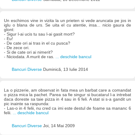
Un eschimos vine in vizita la un prieten si vede aruncata pe jos in
iglu o blana de urs. Se uita el cu atentie, insa... nicio gaura de
glont:
- Sigur l-ai ucis tu sau l-ai gasit mort?
- Eu!
- De cate ori ai tras in el cu pusca?
- De zece ori.
- Si de cate ori ai nimerit?
- Niciodata. A murit de ras.
... deschide bancul
Bancuri Diverse
Duminică, 13 Iulie 2014
La o pizzerie, am observat in fata mea un barbat care a comandat
o pizza mica la pachet. Parea sa fie singur si bucatarul l-a intrebat
daca doreste sa taie pizza in 4 sau in 6 feli. A stat si s-a gandit un
pic inainte sa raspunda:
- Las-o in 4 felii, nu cred ca imi este destul de foame sa mananc 6
felii.
... deschide bancul
Bancuri Diverse
Joi, 14 Mai 2009