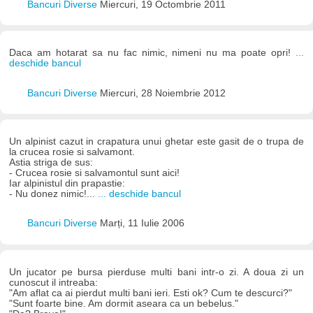
Bancuri Diverse
Miercuri, 19 Octombrie 2011
Daca am hotarat sa nu fac nimic, nimeni nu ma poate opri!
...
deschide bancul
Bancuri Diverse
Miercuri, 28 Noiembrie 2012
Un alpinist cazut in crapatura unui ghetar este gasit de o trupa de
la crucea rosie si salvamont.
Astia striga de sus:
- Crucea rosie si salvamontul sunt aici!
Iar alpinistul din prapastie:
- Nu donez nimic!...
... deschide bancul
Bancuri Diverse
Marți, 11 Iulie 2006
Un jucator pe bursa pierduse multi bani intr-o zi. A doua zi un
cunoscut il intreaba:
"Am aflat ca ai pierdut multi bani ieri. Esti ok? Cum te descurci?"
"Sunt foarte bine. Am dormit aseara ca un bebelus."