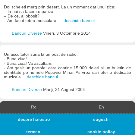
Doi scheleti merg prin desert. La un moment dat unul zice:
– Ia hai sa facem o pauza.
– De ce, ai obosit?
– Am facut febra musculara.
... deschide bancul
Bancuri Diverse
Vineri, 3 Octombrie 2014
Un ascultator suna la un post de radio.
- Buna ziua!
- Buna ziua! Va ascultam.
- Am gasit un portofel care contine 15.000 dolari si un buletin de
identitate pe numele Popovici Mihai. As vrea sa-i ofer o dedicatie
muzicala
... deschide bancul
Bancuri Diverse
Marți, 31 August 2004
Ro
En
despre haios.ro
sugestii
termeni
cookie policy