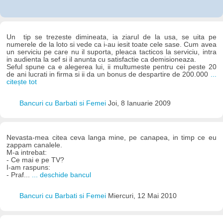
Un tip se trezeste dimineata, ia ziarul de la usa, se uita pe
numerele de la loto si vede ca i-au iesit toate cele sase. Cum avea
un serviciu pe care nu il suporta, pleaca tacticos la serviciu, intra
in audienta la sef si il anunta cu satisfactie ca demisioneaza.
Seful spune ca e alegerea lui, ii multumeste pentru cei peste 20
de ani lucrati in firma si ii da un bonus de despartire de 200.000
...
citește tot
Bancuri cu Barbati si Femei
Joi, 8 Ianuarie 2009
Nevasta-mea citea ceva langa mine, pe canapea, in timp ce eu
zappam canalele.
M-a intrebat:
- Ce mai e pe TV?
I-am raspuns:
- Praf...
... deschide bancul
Bancuri cu Barbati si Femei
Miercuri, 12 Mai 2010