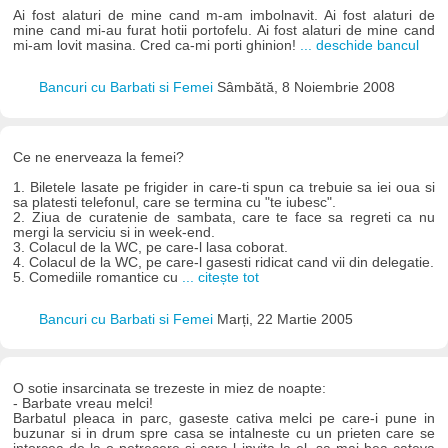
Ai fost alaturi de mine cand m-am imbolnavit. Ai fost alaturi de
mine cand mi-au furat hotii portofelu. Ai fost alaturi de mine cand
mi-am lovit masina. Cred ca-mi porti ghinion!
... deschide bancul
Bancuri cu Barbati si Femei
Sâmbătă, 8 Noiembrie 2008
Ce ne enerveaza la femei?
1. Biletele lasate pe frigider in care-ti spun ca trebuie sa iei oua si
sa platesti telefonul, care se termina cu "te iubesc".
2. Ziua de curatenie de sambata, care te face sa regreti ca nu
mergi la serviciu si in week-end.
3. Colacul de la WC, pe care-l lasa coborat.
4. Colacul de la WC, pe care-l gasesti ridicat cand vii din delegatie.
5. Comediile romantice cu
... citește tot
Bancuri cu Barbati si Femei
Marți, 22 Martie 2005
O sotie insarcinata se trezeste in miez de noapte:
- Barbate vreau melci!
Barbatul pleaca in parc, gaseste cativa melci pe care-i pune in
buzunar si in drum spre casa se intalneste cu un prieten care se