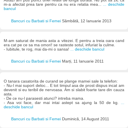
Astazi am pus punct unei relatii de lunga durata. Nu pot sa zic ca
m-a afectat prea tare pentru ca nu era relatia mea...
... deschide
bancul
Bancuri cu Barbati si Femei
Sâmbătă, 12 Ianuarie 2013
M-am saturat de mania asta a vitezei. E pentru a treia oara cand
era cat pe ce sa ma omori! se rasteste sotul, infuriat la culme.
- Iubitule, te rog, mai da-mi o sansa!
... deschide bancul
Bancuri cu Barbati si Femei
Marți, 11 Ianuarie 2011
O tanara casatorita de curand se plange mamei sale la telefon:
- Nu-l mai suport deloc... E tot timpul asa de prost dispus incat am
devenit si eu teribil de nervoasa. Am si slabit foarte tare din cauza
asta.
- De ce nu-l parasesti atunci? intreba mama.
- Asa voi face, dar mai intai astept sa ajung la 50 de kg.
...
deschide bancul
Bancuri cu Barbati si Femei
Duminică, 14 August 2011