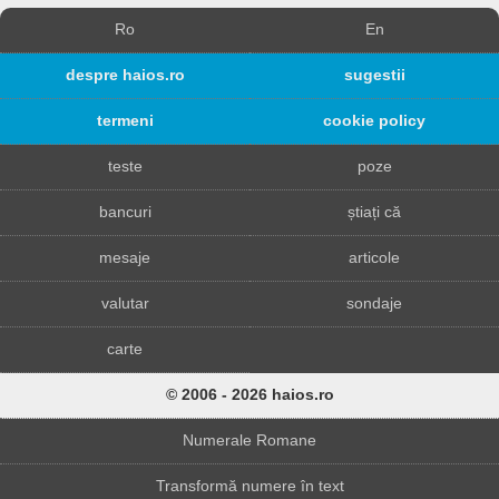
Ro
En
despre haios.ro
sugestii
termeni
cookie policy
teste
poze
bancuri
știați că
mesaje
articole
valutar
sondaje
carte
© 2006 - 2026 haios.ro
Numerale Romane
Transformă numere în text