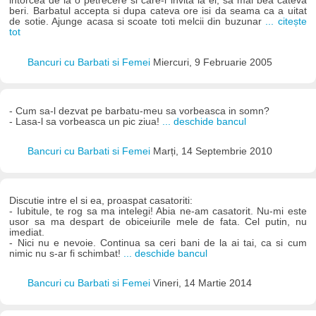
intorcea de la o petrecere si care-l invita la el, sa mai bea cateva
beri. Barbatul accepta si dupa cateva ore isi da seama ca a uitat
de sotie. Ajunge acasa si scoate toti melcii din buzunar
... citește
tot
Bancuri cu Barbati si Femei
Miercuri, 9 Februarie 2005
- Cum sa-l dezvat pe barbatu-meu sa vorbeasca in somn?
- Lasa-l sa vorbeasca un pic ziua!
... deschide bancul
Bancuri cu Barbati si Femei
Marți, 14 Septembrie 2010
Discutie intre el si ea, proaspat casatoriti:
- Iubitule, te rog sa ma intelegi! Abia ne-am casatorit. Nu-mi este
usor sa ma despart de obiceiurile mele de fata. Cel putin, nu
imediat.
- Nici nu e nevoie. Continua sa ceri bani de la ai tai, ca si cum
nimic nu s-ar fi schimbat!
... deschide bancul
Bancuri cu Barbati si Femei
Vineri, 14 Martie 2014