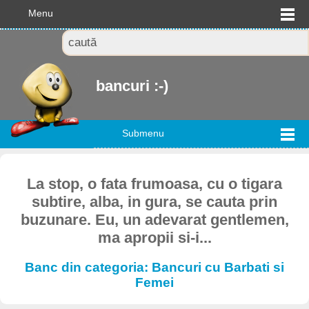
Menu
bancuri :-)
Submenu
La stop, o fata frumoasa, cu o tigara
subtire, alba, in gura, se cauta prin
buzunare. Eu, un adevarat gentlemen,
ma apropii si-i...
Banc din categoria: Bancuri cu Barbati si
Femei