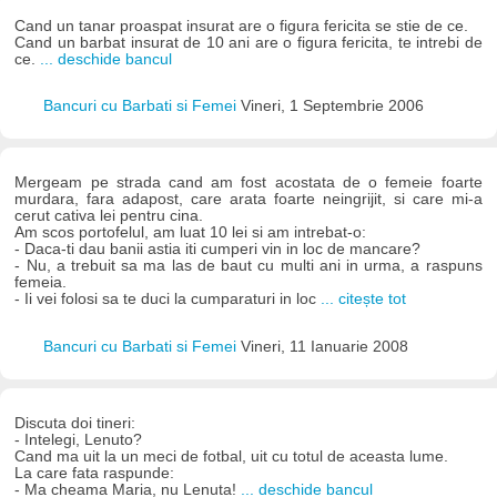
Cand un tanar proaspat insurat are o figura fericita se stie de ce.
Cand un barbat insurat de 10 ani are o figura fericita, te intrebi de
ce.
... deschide bancul
Bancuri cu Barbati si Femei
Vineri, 1 Septembrie 2006
Mergeam pe strada cand am fost acostata de o femeie foarte
murdara, fara adapost, care arata foarte neingrijit, si care mi-a
cerut cativa lei pentru cina.
Am scos portofelul, am luat 10 lei si am intrebat-o:
- Daca-ti dau banii astia iti cumperi vin in loc de mancare?
- Nu, a trebuit sa ma las de baut cu multi ani in urma, a raspuns
femeia.
- Ii vei folosi sa te duci la cumparaturi in loc
... citește tot
Bancuri cu Barbati si Femei
Vineri, 11 Ianuarie 2008
Discuta doi tineri:
- Intelegi, Lenuto?
Cand ma uit la un meci de fotbal, uit cu totul de aceasta lume.
La care fata raspunde:
- Ma cheama Maria, nu Lenuta!
... deschide bancul