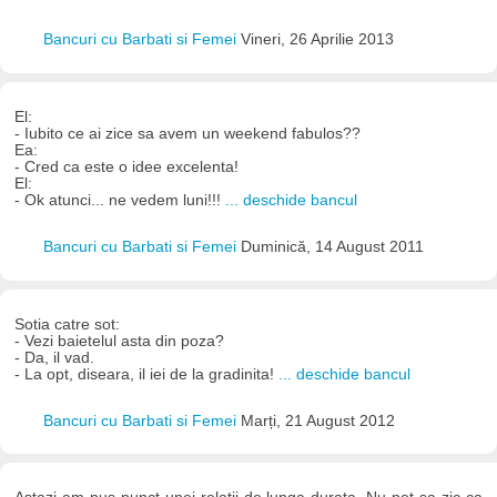
Bancuri cu Barbati si Femei
Vineri, 26 Aprilie 2013
El:
- Iubito ce ai zice sa avem un weekend fabulos??
Ea:
- Cred ca este o idee excelenta!
El:
- Ok atunci... ne vedem luni!!!
... deschide bancul
Bancuri cu Barbati si Femei
Duminică, 14 August 2011
Sotia catre sot:
- Vezi baietelul asta din poza?
- Da, il vad.
- La opt, diseara, il iei de la gradinita!
... deschide bancul
Bancuri cu Barbati si Femei
Marți, 21 August 2012