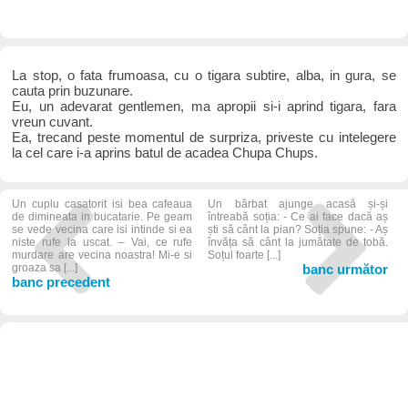
La stop, o fata frumoasa, cu o tigara subtire, alba, in gura, se
cauta prin buzunare.
Eu, un adevarat gentlemen, ma apropii si-i aprind tigara, fara
vreun cuvant.
Ea, trecand peste momentul de surpriza, priveste cu intelegere
la cel care i-a aprins batul de acadea Chupa Chups.
Un cuplu casatorit isi bea cafeaua
Un bărbat ajunge acasă și-și
de dimineata in bucatarie. Pe geam
întreabă soția: - Ce ai face dacă aș
se vede vecina care isi intinde si ea
ști să cânt la pian? Soția spune: - Aș
niste rufe la uscat. – Vai, ce rufe
învăța să cânt la jumătate de tobă.
murdare are vecina noastra! Mi-e si
Soțul foarte [...]
groaza sa [...]
banc următor
banc precedent