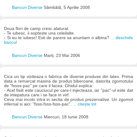
Bancuri Diverse
Sâmbătă, 5 Aprilie 2008
Doua flori de camp cresc alaturat.
- Te iubesc, ii sopteste una celeilalte.
- Si eu te iubesc! Esti de parere sa anuntam o albina?
... deschide
bancul
Bancuri Diverse
Marți, 23 Mai 2006
Cica un tip viziteaza o fabrica de diverse produse din latex. Prima
data a remarcat masina de produs biberoane, datorita zgomotului
de "fssss-pac" pe care il facea. Ghidul explica:
- Acel fisiit este cauciucul pe care-l injecteaza, iar "pac"-ul este dat
de intepatura care i se face in virf.
Ceva mai incolo intra in sectia de produs prezervative. Un zgomot
infernal si aici: "fsss-fsss-fsss-pac".
... citește tot
Bancuri Diverse
Miercuri, 18 Iunie 2008