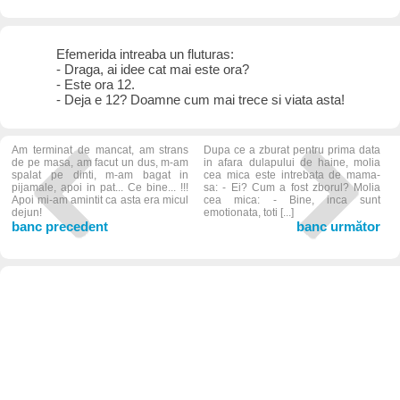
Efemerida intreaba un fluturas:
- Draga, ai idee cat mai este ora?
- Este ora 12.
- Deja e 12? Doamne cum mai trece si viata asta!
Am terminat de mancat, am strans
Dupa ce a zburat pentru prima data
de pe masa, am facut un dus, m-am
in afara dulapului de haine, molia
spalat pe dinti, m-am bagat in
cea mica este intrebata de mama-
pijamale, apoi in pat... Ce bine... !!!
sa: - Ei? Cum a fost zborul? Molia
Apoi mi-am amintit ca asta era micul
cea mica: - Bine, inca sunt
dejun!
emotionata, toti [...]
banc precedent
banc următor