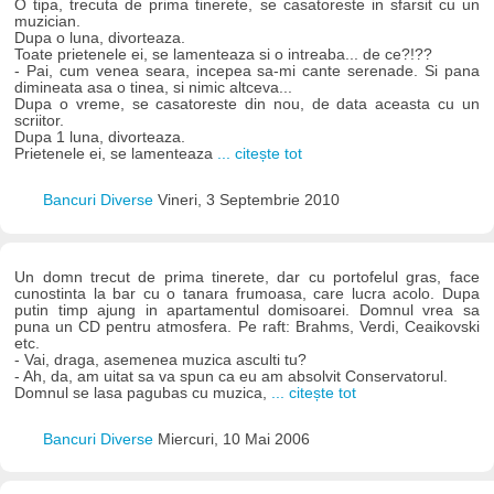
O tipa, trecuta de prima tinerete, se casatoreste in sfarsit cu un
muzician.
Dupa o luna, divorteaza.
Toate prietenele ei, se lamenteaza si o intreaba... de ce?!??
- Pai, cum venea seara, incepea sa-mi cante serenade. Si pana
dimineata asa o tinea, si nimic altceva...
Dupa o vreme, se casatoreste din nou, de data aceasta cu un
scriitor.
Dupa 1 luna, divorteaza.
Prietenele ei, se lamenteaza
... citește tot
Bancuri Diverse
Vineri, 3 Septembrie 2010
Un domn trecut de prima tinerete, dar cu portofelul gras, face
cunostinta la bar cu o tanara frumoasa, care lucra acolo. Dupa
putin timp ajung in apartamentul domisoarei. Domnul vrea sa
puna un CD pentru atmosfera. Pe raft: Brahms, Verdi, Ceaikovski
etc.
- Vai, draga, asemenea muzica asculti tu?
- Ah, da, am uitat sa va spun ca eu am absolvit Conservatorul.
Domnul se lasa pagubas cu muzica,
... citește tot
Bancuri Diverse
Miercuri, 10 Mai 2006