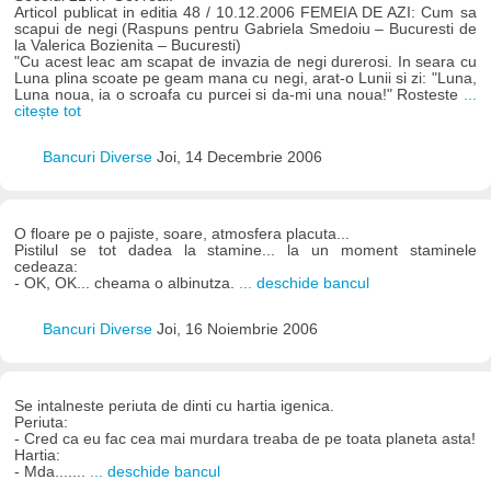
Articol publicat in editia 48 / 10.12.2006 FEMEIA DE AZI: Cum sa
scapui de negi (Raspuns pentru Gabriela Smedoiu – Bucuresti de
la Valerica Bozienita – Bucuresti)
"Cu acest leac am scapat de invazia de negi durerosi. In seara cu
Luna plina scoate pe geam mana cu negi, arat-o Lunii si zi: "Luna,
Luna noua, ia o scroafa cu purcei si da-mi una noua!" Rosteste
...
citește tot
Bancuri Diverse
Joi, 14 Decembrie 2006
O floare pe o pajiste, soare, atmosfera placuta...
Pistilul se tot dadea la stamine... la un moment staminele
cedeaza:
- OK, OK... cheama o albinutza.
... deschide bancul
Bancuri Diverse
Joi, 16 Noiembrie 2006
Se intalneste periuta de dinti cu hartia igenica.
Periuta:
- Cred ca eu fac cea mai murdara treaba de pe toata planeta asta!
Hartia:
- Mda.......
... deschide bancul