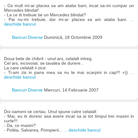
- Ce mult mi-ar placea sa am atatia bani, incat sa-mi cumpar un
Mercedes blindat!
- La ce iti trebuie tie un Mercedes blindat?
- Pai nu-mi trebuie, dar mi-ar placea sa am atatia bani.
...
deschide bancul
Bancuri Diverse
Duminică, 18 Octombrie 2009
Doua bete de chibrit - unul ars, celalalt intreg.
Cel ars, incovoiat, se tavalea de durere...
La care celalalt ii zice:
- Ti-am zis in pana mea sa nu te mai scarpini in cap!!! =))
...
deschide bancul
Bancuri Diverse
Miercuri, 14 Februarie 2007
Doi oameni se certau. Unul spune catre celalalt:
- Mai, eu iti doresc asa avere incat sa ai tot timpul trei masini in
curte!!!
- Da, ce masini?
- Politia, Salvarea, Pompierii...
... deschide bancul