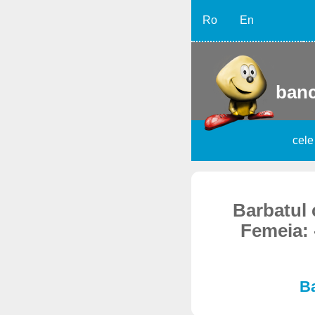
Ro
En
banc
cele
Barbatul c
Femeia: 
Ba