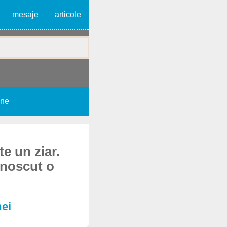
mesaje
articole
une
te un ziar.
unoscut o
mei