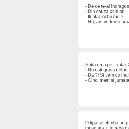
- De ce te-ai indragos
- Din cauza ochilor.
- Iti plac ochii mei?
- Nu, am vederea pro
Sotia urca pe cantar. 
- Nu esti grasa deloc !
- Da ?! Si cam ce ina
- Cinci metri si jumat
O tipa se plimba pe p
incantata, il intreba d