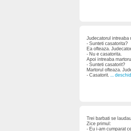
Judecatorul intreaba 
- Sunteti casatorita?
Ea ofteaza. Judecator
- Nu e casatorita.
Apoi intreaba martoru
- Sunteti casatorit?
Martorul ofteaza. Jud
- Casatorit.
... deschi
Trei barbati se laudau
Zice primul:
- Eu i-am cumparat ce