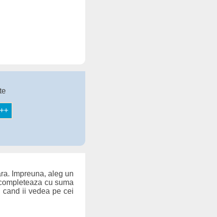
te
ara. Impreuna, aleg un
il completeaza cu suma
a cand ii vedea pe cei