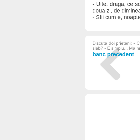
- Uite, draga, ce s
doua zi, de diminea
- Stii cum e, noapte
Discuta doi prieteni: - 
slab? - E simplu... Ma h
banc precedent