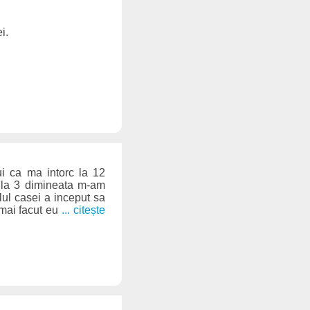
i.
ui ca ma intorc la 12
 la 3 dimineata m-am
lul casei a inceput sa
 mai facut eu
... citește