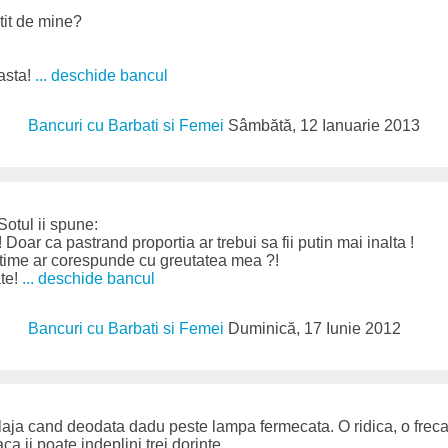
tit de mine?
asta!
... deschide bancul
Bancuri cu Barbati si Femei
Sâmbătă, 12 Ianuarie 2013
Sotul ii spune:
 Doar ca pastrand proportia ar trebui sa fii putin mai inalta !
ltime ar corespunde cu greutatea mea ?!
ate!
... deschide bancul
Bancuri cu Barbati si Femei
Duminică, 17 Iunie 2012
laja cand deodata dadu peste lampa fermecata. O ridica, o freca
aca ii poate indeplini trei dorinte.