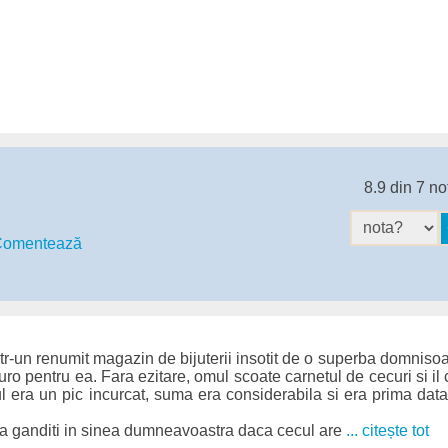
8.9 din 7 no
omentează
intr-un renumit magazin de bijuterii insotit de o superba domniso
uro pentru ea. Fara ezitare, omul scoate carnetul de cecuri si 
l era un pic incurcat, suma era considerabila si era prima dat
va ganditi in sinea dumneavoastra daca cecul are
... citește tot