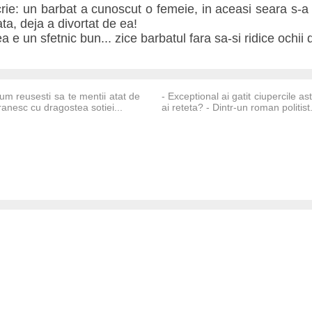
crie: un barbat a cunoscut o femeie, in aceasi seara s-a 
ta, deja a divortat de ea!
a e un sfetnic bun... zice barbatul fara sa-si ridice ochii 
Cum reusesti sa te mentii atat de
- Exceptional ai gatit ciupercile 
ranesc cu dragostea sotiei...
ai reteta? - Dintr-un roman politist