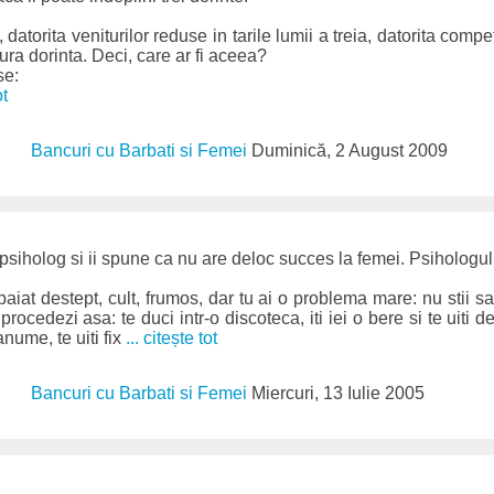
i, datorita veniturilor reduse in tarile lumii a treia, datorita compet
ura dorinta. Deci, care ar fi aceea?
se:
ot
Bancuri cu Barbati si Femei
Duminică, 2 August 2009
siholog si ii spune ca nu are deloc succes la femei. Psihologul i
baiat destept, cult, frumos, dar tu ai o problema mare: nu stii 
procedezi asa: te duci intr-o discoteca, iti iei o bere si te uiti d
anume, te uiti fix
... citește tot
Bancuri cu Barbati si Femei
Miercuri, 13 Iulie 2005