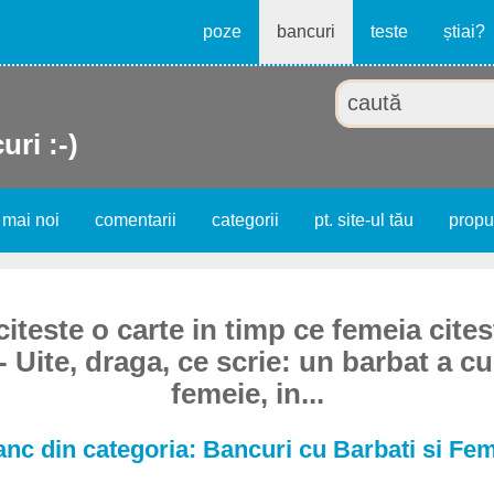
poze
bancuri
teste
știai?
uri :-)
 mai noi
comentarii
categorii
pt. site-ul tău
prop
iteste o carte in timp ce femeia cites
- Uite, draga, ce scrie: un barbat a c
femeie, in...
nc din categoria: Bancuri cu Barbati si Fe