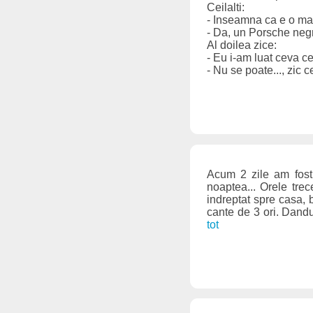
Ceilalti:
- Inseamna ca e o mas
- Da, un Porsche negru
Al doilea zice:
- Eu i-am luat ceva c
- Nu se poate..., zic ce
Acum 2 zile am fost 
noaptea... Orele tr
indreptat spre casa, 
cante de 3 ori. Dand
tot