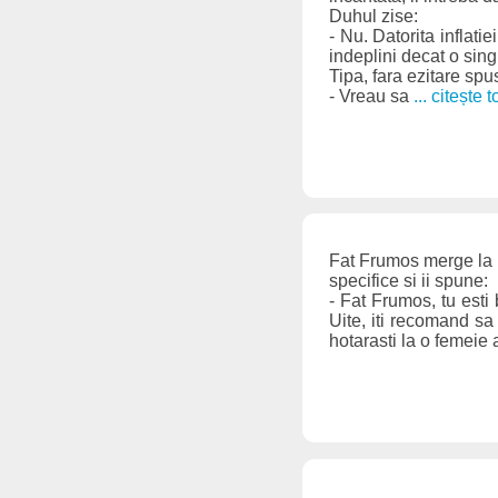
Duhul zise:
- Nu. Datorita inflatie
indeplini decat o sing
Tipa, fara ezitare spu
- Vreau sa
... citește t
Fat Frumos merge la p
specifice si ii spune:
- Fat Frumos, tu esti 
Uite, iti recomand sa 
hotarasti la o femeie 