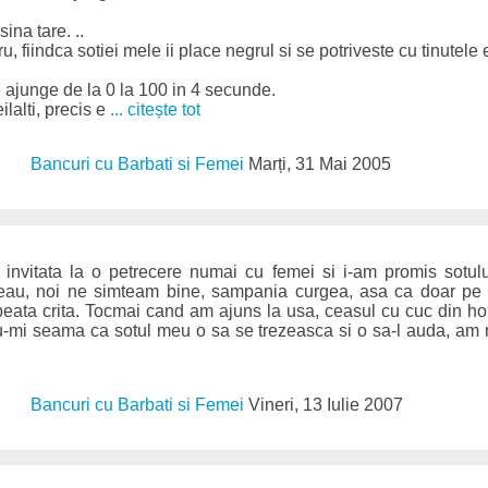
ina tare. ..
, fiindca sotiei mele ii place negrul si se potriveste cu tinutele e
e ajunge de la 0 la 100 in 4 secunde.
ilalti, precis e
... citește tot
Bancuri cu Barbati si Femei
Marți, 31 Mai 2005
invitata la o petrecere numai cu femei si i-am promis sotul
eceau, noi ne simteam bine, sampania curgea, asa ca doar pe
beata crita. Tocmai cand am ajuns la usa, ceasul cu cuc din ho
u-mi seama ca sotul meu o sa se trezeasca si o sa-l auda, am
Bancuri cu Barbati si Femei
Vineri, 13 Iulie 2007