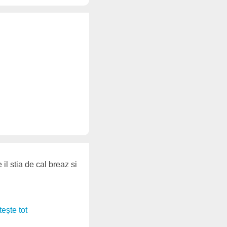
 il stia de cal breaz si
itește tot