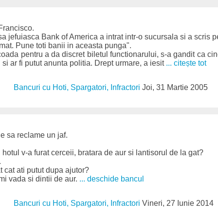
Francisco.
a jefuiasca Bank of America a intrat intr-o sucursala si a scris p
rmat. Pune toti banii in aceasta punga".
coada pentru a da discret biletul functionarului, s-a gandit ca cin
l si ar fi putut anunta politia. Drept urmare, a iesit
... citește tot
Bancuri cu Hoti, Spargatori, Infractori
Joi, 31 Martie 2005
ie sa reclame un jaf.
hotul v-a furat cerceii, bratara de aur si lantisorul de la gat?
.
at cat ati putut dupa ajutor?
i vada si dintii de aur.
... deschide bancul
Bancuri cu Hoti, Spargatori, Infractori
Vineri, 27 Iunie 2014