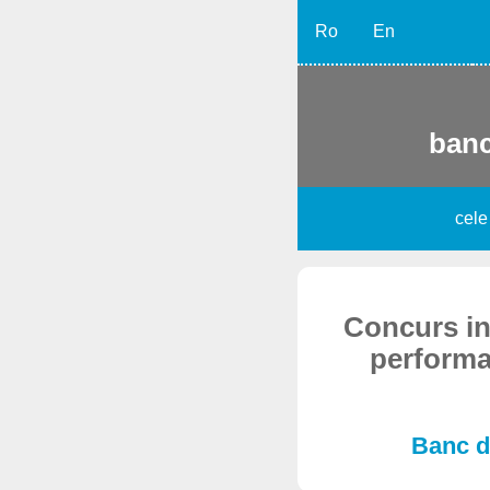
Ro
En
banc
cele
Concurs int
performan
Banc di