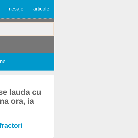
mesaje
articole
une
 se lauda cu
ma ora, ia
fractori