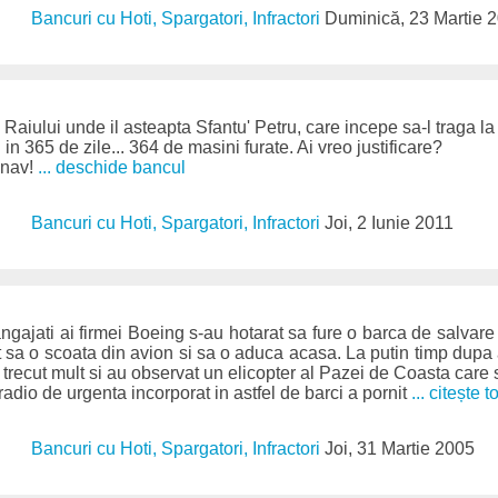
Bancuri cu Hoti, Spargatori, Infractori
Duminică, 23 Martie 
 Raiului unde il asteapta Sfantu' Petru, care incepe sa-l traga l
. in 365 de zile... 364 de masini furate. Ai vreo justificare?
olnav!
... deschide bancul
Bancuri cu Hoti, Spargatori, Infractori
Joi, 2 Iunie 2011
angajati ai firmei Boeing s-au hotarat sa fure o barca de salva
 sa o scoata din avion si sa o aduca acasa. La putin timp dupa 
 trecut mult si au observat un elicopter al Pazei de Coasta care 
adio de urgenta incorporat in astfel de barci a pornit
... citește to
Bancuri cu Hoti, Spargatori, Infractori
Joi, 31 Martie 2005