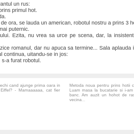
vantul un rus:
prins primul hot.
da.
 de ora, se lauda un american, robotul nostru a prins 3 ho
ai puternic.
lui. Ezita, nu vrea sa urce pe scena, dar, la insistente
. zice romanul, dar nu apuca sa termine... Sala aplauda 
l continua, uitandu-se in jos:
 s-a furat robotul.
vechi cand ajunge prima oara in
Metoda noua pentru prins hotii car
i Eiffel? - Mamaaaaaa, cat fier
Luam masa la bucatarie si i-am
banc. Am auzit un hohot de ra
vecina...