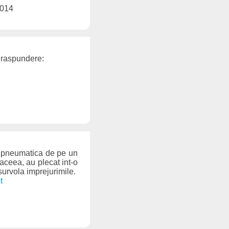
2014
a raspundere:
re pneumatica de pe un
aceea, au plecat int-o
survola imprejurimile.
t