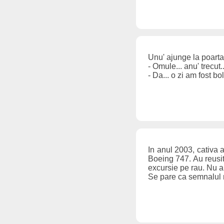
Unu' ajunge la poarta
- Omule... anu' trecut.
- Da... o zi am fost b
In anul 2003, cativa 
Boeing 747. Au reusit
excursie pe rau. Nu a
Se pare ca semnalul r