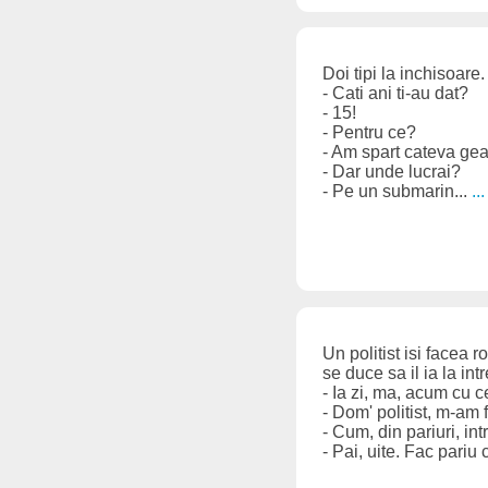
Doi tipi la inchisoare
- Cati ani ti-au dat?
- 15!
- Pentru ce?
- Am spart cateva gea
- Dar unde lucrai?
- Pe un submarin...
..
Un politist isi facea r
se duce sa il ia la intr
- Ia zi, ma, acum cu 
- Dom' politist, m-am 
- Cum, din pariuri, int
- Pai, uite. Fac pariu