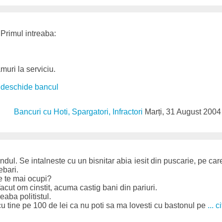
. Primul intreaba:
muri la serviciu.
. deschide bancul
Bancuri cu Hoti, Spargatori, Infractori
Marți, 31 August 2004
ondul. Se intalneste cu un bisnitar abia iesit din puscarie, pe care
ebari.
ce te mai ocupi?
facut om cinstit, acuma castig bani din pariuri.
reaba politistul.
 cu tine pe 100 de lei ca nu poti sa ma lovesti cu bastonul pe
... c