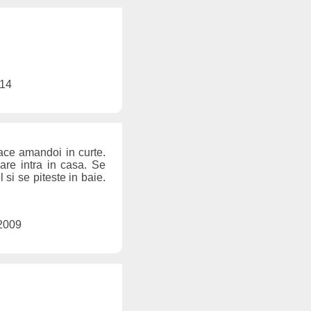
014
ace amandoi in curte.
are intra in casa. Se
l si se piteste in baie.
 2009