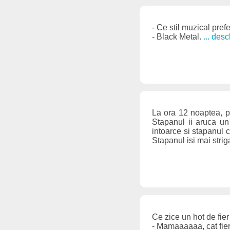
- Ce stil muzical pref
- Black Metal.
... des
La ora 12 noaptea, p
Stapanul ii aruca un
intoarce si stapanul ca
Stapanul isi mai stri
Ce zice un hot de fier
- Mamaaaaaa, cat fie