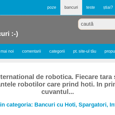
poze
bancuri
teste
știai?
uri :-)
 mai noi
comentarii
categorii
pt. site-ul tău
prop
ernational de robotica. Fiecare tara
tele robotilor care prind hoti. In pri
cuvantul...
n categoria: Bancuri cu Hoti, Spargatori, In