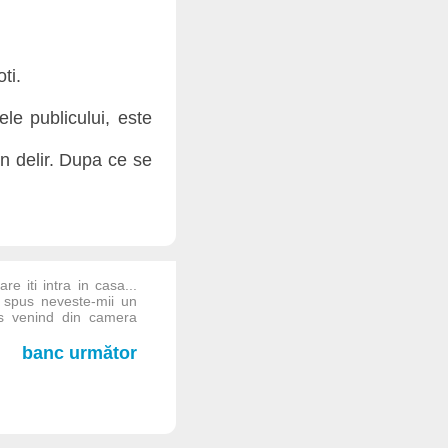
ti.
le publicului, este
in delir. Dupa ce se
e iti intra in casa...
 spus neveste-mii un
s venind din camera
banc următor