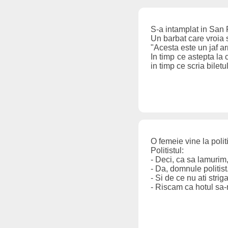
S-a intamplat in San 
Un barbat care vroia s
"Acesta este un jaf a
In timp ce astepta la 
in timp ce scria biletu
O femeie vine la polit
Politistul:
- Deci, ca sa lamurim, 
- Da, domnule politist
- Si de ce nu ati strig
- Riscam ca hotul sa-m