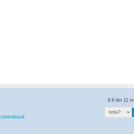
8.9 din 11 n
omentează