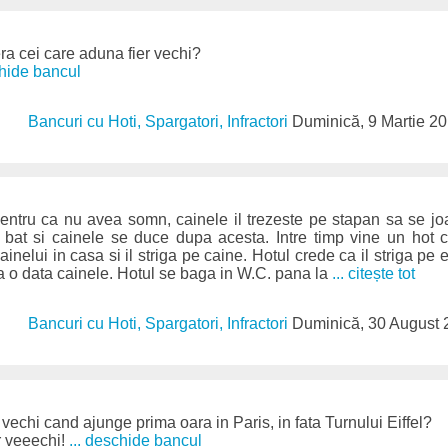
era cei care aduna fier vechi?
chide bancul
Bancuri cu Hoti, Spargatori, Infractori
Duminică, 9 Martie 2
entru ca nu avea somn, cainele il trezeste pe stapan sa se jo
 bat si cainele se duce dupa acesta. Intre timp vine un hot c
inelui in casa si il striga pe caine. Hotul crede ca il striga pe e
ga o data cainele. Hotul se baga in W.C. pana la
... citește tot
Bancuri cu Hoti, Spargatori, Infractori
Duminică, 30 August
 vechi cand ajunge prima oara in Paris, in fata Turnului Eiffel?
r veeechi!
... deschide bancul