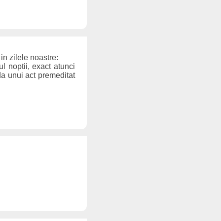
in zilele noastre:
ul noptii, exact atunci
da unui act premeditat