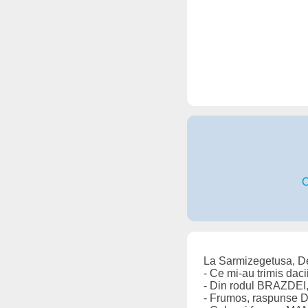
C
La Sarmizegetusa, Dec
- Ce mi-au trimis dac
- Din rodul BRAZDEI,
- Frumos, raspunse D