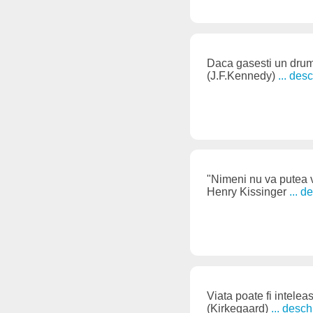
Daca gasesti un drum 
(J.F.Kennedy)
... des
"Nimeni nu va putea v
Henry Kissinger
... 
Viata poate fi inteleas
(Kirkegaard)
... desc