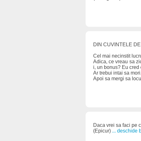
DIN CUVINTELE D
Cel mai necinstit lucr
Adica, ce vreau sa zic
i, un bonus? Eu cred c
Ar trebui intai sa mori
Apoi sa mergi sa locui
Daca vrei sa faci pe c
(Epicur)
... deschide 