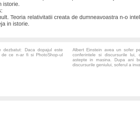
 istorie.
:
ult. Teoria relativitatii creata de dumneavoastra n-o int
eja in istorie.
 dezbatut: Daca dopajul este
Albert Einstein avea un sofer pe
i, de ce n-ar fi si PhotoShop-ul
conferintele si discursurile lui
astepte in masina. Dupa ani bu
discursurile geniului, soferul a invat