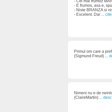
- Cel mai frumoz MA
- E frumos, asa e, sp
- Niste BRANZA si ni
- Excelent. Dar
... cit
Primul om care a prefe
(Sigmund Freud)
... 
Nimeni nu e de neinlo
(ClaireMartin)
... des