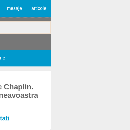
mesaje
articole
une
e Chaplin.
mneavoastra
tati