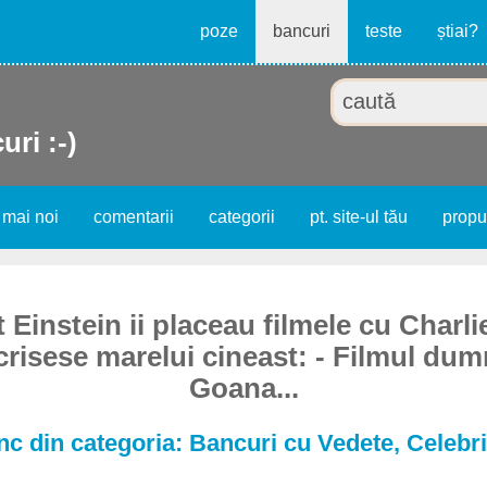
poze
bancuri
teste
știai?
uri :-)
 mai noi
comentarii
categorii
pt. site-ul tău
prop
t Einstein ii placeau filmele cu Charli
scrisese marelui cineast: - Filmul du
Goana...
c din categoria: Bancuri cu Vedete, Celebri