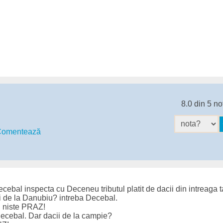
8.0 din 5 no
omentează
ebal inspecta cu Deceneu tributul platit de dacii din intreaga t
ii de la Danubiu? intreba Decebal.
 niste PRAZ!
ecebal. Dar dacii de la campie?