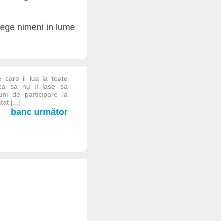
elege nimeni in lume
 care il lua la toate
, ca sa nu il lase sa
ni de participare la
at [...]
banc următor