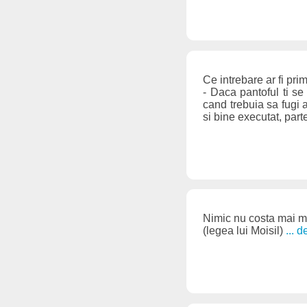
Ce intrebare ar fi pri
- Daca pantoful ti se 
cand trebuia sa fugi 
si bine executat, par
Nimic nu costa mai mu
(legea lui Moisil)
... 