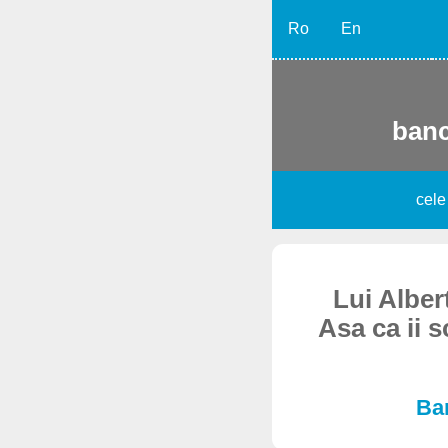
Ro
En
banc
cele
Lui Alber
Asa ca ii 
Ban