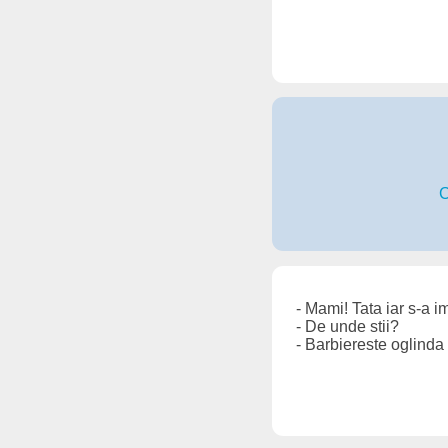
C
- Mami! Tata iar s-a i
- De unde stii?
- Barbiereste oglinda