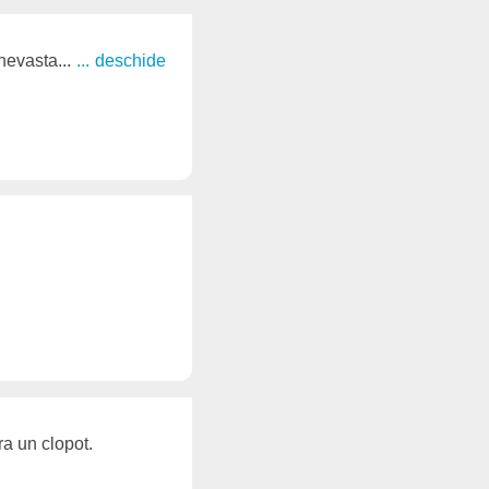
nevasta...
... deschide
ra un clopot.