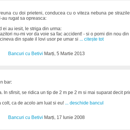
euna cu doi prieteni, conducea cu o viteza nebuna pe strazile 
 l-au rugat sa opreasca:
 ei au iesit, le striga din urma:
pazitori nu-mi vor da voie sa fac accident! - si o porni din nou din 
cineva din spate il lovi usor pe umar si
... citește tot
Bancuri cu Betivi
Marți, 5 Martie 2013
un bar:
. In sfirsit, se ridica un tip de 2 m pe 2 m si mai suparat decit pr
a colt, ca de acolo am luat si eu!
... deschide bancul
Bancuri cu Betivi
Marți, 17 Iunie 2008