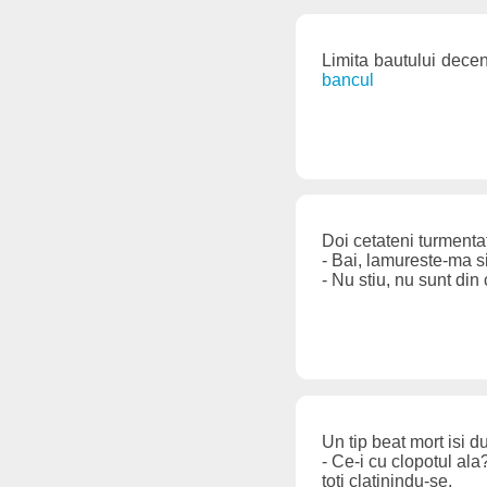
Limita bautului decen
bancul
Doi cetateni turmenta
- Bai, lamureste-ma s
- Nu stiu, nu sunt din 
Un tip beat mort isi d
- Ce-i cu clopotul ala?
toti clatinindu-se.