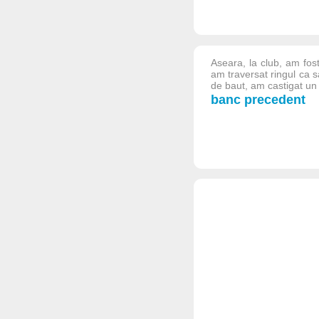
Aseara, la club, am fost
am traversat ringul ca 
de baut, am castigat un
banc precedent