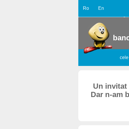
Ro
En
banc
cele
Un invitat
Dar n-am ba