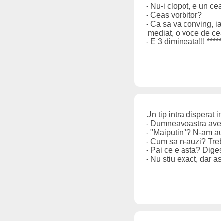
- Nu-i clopot, e un cea
- Ceas vorbitor?
- Ca sa va conving, ia
Imediat, o voce de cea
- E 3 dimineata!!! *****
Un tip intra disperat i
- Dumneavoastra avet
- "Maiputin"? N-am au
- Cum sa n-auzi? Treb
- Pai ce e asta? Dige
- Nu stiu exact, dar a