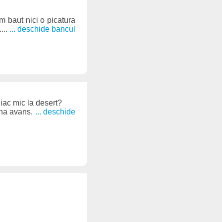
m baut nici o picatura
...
... deschide bancul
iac mic la desert?
una avans.
... deschide