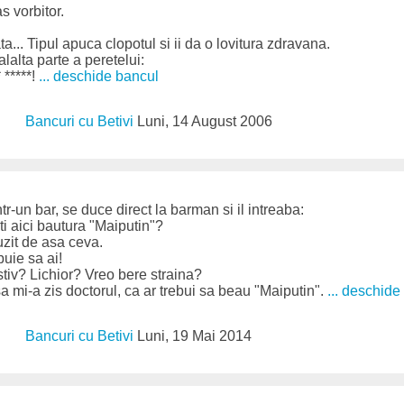
s vorbitor.
ta... Tipul apuca clopotul si ii da o lovitura zdravana.
lalta parte a peretelui:
 *****!
... deschide bancul
Bancuri cu Betivi
Luni, 14 August 2006
ntr-un bar, se duce direct la barman si il intreaba:
i aici bautura "Maiputin"?
zit de asa ceva.
uie sa ai!
stiv? Lichior? Vreo bere straina?
sa mi-a zis doctorul, ca ar trebui sa beau "Maiputin".
... deschide
Bancuri cu Betivi
Luni, 19 Mai 2014