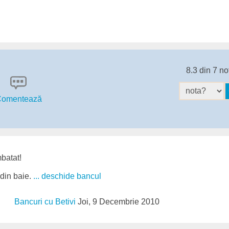
8.3 din 7 no
omentează
mbatat!
 din baie.
... deschide bancul
Bancuri cu Betivi
Joi, 9 Decembrie 2010