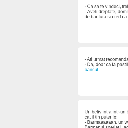
- Ca sa te vindeci, tre
- Aveti dreptate, dom
de bautura si cred ca 
- Ati urmat recomanda
- Da, doar ca la pas
bancul
Un betiv intra intr-un 
cat il tin puterile:
- Barmaaaaaan, un wh
Barmanul speriat ii 