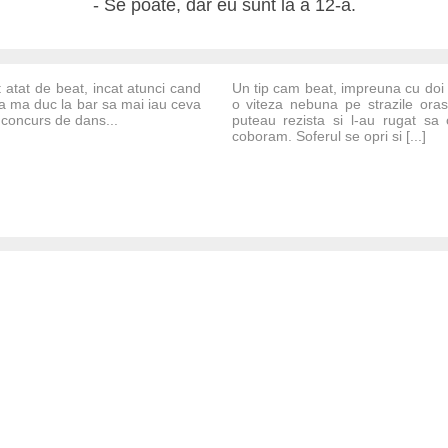
- Se poate, dar eu sunt la a 12-a.
 atat de beat, incat atunci cand
Un tip cam beat, impreuna cu doi 
sa ma duc la bar sa mai iau ceva
o viteza nebuna pe strazile orasu
 concurs de dans...
puteau rezista si l-au rugat sa
coboram. Soferul se opri si [...]