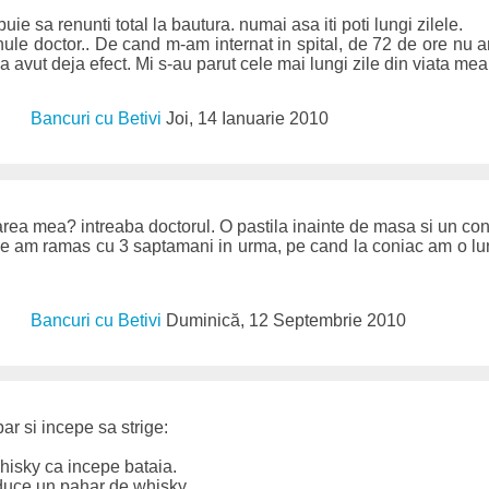
buie sa renunti total la bautura. numai asa iti poti lungi zilele.
nule doctor.. De cand m-am internat in spital, de 72 de ore nu a
a avut deja efect. Mi s-au parut cele mai lungi zile din viata mea.
Bancuri cu Betivi
Joi, 14 Ianuarie 2010
rea mea? intreaba doctorul. O pastila inainte de masa si un con
tile am ramas cu 3 saptamani in urma, pe cand la coniac am o l
Bancuri cu Betivi
Duminică, 12 Septembrie 2010
bar si incepe sa strige:
isky ca incepe bataia.
aduce un pahar de whisky,