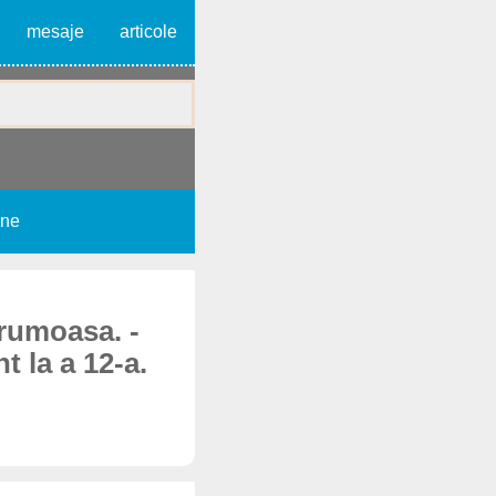
mesaje
articole
une
frumoasa. -
t la a 12-a.