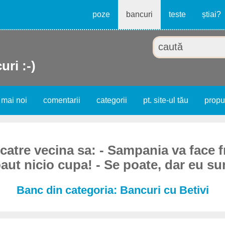
poze
bancuri
teste
știai?
uri :-)
 mai noi
comentarii
categorii
pt. site-ul tău
prop
 catre vecina sa: - Sampania va face 
ut nicio cupa! - Se poate, dar eu sun
Banc din categoria: Bancuri cu Betivi