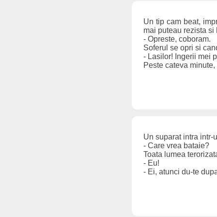
Un tip cam beat, impr
mai puteau rezista si
- Opreste, coboram.
Soferul se opri si cand
- Lasilor! Ingerii mei 
Peste cateva minute, 
Un suparat intra intr-
- Care vrea bataie?
Toata lumea terorizata
- Eu!
- Ei, atunci du-te dup