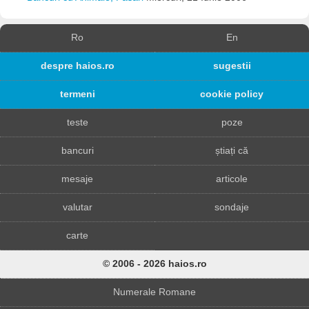
Ro
En
despre haios.ro
sugestii
termeni
cookie policy
teste
poze
bancuri
știați că
mesaje
articole
valutar
sondaje
carte
© 2006 - 2026 haios.ro
Numerale Romane