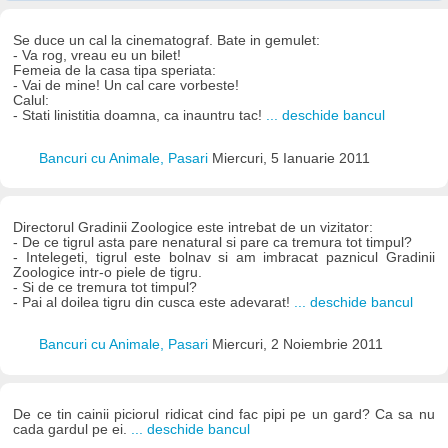
Se duce un cal la cinematograf. Bate in gemulet:
- Va rog, vreau eu un bilet!
Femeia de la casa tipa speriata:
- Vai de mine! Un cal care vorbeste!
Calul:
- Stati linistitia doamna, ca inauntru tac!
... deschide bancul
Bancuri cu Animale, Pasari
Miercuri, 5 Ianuarie 2011
Directorul Gradinii Zoologice este intrebat de un vizitator:
- De ce tigrul asta pare nenatural si pare ca tremura tot timpul?
- Intelegeti, tigrul este bolnav si am imbracat paznicul Gradinii
Zoologice intr-o piele de tigru.
- Si de ce tremura tot timpul?
- Pai al doilea tigru din cusca este adevarat!
... deschide bancul
Bancuri cu Animale, Pasari
Miercuri, 2 Noiembrie 2011
De ce tin cainii piciorul ridicat cind fac pipi pe un gard? Ca sa nu
cada gardul pe ei.
... deschide bancul