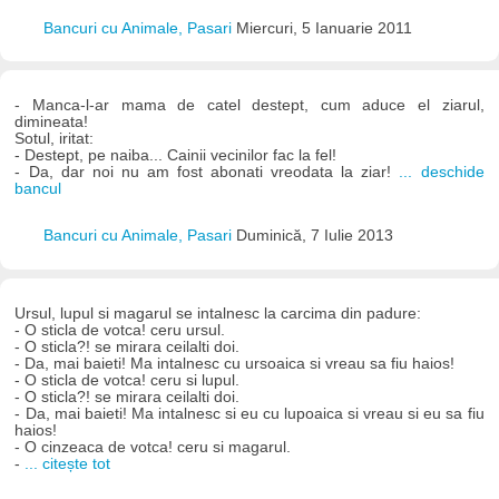
Bancuri cu Animale, Pasari
Miercuri, 5 Ianuarie 2011
- Manca-l-ar mama de catel destept, cum aduce el ziarul,
dimineata!
Sotul, iritat:
- Destept, pe naiba... Cainii vecinilor fac la fel!
- Da, dar noi nu am fost abonati vreodata la ziar!
... deschide
bancul
Bancuri cu Animale, Pasari
Duminică, 7 Iulie 2013
Ursul, lupul si magarul se intalnesc la carcima din padure:
- O sticla de votca! ceru ursul.
- O sticla?! se mirara ceilalti doi.
- Da, mai baieti! Ma intalnesc cu ursoaica si vreau sa fiu haios!
- O sticla de votca! ceru si lupul.
- O sticla?! se mirara ceilalti doi.
- Da, mai baieti! Ma intalnesc si eu cu lupoaica si vreau si eu sa fiu
haios!
- O cinzeaca de votca! ceru si magarul.
-
... citește tot