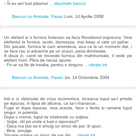
- Si eu am luat plasma!
... deschide bancul
Bancuri cu Animale, Pasari
Luni, 14 Aprilie 2008
Un elefant si o furnica hotarasc sa faca Revelionul impreuna. Vine
elefantul la furnica, acolo, danseaza, mai beau si cate un pahar...
Din pacate, furnica le cam amesteca, asa ca la un moment dat, i
se face rau si adoarme pe un scaun, pana dimineata.
A doua zi, cand se trezeste furnica din mahmureala, il vede pe
elefant mort. Plina de necaz spune:
- Fir-ar sa fie de treaba, pentru o singura
... citește tot
Bancuri cu Animale, Pasari
Joi, 14 Octombrie 2004
Intr-o zi obisnuita de criza economica, incearca lupul sa-l prinda
pe iepuras, in lipsa de altceva, ca sa-l manance...
Fuge el dupa iepuras, insa acesta, face o fenta si ramane lupul
singur, in poienita.
Dupa o vreme, lupul se intalneste cu vulpea:
- Vulpe, stii pe unde a luat-o iepurasul?
- Daca ma lasi sa-ti smulg un smoc de par, iti spun.
- Bine, smulge.
Smulge vulpea un smoc de par din
... citește tot