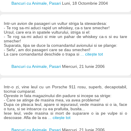
Bancuri cu Animale, Pasari
Luni, 18 Octombrie 2004
Intr-un avion de pasageri un vultur striga la stewardesa:
- Te rog sa-mi aduci rapid un whiskey, ca-s tare smecher!
Ursul, care era in spatele vulturului, striga si el:
- Te rog sa-mi aduci si mie un pahar de whiskey ca-s si eu tare
smecher!
Suparata, tipa se duce la comandantul avionului si se plange:
- Sefu', am doi pasageri care se dau smecheri!
La care comandantul deschide o trapa si
... citește tot
Bancuri cu Animale, Pasari
Miercuri, 21 Iunie 2006
Intr-o zi, vine leul cu un Porsche 911 rosu, superb, decapotabil,
tocmai cumparat.
Opreste in fata magazinului din padure si incepe sa strige:
- Care se atinge de masina mea, va avea probleme!
Dupa ce pleaca leul, apare si iepurasul, vede masina si o ia, face
o tura, si se intoarce cu ea prafuita, busita...
Iese leul, vede masina si mort de suparare o ia pe vulpe si o
descoase. Afla de la ea
... citește tot
Bancuri cu Animale, Pasari
Miercuri, 21 Iunie 2006