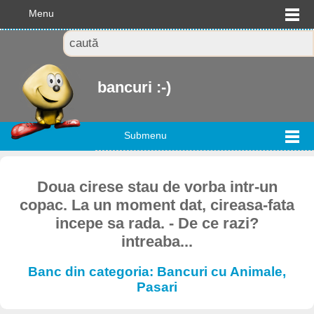
Menu
bancuri :-)
Submenu
Doua cirese stau de vorba intr-un
copac. La un moment dat, cireasa-fata
incepe sa rada. - De ce razi?
intreaba...
Banc din categoria: Bancuri cu Animale,
Pasari