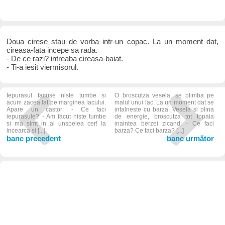
Doua cirese stau de vorba intr-un copac. La un moment dat,
cireasa-fata incepe sa rada.
- De ce razi? intreaba cireasa-baiat.
- Ti-a iesit viermisorul.
Iepurasul facuse niste tumbe si
O broscutza vesela, se plimba pe
acum zacea lat pe marginea lacului.
malul unui lac. La un moment dat se
Apare un castor: - Ce faci
intalneste cu barza. Vesela si plina
iepurasule? - Am facut niste tumbe
de energie, broscutza tot topaia
si ma simt in al unspelea cer! Ia
inaintea berzei zicand: - Ce faci
incearca si [...]
barza? Ce faci barza? [...]
banc precedent
banc următor