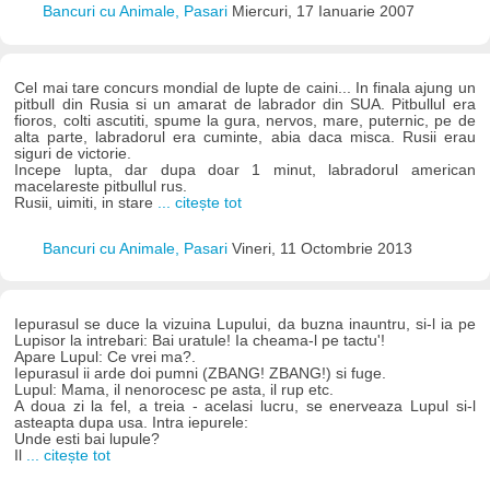
Bancuri cu Animale, Pasari
Miercuri, 17 Ianuarie 2007
Cel mai tare concurs mondial de lupte de caini... In finala ajung un
pitbull din Rusia si un amarat de labrador din SUA. Pitbullul era
fioros, colti ascutiti, spume la gura, nervos, mare, puternic, pe de
alta parte, labradorul era cuminte, abia daca misca. Rusii erau
siguri de victorie.
Incepe lupta, dar dupa doar 1 minut, labradorul american
macelareste pitbullul rus.
Rusii, uimiti, in stare
... citește tot
Bancuri cu Animale, Pasari
Vineri, 11 Octombrie 2013
Iepurasul se duce la vizuina Lupului, da buzna inauntru, si-l ia pe
Lupisor la intrebari: Bai uratule! Ia cheama-l pe tactu'!
Apare Lupul: Ce vrei ma?.
Iepurasul ii arde doi pumni (ZBANG! ZBANG!) si fuge.
Lupul: Mama, il nenorocesc pe asta, il rup etc.
A doua zi la fel, a treia - acelasi lucru, se enerveaza Lupul si-l
asteapta dupa usa. Intra iepurele:
Unde esti bai lupule?
Il
... citește tot