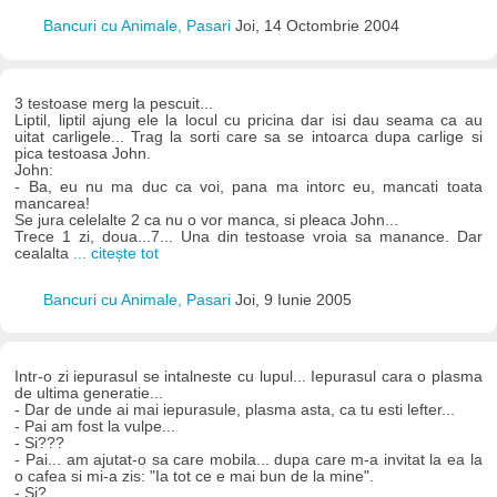
Bancuri cu Animale, Pasari
Joi, 14 Octombrie 2004
3 testoase merg la pescuit...
Liptil, liptil ajung ele la locul cu pricina dar isi dau seama ca au
uitat carligele... Trag la sorti care sa se intoarca dupa carlige si
pica testoasa John.
John:
- Ba, eu nu ma duc ca voi, pana ma intorc eu, mancati toata
mancarea!
Se jura celelalte 2 ca nu o vor manca, si pleaca John...
Trece 1 zi, doua...7... Una din testoase vroia sa manance. Dar
cealalta
... citește tot
Bancuri cu Animale, Pasari
Joi, 9 Iunie 2005
Intr-o zi iepurasul se intalneste cu lupul... Iepurasul cara o plasma
de ultima generatie...
- Dar de unde ai mai iepurasule, plasma asta, ca tu esti lefter...
- Pai am fost la vulpe...
- Si???
- Pai... am ajutat-o sa care mobila... dupa care m-a invitat la ea la
o cafea si mi-a zis: "Ia tot ce e mai bun de la mine".
- Si?