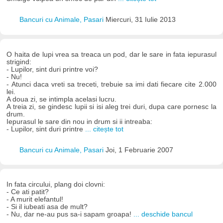
Bancuri cu Animale, Pasari
Miercuri, 31 Iulie 2013
O haita de lupi vrea sa treaca un pod, dar le sare in fata iepurasul
strigind:
- Lupilor, sint duri printre voi?
- Nu!
- Atunci daca vreti sa treceti, trebuie sa imi dati fiecare cite 2.000
lei.
A doua zi, se intimpla acelasi lucru.
A treia zi, se gindesc lupii si isi aleg trei duri, dupa care pornesc la
drum.
Iepurasul le sare din nou in drum si ii intreaba:
- Lupilor, sint duri printre
... citește tot
Bancuri cu Animale, Pasari
Joi, 1 Februarie 2007
In fata circului, plang doi clovni:
- Ce ati patit?
- A murit elefantul!
- Si il iubeati asa de mult?
- Nu, dar ne-au pus sa-i sapam groapa!
... deschide bancul