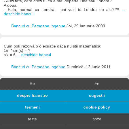
- Auzi fata, care crezi tu ca e mai departe luna sau Londra?
A doua:
- Fata, normal ca Londra... pai vezi tu Londra de aici??!!
...
deschide bancul
Bancuri cu Persoane Ingenue
Joi, 29 Ianuarie 2009
Cum poti rezolva o o ecuatie daca nu stii matematica:
1/n * sin(x) = ?
six = 6
... deschide bancul
Bancuri cu Persoane Ingenue
Duminică, 12 Iunie 2011
Ro
En
despre haios.ro
sugestii
termeni
cookie policy
teste
poze