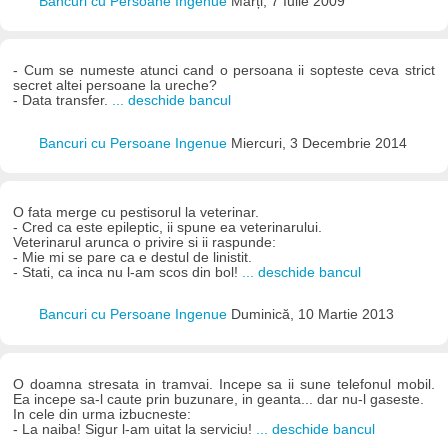
Bancuri cu Persoane Ingenue
Marți, 7 Iulie 2009
- Cum se numeste atunci cand o persoana ii sopteste ceva strict
secret altei persoane la ureche?
- Data transfer.
... deschide bancul
Bancuri cu Persoane Ingenue
Miercuri, 3 Decembrie 2014
O fata merge cu pestisorul la veterinar.
- Cred ca este epileptic, ii spune ea veterinarului.
Veterinarul arunca o privire si ii raspunde:
- Mie mi se pare ca e destul de linistit.
- Stati, ca inca nu l-am scos din bol!
... deschide bancul
Bancuri cu Persoane Ingenue
Duminică, 10 Martie 2013
O doamna stresata in tramvai. Incepe sa ii sune telefonul mobil.
Ea incepe sa-l caute prin buzunare, in geanta... dar nu-l gaseste.
In cele din urma izbucneste:
- La naiba! Sigur l-am uitat la serviciu!
... deschide bancul