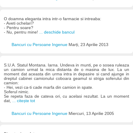
O doamna eleganta intra intr-o farmacie si intreaba:
- Aveti ochelari?
- Pentru soare?
- Nu, pentru mine!
... deschide bancul
Bancuri cu Persoane Ingenue
Marți, 23 Aprilie 2013
S.U.A. Statul Montana. Iarna. Undeva in munti, pe o sosea ruleaza
un camion urmat la mica distanta de o masina de lux. La un
moment dat aceasta din urma intra in depasire si cand ajunge in
dreptul cabinei camionului coboara geamul si striga soferului din
camion:
- Hei, vezi ca-ti cade marfa din camion in spate.
Soferul nimic.
Se repeta faza de cateva ori, cu acelasi rezultat. La un moment
dat,
... citește tot
Bancuri cu Persoane Ingenue
Miercuri, 13 Aprilie 2005