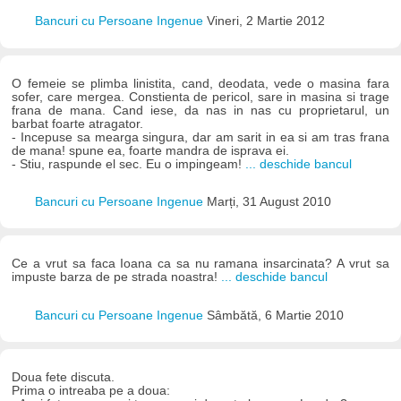
Bancuri cu Persoane Ingenue
Vineri, 2 Martie 2012
O femeie se plimba linistita, cand, deodata, vede o masina fara
sofer, care mergea. Constienta de pericol, sare in masina si trage
frana de mana. Cand iese, da nas in nas cu proprietarul, un
barbat foarte atragator.
- Incepuse sa mearga singura, dar am sarit in ea si am tras frana
de mana! spune ea, foarte mandra de isprava ei.
- Stiu, raspunde el sec. Eu o impingeam!
... deschide bancul
Bancuri cu Persoane Ingenue
Marți, 31 August 2010
Ce a vrut sa faca Ioana ca sa nu ramana insarcinata? A vrut sa
impuste barza de pe strada noastra!
... deschide bancul
Bancuri cu Persoane Ingenue
Sâmbătă, 6 Martie 2010
Doua fete discuta.
Prima o intreaba pe a doua: