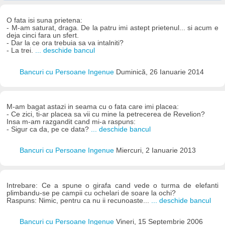
O fata isi suna prietena:
- M-am saturat, draga. De la patru imi astept prietenul... si acum e
deja cinci fara un sfert.
- Dar la ce ora trebuia sa va intalniti?
- La trei.
... deschide bancul
Bancuri cu Persoane Ingenue
Duminică, 26 Ianuarie 2014
M-am bagat astazi in seama cu o fata care imi placea:
- Ce zici, ti-ar placea sa vii cu mine la petrecerea de Revelion?
Insa m-am razgandit cand mi-a raspuns:
- Sigur ca da, pe ce data?
... deschide bancul
Bancuri cu Persoane Ingenue
Miercuri, 2 Ianuarie 2013
Intrebare: Ce a spune o girafa cand vede o turma de elefanti
plimbandu-se pe campii cu ochelari de soare la ochi?
Raspuns: Nimic, pentru ca nu ii recunoaste...
... deschide bancul
Bancuri cu Persoane Ingenue
Vineri, 15 Septembrie 2006