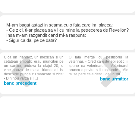
M-am bagat astazi in seama cu o fata care imi placea:
- Ce zici, ti-ar placea sa vii cu mine la petrecerea de Revelion?
Insa m-am razgandit cand mi-a raspuns:
- Sigur ca da, pe ce data?
Cica un irlandez, un mexican si un
O fata merge cu pestisorul la
cetatean empatic erau muncitori pe
veterinar. - Cred ca este epileptic, ii
un santier, undeva la etajul 20, si
spune ea veterinarului. Veterinarul
vine pauza de masa. Irlandezul isi
arunca o privire si ii raspunde: - Mie
deschide punga cu mancare si zice:
mi se pare ca e destul de linistit. [...]
- Din nou varza si [...]
banc următor
banc precedent