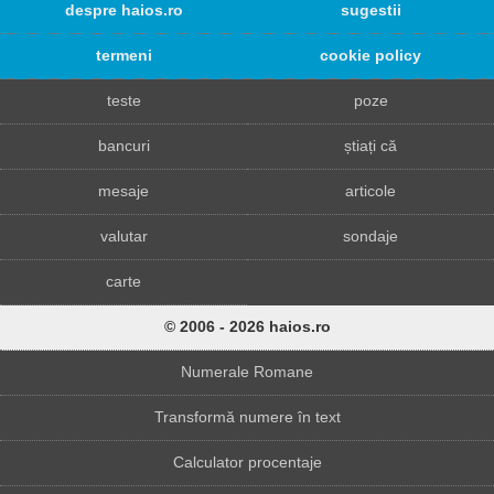
despre haios.ro
sugestii
termeni
cookie policy
teste
poze
bancuri
știați că
mesaje
articole
valutar
sondaje
carte
© 2006 - 2026 haios.ro
Numerale Romane
Transformă numere în text
Calculator procentaje