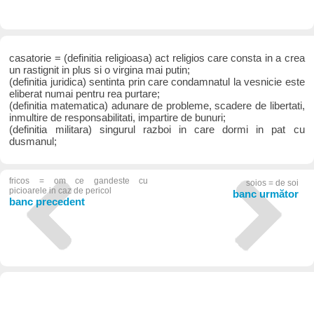
casatorie = (definitia religioasa) act religios care consta in a crea
un rastignit in plus si o virgina mai putin;
(definitia juridica) sentinta prin care condamnatul la vesnicie este
eliberat numai pentru rea purtare;
(definitia matematica) adunare de probleme, scadere de libertati,
inmultire de responsabilitati, impartire de bunuri;
(definitia militara) singurul razboi in care dormi in pat cu
dusmanul;
fricos = om ce gandeste cu
soios = de soi
picioarele in caz de pericol
banc următor
banc precedent