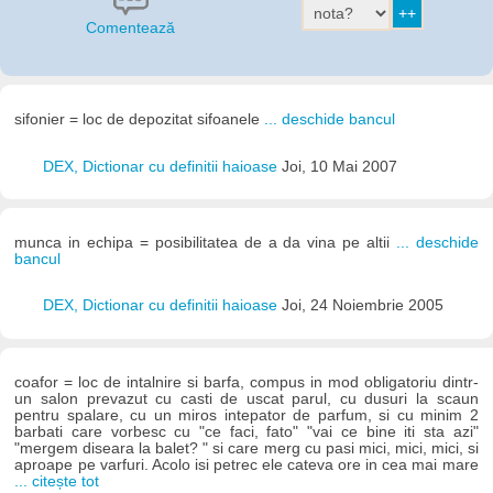
Comentează
sifonier = loc de depozitat sifoanele
... deschide bancul
DEX, Dictionar cu definitii haioase
Joi, 10 Mai 2007
munca in echipa = posibilitatea de a da vina pe altii
... deschide
bancul
DEX, Dictionar cu definitii haioase
Joi, 24 Noiembrie 2005
coafor = loc de intalnire si barfa, compus in mod obligatoriu dintr-
un salon prevazut cu casti de uscat parul, cu dusuri la scaun
pentru spalare, cu un miros intepator de parfum, si cu minim 2
barbati care vorbesc cu "ce faci, fato" "vai ce bine iti sta azi"
"mergem diseara la balet? " si care merg cu pasi mici, mici, mici, si
aproape pe varfuri. Acolo isi petrec ele cateva ore in cea mai mare
... citește tot