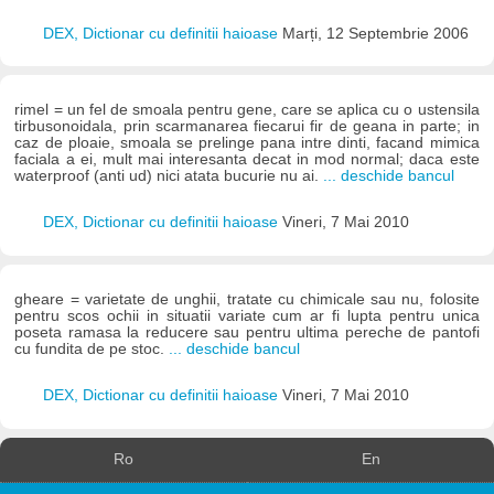
DEX, Dictionar cu definitii haioase
Marți, 12 Septembrie 2006
rimel = un fel de smoala pentru gene, care se aplica cu o ustensila
tirbusonoidala, prin scarmanarea fiecarui fir de geana in parte; in
caz de ploaie, smoala se prelinge pana intre dinti, facand mimica
faciala a ei, mult mai interesanta decat in mod normal; daca este
waterproof (anti ud) nici atata bucurie nu ai.
... deschide bancul
DEX, Dictionar cu definitii haioase
Vineri, 7 Mai 2010
gheare = varietate de unghii, tratate cu chimicale sau nu, folosite
pentru scos ochii in situatii variate cum ar fi lupta pentru unica
poseta ramasa la reducere sau pentru ultima pereche de pantofi
cu fundita de pe stoc.
... deschide bancul
DEX, Dictionar cu definitii haioase
Vineri, 7 Mai 2010
Ro
En