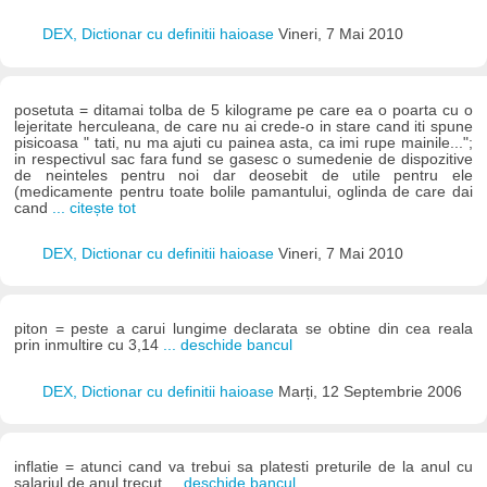
DEX, Dictionar cu definitii haioase
Vineri, 7 Mai 2010
posetuta = ditamai tolba de 5 kilograme pe care ea o poarta cu o
lejeritate herculeana, de care nu ai crede-o in stare cand iti spune
pisicoasa " tati, nu ma ajuti cu painea asta, ca imi rupe mainile...";
in respectivul sac fara fund se gasesc o sumedenie de dispozitive
de neinteles pentru noi dar deosebit de utile pentru ele
(medicamente pentru toate bolile pamantului, oglinda de care dai
cand
... citește tot
DEX, Dictionar cu definitii haioase
Vineri, 7 Mai 2010
piton = peste a carui lungime declarata se obtine din cea reala
prin inmultire cu 3,14
... deschide bancul
DEX, Dictionar cu definitii haioase
Marți, 12 Septembrie 2006
inflatie = atunci cand va trebui sa platesti preturile de la anul cu
salariul de anul trecut
... deschide bancul