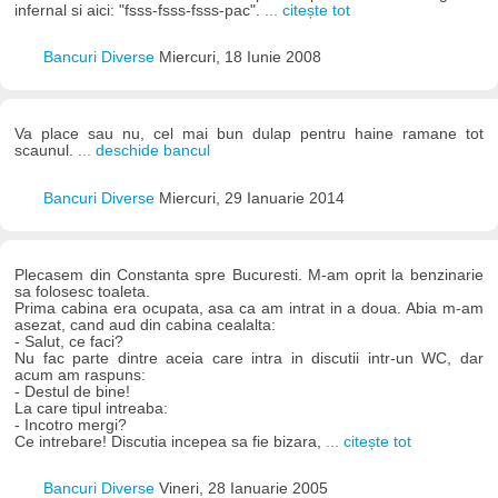
infernal si aici: "fsss-fsss-fsss-pac".
... citește tot
Bancuri Diverse
Miercuri, 18 Iunie 2008
Va place sau nu, cel mai bun dulap pentru haine ramane tot
scaunul.
... deschide bancul
Bancuri Diverse
Miercuri, 29 Ianuarie 2014
Plecasem din Constanta spre Bucuresti. M-am oprit la benzinarie
sa folosesc toaleta.
Prima cabina era ocupata, asa ca am intrat in a doua. Abia m-am
asezat, cand aud din cabina cealalta:
- Salut, ce faci?
Nu fac parte dintre aceia care intra in discutii intr-un WC, dar
acum am raspuns:
- Destul de bine!
La care tipul intreaba:
- Incotro mergi?
Ce intrebare! Discutia incepea sa fie bizara,
... citește tot
Bancuri Diverse
Vineri, 28 Ianuarie 2005