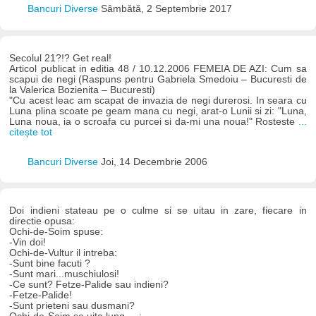
Bancuri Diverse
Sâmbătă, 2 Septembrie 2017
Secolul 21?!? Get real!
Articol publicat in editia 48 / 10.12.2006 FEMEIA DE AZI: Cum sa
scapui de negi (Raspuns pentru Gabriela Smedoiu – Bucuresti de
la Valerica Bozienita – Bucuresti)
"Cu acest leac am scapat de invazia de negi durerosi. In seara cu
Luna plina scoate pe geam mana cu negi, arat-o Lunii si zi: "Luna,
Luna noua, ia o scroafa cu purcei si da-mi una noua!" Rosteste
...
citește tot
Bancuri Diverse
Joi, 14 Decembrie 2006
Doi indieni stateau pe o culme si se uitau in zare, fiecare in
directie opusa:
Ochi-de-Soim spuse:
-Vin doi!
Ochi-de-Vultur il intreba:
-Sunt bine facuti ?
-Sunt mari...muschiulosi!
-Ce sunt? Fetze-Palide sau indieni?
-Fetze-Palide!
-Sunt prieteni sau dusmani?