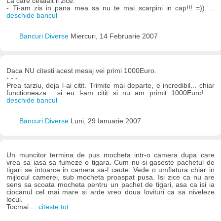
La care celalalt ii zice:
- Ti-am zis in pana mea sa nu te mai scarpini in cap!!! =))
...
deschide bancul
Bancuri Diverse
Miercuri, 14 Februarie 2007
Daca NU citesti acest mesaj vei primi 1000Euro.
- - -
Prea tarziu, deja l-ai citit. Trimite mai departe, e incredibil... chiar
functioneaza... si eu l-am citit si nu am primit 1000Euro!
...
deschide bancul
Bancuri Diverse
Luni, 29 Ianuarie 2007
Un muncitor termina de pus mocheta intr-o camera dupa care
vrea sa iasa sa fumeze o tigara. Cum nu-si gaseste pachetul de
tigari se intoarce in camera sa-l caute. Vede o umflatura chiar in
mijlocul camerei, sub mocheta proaspat pusa. Isi zice ca nu are
sens sa scoata mocheta pentru un pachet de tigari, asa ca isi ia
ciocanul cel mai mare si arde vreo doua lovituri ca sa niveleze
locul.
Tocmai
... citește tot