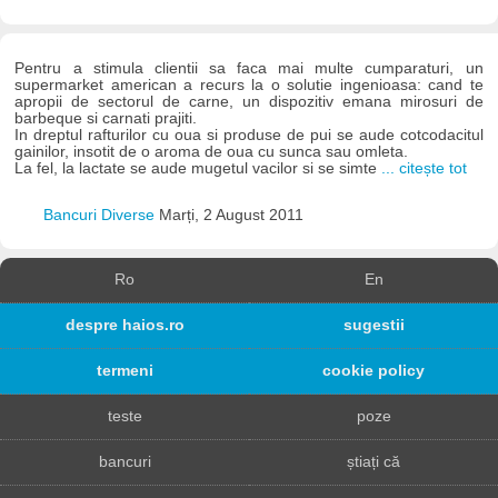
Pentru a stimula clientii sa faca mai multe cumparaturi, un
supermarket american a recurs la o solutie ingenioasa: cand te
apropii de sectorul de carne, un dispozitiv emana mirosuri de
barbeque si carnati prajiti.
In dreptul rafturilor cu oua si produse de pui se aude cotcodacitul
gainilor, insotit de o aroma de oua cu sunca sau omleta.
La fel, la lactate se aude mugetul vacilor si se simte
... citește tot
Bancuri Diverse
Marți, 2 August 2011
Ro
En
despre haios.ro
sugestii
termeni
cookie policy
teste
poze
bancuri
știați că