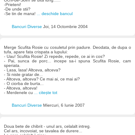
Ochi-de-Soim se uita lung.....:
-Prieteni!
-De unde stii?
-Se tin de mana!
... deschide bancul
Bancuri Diverse
Joi, 14 Octombrie 2004
Merge Scufita Rosie cu cosuletul prin padure. Deodata, de dupa o
tufa, apare fata crispata a lupului:
- Uau! Scufita Rosie! Zi repede, repede, ce ai in cos?
- Pai, sunca de porc... incepe sa-i spuna Scufita Rosie, cam
speriata.
- Lasa, lasa! Altceva, altceva?
- Si niste gratar de...
- Altceva, altceva? Ce mai ai, ce mai ai?
- O ciorba de burta...
- Altceva, altceva!
- Merdenele cu
... citește tot
Bancuri Diverse
Miercuri, 6 Iunie 2007
Doua bete de chibrit - unul ars, celalalt intreg.
Cel ars, incovoiat, se tavalea de durere...