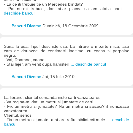
- La ce iti trebuie tie un Mercedes blindat?
- Pai nu-mi trebuie, dar mi-ar placea sa am atatia bani.
...
deschide bancul
Bancuri Diverse
Duminică, 18 Octombrie 2009
Suna la usa. Tipul deschide usa. La intrare o moarte mica, asa
cam de douazeci de centimetri inaltime, cu coasa si parpalac
negru.
- Vai, Doamne, vaaaai!
- Stai lejer, am venit dupa hamster!
... deschide bancul
Bancuri Diverse
Joi, 15 Iulie 2010
La librarie, clientul comanda niste carti vanzatoarei:
- Va rog sa-mi dati un metru si jumatate de carti.
- Fix un metru si jumatate? Nu un metru si saizeci? il ironizeaza
vanzatoarea.
Clientul, serios:
- Fix un metru si jumate, atat are raftul bibliotecii mele.
... deschide
bancul