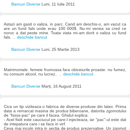
Bancuri Diverse
Luni, 11 Iulie 2011
Astazi am gasit o valiza, in parc. Cand am deschis-o, am vazut ca
are un fund fals unde erau 100 000$. Nu-mi venea sa cred ce
noroc a dat peste mine. Toata viata mi-am dorit o valiza cu fund
fals.
... deschide bancul
Bancuri Diverse
Luni, 25 Martie 2013
Matrimoniale: femeie frumoasa fara obiceiurile proaste: nu fumez,
nu consum alcool, nu lucrez..
... deschide bancul
Bancuri Diverse
Marți, 16 August 2011
Cica un tip viziteaza o fabrica de diverse produse din latex. Prima
data a remarcat masina de produs biberoane, datorita zgomotului
de "fssss-pac" pe care il facea. Ghidul explica:
- Acel fisiit este cauciucul pe care-l injecteaza, iar "pac"-ul este dat
de intepatura care i se face in virf.
Ceva mai incolo intra in sectia de produs prezervative. Un zgomot