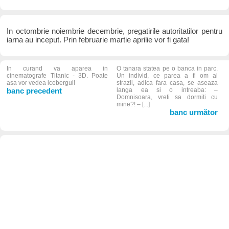
In octombrie noiembrie decembrie, pregatirile autoritatilor pentru
iarna au inceput. Prin februarie martie aprilie vor fi gata!
In curand va aparea in
O tanara statea pe o banca in parc.
cinematografe Titanic - 3D. Poate
Un individ, ce parea a fi om al
asa vor vedea icebergul!
strazii, adica fara casa, se aseaza
banc precedent
langa ea si o intreaba: –
Domnisoara, vreti sa dormiti cu
mine?! – [...]
banc următor