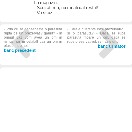
La magazin:
- Scuzati-ma, nu mi-ati dat restul!
- Va scuz!
- Prin ce se deosebeste o parasuta
- Care e diferenta intre prezervativul
rupta de un prezervativ gaurit? - In
si o parasuta? - Daca se rupe
primul caz vom avea un om in
parasuta moare un om, daca se
minus, iar in celalalt caz un om in
rupe prezervativul, se naste unul!
plus printre noi.
banc următor
banc precedent