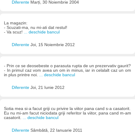
Diferente
Marți, 30 Noiembrie 2004
La magazin:
- Scuzati-ma, nu mi-ati dat restul!
- Va scuz!
... deschide bancul
Diferente
Joi, 15 Noiembrie 2012
- Prin ce se deosebeste o parasuta rupta de un prezervativ gaurit?
- In primul caz vom avea un om in minus, iar in celalalt caz un om
in plus printre noi.
... deschide bancul
Diferente
Joi, 21 Iunie 2012
Sotia mea si-a facut griji cu privire la viitor pana cand s-a casatorit.
Eu nu mi-am facut niciodata griji referitor la viitor, pana cand m-am
casatorit.
... deschide bancul
Diferente
Sâmbătă, 22 Ianuarie 2011