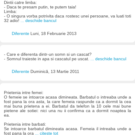
Dintii catre limba:
- Daca te presam putin, te putem taia!
Limba:
- O singura vorba potrivita daca rostesc unei persoane, va luati toti
32 adio!
... deschide bancul
Diferente
Luni, 18 Februarie 2013
- Care e diferenta dintr-un somn si un cascat?
- Somnul traieste in apa si cascatul pe uscat.
... deschide bancul
Diferente
Duminică, 13 Martie 2011
Prietenia intre femei:
O femeie se intoarce acasa dimineata. Barbatul o intreaba unde a
fost pana la ora asta, la care femeia raspunde ca a dormit la cea
mai buna prietena a ei. Barbatul da telefon la 10 cele mai bune
pietene ale sotiei: nici una nu ii confirma ca a dormit noaptea la
ea.
Prietenia intre barbati:
Se intoarce barbatul dimineata acasa. Femeia il intreaba unde a
fost pana la ora
... citește tot