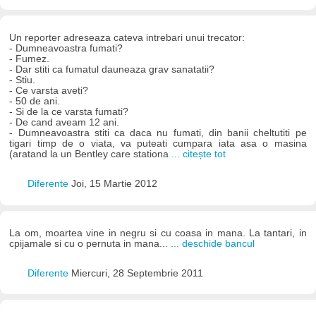
Un reporter adreseaza cateva intrebari unui trecator:
- Dumneavoastra fumati?
- Fumez.
- Dar stiti ca fumatul dauneaza grav sanatatii?
- Stiu.
- Ce varsta aveti?
- 50 de ani.
- Si de la ce varsta fumati?
- De cand aveam 12 ani.
- Dumneavoastra stiti ca daca nu fumati, din banii cheltutiti pe
tigari timp de o viata, va puteati cumpara iata asa o masina
(aratand la un Bentley care stationa
... citește tot
Diferente
Joi, 15 Martie 2012
La om, moartea vine in negru si cu coasa in mana. La tantari, in
cpijamale si cu o pernuta in mana...
... deschide bancul
Diferente
Miercuri, 28 Septembrie 2011