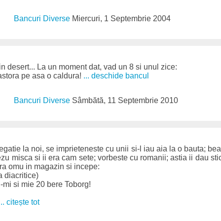
Bancuri Diverse
Miercuri, 1 Septembrie 2004
n desert... La un moment dat, vad un 8 si unul zice:
e astora pe asa o caldura!
... deschide bancul
Bancuri Diverse
Sâmbătă, 11 Septembrie 2010
gatie la noi, se imprieteneste cu unii si-l iau aia la o bauta; be
 misca si ii era cam sete; vorbeste cu romanii; astia ii dau stic
ra omu in magazin si incepe:
a diacritice)
i-mi si mie 20 bere Toborg!
... citește tot