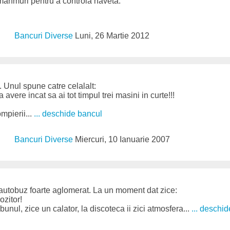
 mahmuri pentru a controla naveta.
Bancuri Diverse
Luni, 26 Martie 2012
 Unul spune catre celalalt:
a avere incat sa ai tot timpul trei masini in curte!!!
mpierii...
... deschide bancul
Bancuri Diverse
Miercuri, 10 Ianuarie 2007
 autobuz foarte aglomerat. La un moment dat zice:
ozitor!
bunul, zice un calator, la discoteca ii zici atmosfera...
... deschi