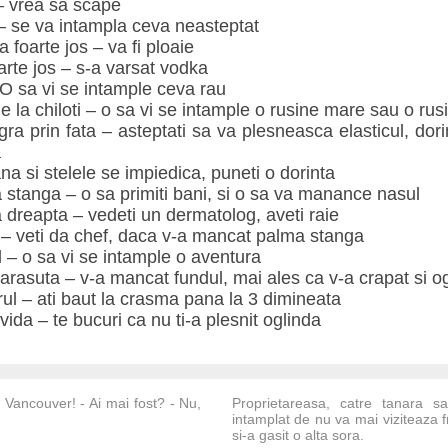
 – vrea sa scape
– se va intampla ceva neasteptat
foarte jos – va fi ploaie
rte jos – s-a varsat vodka
 O sa vi se intample ceva rau
 de la chiloti – o sa vi se intample o rusine mare sau o ru
gra prin fata – asteptati sa va plesneasca elasticul, do
a
na si stelele se impiedica, puneti o dorinta
tanga – o sa primiti bani, si o sa va manance nasul
reapta – vedeti un dermatolog, aveti raie
– veti da chef, daca v-a mancat palma stanga
– o sa vi se intample o aventura
arasuta – v-a mancat fundul, mai ales ca v-a crapat si o
arul – ati baut la crasma pana la 3 dimineata
avida – te bucuri ca nu ti-a plesnit oglinda
 Vancouver! - Ai mai fost? - Nu,
Proprietareasa, catre tanara s
intamplat de nu va mai viziteaza 
si-a gasit o alta sora.