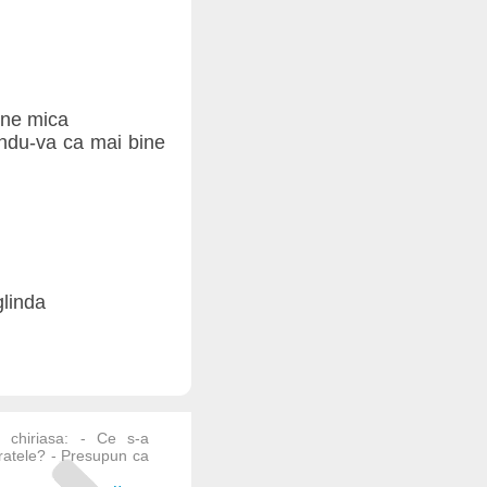
sine mica
rindu-va ca mai bine
glinda
a chiriasa: - Ce s-a
fratele? - Presupun ca