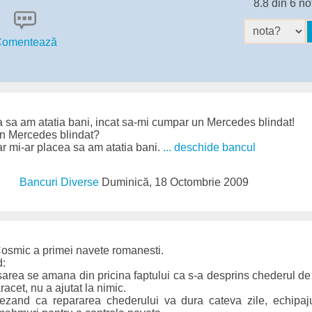
8.8 din 6 no
omentează
a sa am atatia bani, incat sa-mi cumpar un Mercedes blindat!
e un Mercedes blindat?
ar mi-ar placea sa am atatia bani.
... deschide bancul
Bancuri Diverse
Duminică, 18 Octombrie 2009
Cosmic a primei navete romanesti.
d:
sarea se amana din pricina faptului ca s-a desprins chederul de
racet, nu a ajutat la nimic.
rezand ca repararea chederului va dura cateva zile, echipaj