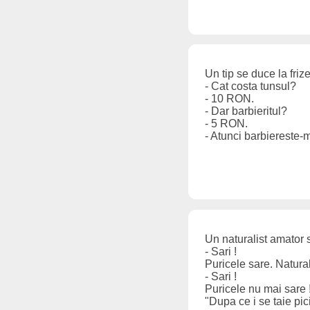
Un tip se duce la frize
- Cat costa tunsul?
- 10 RON.
- Dar barbieritul?
- 5 RON.
- Atunci barbiereste-
Un naturalist amator s
- Sari !
Puricele sare. Naturalis
- Sari !
Puricele nu mai sare !
"Dupa ce i se taie pi