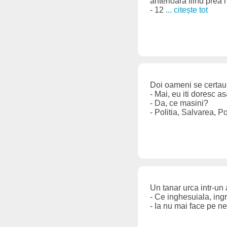
anterioara fiind prea
- 12
... citește tot
Doi oameni se certau.
- Mai, eu iti doresc as
- Da, ce masini?
- Politia, Salvarea, Po
Un tanar urca intr-un
- Ce inghesuiala, ingr
- Ia nu mai face pe ne