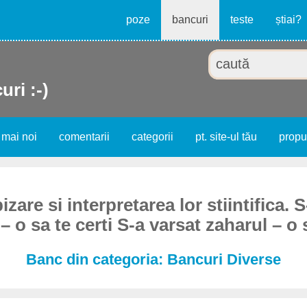
poze
bancuri
teste
știai?
uri :-)
 mai noi
comentarii
categorii
pt. site-ul tău
prop
zare si interpretarea lor stiintifica. S
– o sa te certi S-a varsat zaharul – o s
Banc din categoria: Bancuri Diverse