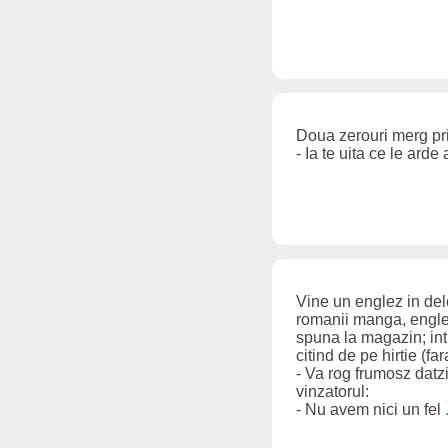
Doua zerouri merg pri
- Ia te uita ce le ard
Vine un englez in dele
romanii manga, englezu
spuna la magazin; int
citind de pe hirtie (far
- Va rog frumosz datz
vinzatorul:
- Nu avem nici un fel