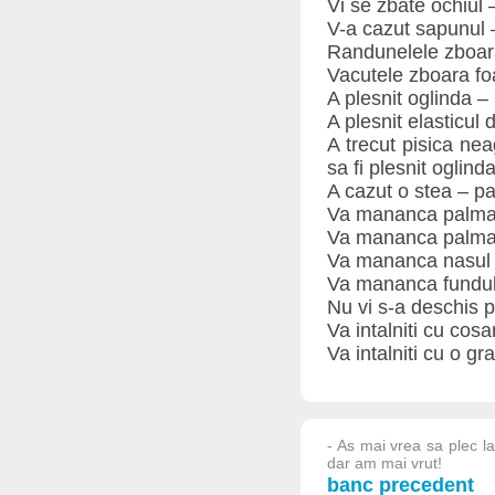
Vi se zbate ochiul
V-a cazut sapunul 
Randunelele zboara 
Vacutele zboara foa
A plesnit oglinda –
A plesnit elasticul
A trecut pisica nea
sa fi plesnit oglind
A cazut o stea – pa
Va mananca palma s
Va mananca palma d
Va mananca nasul 
Va mananca fundul 
Nu vi s-a deschis p
Va intalniti cu cos
Va intalniti cu o gr
- As mai vrea sa plec la
dar am mai vrut!
banc precedent