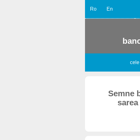
Ro
En
banc
cele
Semne bi
sarea 