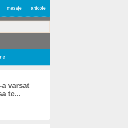
mesaje
articole
une
-a varsat
a te...