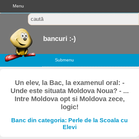
Menu
bancuri :-)
Submenu
Un elev, la Bac, la examenul oral: -
Unde este situata Moldova Noua? - ...
Intre Moldova opt si Moldova zece,
logic!
Banc din categoria: Perle de la Scoala cu
Elevi