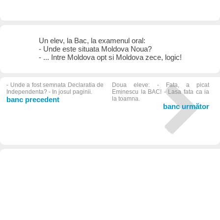
Un elev, la Bac, la examenul oral:
- Unde este situata Moldova Noua?
- ... Intre Moldova opt si Moldova zece, logic!
- Unde a fost semnata Declaratia de
Doua eleve: - Fata, a picat
Independenta? - In josul paginii.
Eminescu la BAC! - Lasa fata ca ia
banc precedent
la toamna.
banc următor