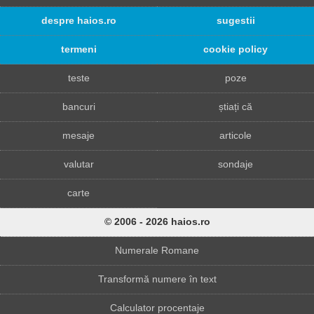
despre haios.ro
sugestii
termeni
cookie policy
teste
poze
bancuri
știați că
mesaje
articole
valutar
sondaje
carte
© 2006 - 2026 haios.ro
Numerale Romane
Transformă numere în text
Calculator procentaje