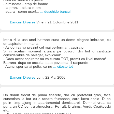
Cura de slabire cu peste:
- dimineata - crap de foame
- la pranz - stiuca n-am
- seara - somn usor!...
... deschide bancul
Bancuri Diverse
Vineri, 21 Octombrie 2011
Intr-o zi la usa unei batrane suna un domn elegant imbracat, cu
un aspirator im mana:
- As dori sa va prezint cel mai performant aspirator....
Si in acelasi moment arunca pe covorul din hol o cantitate
considerabila de balegar, explicand:
- Daca acest aspirator nu va curata TOT, promit ca il voi manca!
Batrana, dupa ce asculta toata povestea, ii raspunde:
- Atunci sper sa ai pofta, ca nu
... citește tot
Bancuri Diverse
Luni, 22 Mai 2006
Un domn trecut de prima tinerete, dar cu portofelul gras, face
cunostinta la bar cu o tanara frumoasa, care lucra acolo. Dupa
putin timp ajung in apartamentul domisoarei. Domnul vrea sa
puna un CD pentru atmosfera. Pe raft: Brahms, Verdi, Ceaikovski
etc.