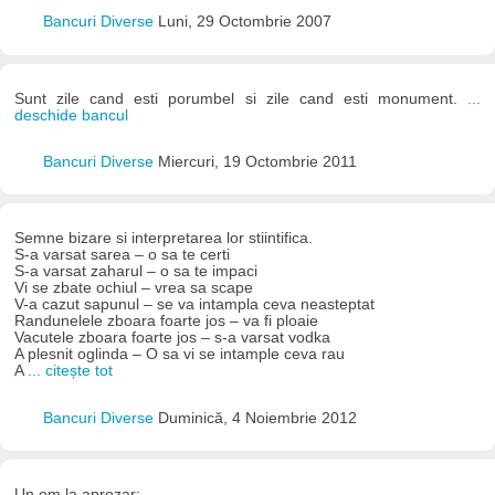
Bancuri Diverse
Luni, 29 Octombrie 2007
Sunt zile cand esti porumbel si zile cand esti monument.
...
deschide bancul
Bancuri Diverse
Miercuri, 19 Octombrie 2011
Semne bizare si interpretarea lor stiintifica.
S-a varsat sarea – o sa te certi
S-a varsat zaharul – o sa te impaci
Vi se zbate ochiul – vrea sa scape
V-a cazut sapunul – se va intampla ceva neasteptat
Randunelele zboara foarte jos – va fi ploaie
Vacutele zboara foarte jos – s-a varsat vodka
A plesnit oglinda – O sa vi se intample ceva rau
A
... citește tot
Bancuri Diverse
Duminică, 4 Noiembrie 2012
Un om la aprozar: