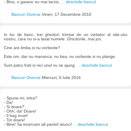
- Bine, o gasesc eu mai tarziu.
... deschide bancul
Bancuri Diverse
Vineri, 17 Decembrie 2010
In loc de banc, trei ghicitori trimise de un vizitator al site-ului
nostru, care nu si-a lasat numele. Ghicitorile, mai jos.
Cine are limba si nu vorbeste?
Este om, dar nu mananca, nu bea, nu vorbeste si nu plange.
Sunt patru frati si nici unul nu se ajung.
... deschide bancul
Bancuri Diverse
Miercuri, 6 Iulie 2016
- Spune-mi, intra?
- Da!
- Si doare?
- Ohh, da! Doare!
- Il bag incet!
- Tot doare!
- Bine! Sa incercam alt pantof atunci!
... deschide bancul