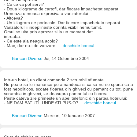
- Cu ce va pot servi?
- Doua kilograme de cartofi, dar fiecare impachetat separat.
Urmeaza o moaca expresiva a vanzatorului.
- Altceva?
- Un kilogram de portocale. Dar fiecare impachetata separat.
Vanzatorul ii indeplineste dorinta vizibil nemultumit.
Omul se uita prin aprozar si la un moment dat
intreaba:
- Ce este aia neagra acolo?
- Mac, dar nu-i de vanzare.
... deschide bancul
Bancuri Diverse
Joi, 14 Octombrie 2004
Intr-un hotel, un client comanda 2 scrumbii afumate.
Nu poate sa le manance pe amandoua si ca sa nu se spuna ca a
fost nepoliticos, scoate floarea din ghiveci cu pamant cu tot, pune
scrumbia in ghiveci, iar deasupra pamantul cu floarea.
Peste cateva zile primeste un apel telefonic din partea hotelului:
- NE DAM BATUTI. UNDE ATI PUS-O?
... deschide bancul
Bancuri Diverse
Miercuri, 10 Ianuarie 2007