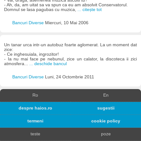
- Vai, draga, asemenea muzica asculti tu?
- Ah, da, am uitat sa va spun ca eu am absolvit Conservatorul.
Domnul se lasa pagubas cu muzica,
... citește tot
Bancuri Diverse
Miercuri, 10 Mai 2006
Un tanar urca intr-un autobuz foarte aglomerat. La un moment dat
zice:
- Ce inghesuiala, ingrozitor!
- Ia nu mai face pe nebunul, zice un calator, la discoteca ii zici
atmosfera...
... deschide bancul
Bancuri Diverse
Luni, 24 Octombrie 2011
Ro
En
despre haios.ro
sugestii
termeni
cookie policy
teste
poze