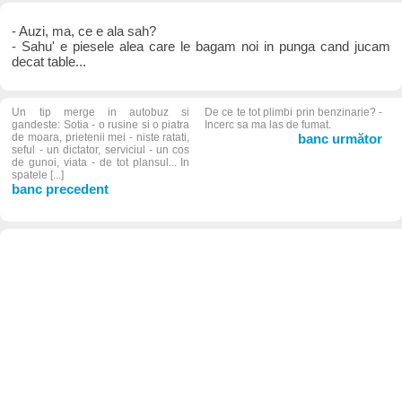
- Auzi, ma, ce e ala sah?
- Sahu' e piesele alea care le bagam noi in punga cand jucam
decat table...
Un tip merge in autobuz si
De ce te tot plimbi prin benzinarie? -
gandeste: Sotia - o rusine si o piatra
Incerc sa ma las de fumat.
de moara, prietenii mei - niste ratati,
banc următor
seful - un dictator, serviciul - un cos
de gunoi, viata - de tot plansul... In
spatele [...]
banc precedent