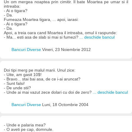
Un om mergea noaptea prin cimitir. Il bate Moartea pe umar si il
intreaba:
- Ai o tigara?
- Da.
Fumeaza Moartea tigara, ... apoi, iarasi:
- Ai o tigara?
- Da.
Apoi, a treia oara cand Moartea il intreaba, omul ii raspunde:
- Ma... esti asa de slab si mai si fumezi?
... deschide bancul
Bancuri Diverse
Vineri, 23 Noiembrie 2012
Doi tipi merg pe malul marii. Unul zice:
- Uite, am gasit 10$!
- Bravo... stai bai asa, de ce i-ai aruncat?
- Sunt falsi!
- De unde stii?
- Unde ai mai vazut zece dolari cu doi de zero?
... deschide bancul
Bancuri Diverse
Luni, 18 Octombrie 2004
- Unde e palaria mea?
- O aveti pe cap, domnule.