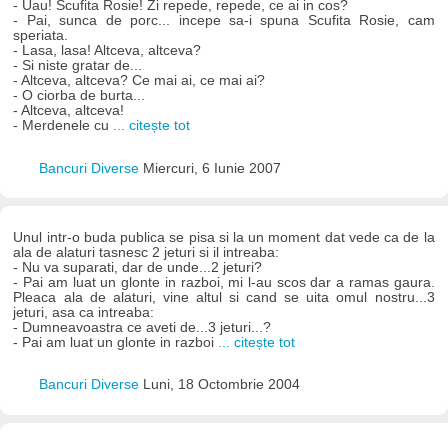
- Uau! Scufita Rosie! Zi repede, repede, ce ai in cos?
- Pai, sunca de porc... incepe sa-i spuna Scufita Rosie, cam
speriata.
- Lasa, lasa! Altceva, altceva?
- Si niste gratar de...
- Altceva, altceva? Ce mai ai, ce mai ai?
- O ciorba de burta...
- Altceva, altceva!
- Merdenele cu
... citește tot
Bancuri Diverse
Miercuri, 6 Iunie 2007
Unul intr-o buda publica se pisa si la un moment dat vede ca de la
ala de alaturi tasnesc 2 jeturi si il intreaba:
- Nu va suparati, dar de unde...2 jeturi?
- Pai am luat un glonte in razboi, mi l-au scos dar a ramas gaura.
Pleaca ala de alaturi, vine altul si cand se uita omul nostru...3
jeturi, asa ca intreaba:
- Dumneavoastra ce aveti de...3 jeturi...?
- Pai am luat un glonte in razboi
... citește tot
Bancuri Diverse
Luni, 18 Octombrie 2004