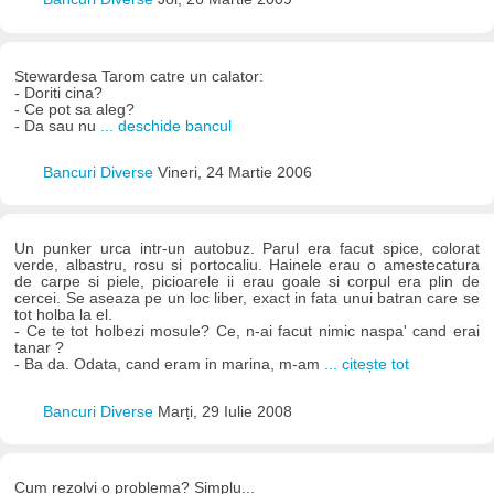
Stewardesa Tarom catre un calator:
- Doriti cina?
- Ce pot sa aleg?
- Da sau nu
... deschide bancul
Bancuri Diverse
Vineri, 24 Martie 2006
Un punker urca intr-un autobuz. Parul era facut spice, colorat
verde, albastru, rosu si portocaliu. Hainele erau o amestecatura
de carpe si piele, picioarele ii erau goale si corpul era plin de
cercei. Se aseaza pe un loc liber, exact in fata unui batran care se
tot holba la el.
- Ce te tot holbezi mosule? Ce, n-ai facut nimic naspa' cand erai
tanar ?
- Ba da. Odata, cand eram in marina, m-am
... citește tot
Bancuri Diverse
Marți, 29 Iulie 2008
Cum rezolvi o problema? Simplu...