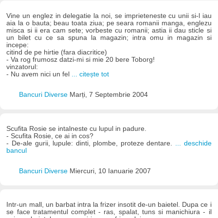
Vine un englez in delegatie la noi, se imprieteneste cu unii si-l iau
aia la o bauta; beau toata ziua; pe seara romanii manga, englezu
misca si ii era cam sete; vorbeste cu romanii; astia ii dau sticle si
un bilet cu ce sa spuna la magazin; intra omu in magazin si
incepe:
citind de pe hirtie (fara diacritice)
- Va rog frumosz datzi-mi si mie 20 bere Toborg!
vinzatorul:
- Nu avem nici un fel
... citește tot
Bancuri Diverse
Marți, 7 Septembrie 2004
Scufita Rosie se intalneste cu lupul in padure.
- Scufita Rosie, ce ai in cos?
- De-ale gurii, lupule: dinti, plombe, proteze dentare.
... deschide
bancul
Bancuri Diverse
Miercuri, 10 Ianuarie 2007
Intr-un mall, un barbat intra la frizer insotit de-un baietel. Dupa ce i
se face tratamentul complet - ras, spalat, tuns si manichiura - il