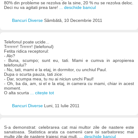
80% din probleme se rezolva de la sine, 20 % nu se rezolva deloc.
Deci nu va agitati prea tare!
... deschide bancul
Bancuri Diverse
Sâmbătă, 10 Decembrie 2011
Telefonul poate ucide...
Trrrrrrr! Trrrrrr! (telefonul)
Fetita ridica receptorul:
- Alo?
- Buna, scumpo; sunt eu, tati. Mami e cumva in apropierea
telefonului?
- Nu, tati, mami e la etaj, in dormitor, cu unchiul Paul.
Dupa o scurta pauza, tati zice:
- Dar, scumpa mea, tu nu ai niciun unchi Paul!
- Oh, ba da, am, si el e la etaj, in camera cu mami, chiar in acest
moment.
O alta scurta
... citește tot
Bancuri Diverse
Luni, 11 Iulie 2011
S-a demonstrat: celebrarea cat mai multor zile de nastere este
sanatoasa. Statistica arata ca oamenii care isi sarbatoresc mai
multe zile de nastere traiesc mai mult.
... deschide bancul