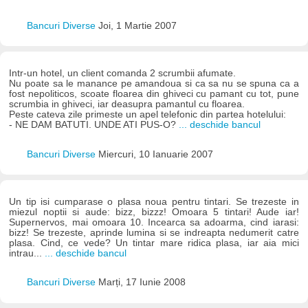
Bancuri Diverse
Joi, 1 Martie 2007
Intr-un hotel, un client comanda 2 scrumbii afumate.
Nu poate sa le manance pe amandoua si ca sa nu se spuna ca a
fost nepoliticos, scoate floarea din ghiveci cu pamant cu tot, pune
scrumbia in ghiveci, iar deasupra pamantul cu floarea.
Peste cateva zile primeste un apel telefonic din partea hotelului:
- NE DAM BATUTI. UNDE ATI PUS-O?
... deschide bancul
Bancuri Diverse
Miercuri, 10 Ianuarie 2007
Un tip isi cumparase o plasa noua pentru tintari. Se trezeste in
miezul noptii si aude: bizz, bizzz! Omoara 5 tintari! Aude iar!
Supernervos, mai omoara 10. Incearca sa adoarma, cind iarasi:
bizz! Se trezeste, aprinde lumina si se indreapta nedumerit catre
plasa. Cind, ce vede? Un tintar mare ridica plasa, iar aia mici
intrau...
... deschide bancul
Bancuri Diverse
Marți, 17 Iunie 2008