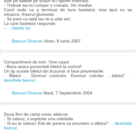
suie pe baietel pe scaun si-i spune frizerului:
- Trebuie sa-mi cumpar o cravata. Vin imediat.
Cand vede ca a terminat de tuns baietelul, insa tipul nu se
intoarce, frizerul glumeste:
- Se pare ca tatal tau te-a uitat aici.
La care baietelul raspunde:
-
... citește tot
Bancuri Diverse
Vineri, 8 Iunie 2007
Compartiment de tren. Vine nasul:
- Buna seara prezentati biletul la control!
Un tip scoate biletul din buzunar si face prezentarile:
- Biletul ... Domnul controlor. Domnul cotrolor ....biletul"
...
deschide bancul
Bancuri Diverse
Marți, 7 Septembrie 2004
Doua flori de camp cresc alaturat.
- Te iubesc, ii sopteste una celeilalte.
- Si eu te iubesc! Esti de parere sa anuntam o albina?
... deschide
bancul