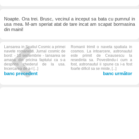
Noapte. Ora trei. Brusc, vecinul a inceput sa bata cu pumnul in
usa mea. M-am speriat atat de tare incat am scapat bormasina
din maini!
Lansarea in Spatiul Cosmic a primei
Romanii trimit o naveta spatiala in
navete romanesti. Jurnal cosmic de
cosmos. La intoarcere, astronautul
bord: - 10 septembrie - lansarea se
este primit de Ceausescu la
amana din pricina faptului ca s-a
resedinta sa. Povestindu-i cum a
desprins chederul de la usa.
fost, astronautul ii spune ca i-a fost
Incercarea de a-l [...]
foarte dificil sa se miste, [...]
banc precedent
banc următor