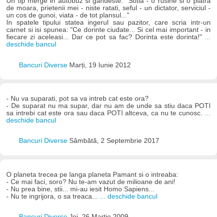
Un tip merge in autobuz si gandeste: "Sotia - o rusine si o piatra
de moara, prietenii mei - niste ratati, seful - un dictator, serviciul -
un cos de gunoi, viata - de tot plansul..."
In spatele tipului statea ingerul sau pazitor, care scria intr-un
carnet si isi spunea: "Ce dorinte ciudate... Si cel mai important - in
fiecare zi aceleasi... Dar ce pot sa fac? Dorinta este dorinta!"
...
deschide bancul
Bancuri Diverse
Marți, 19 Iunie 2012
- Nu va suparati, pot sa va intreb cat este ora?
- De suparat nu ma supar, dar nu am de unde sa stiu daca POTI
sa intrebi cat este ora sau daca POTI altceva, ca nu te cunosc.
...
deschide bancul
Bancuri Diverse
Sâmbătă, 2 Septembrie 2017
O planeta trecea pe langa planeta Pamant si o intreaba:
- Ce mai faci, soro? Nu te-am vazut de milioane de ani!
- Nu prea bine, stii... mi-au iesit Homo Sapiens...
- Nu te ingrijora, o sa treaca...
... deschide bancul
Bancuri Diverse
Joi, 26 Martie 2009