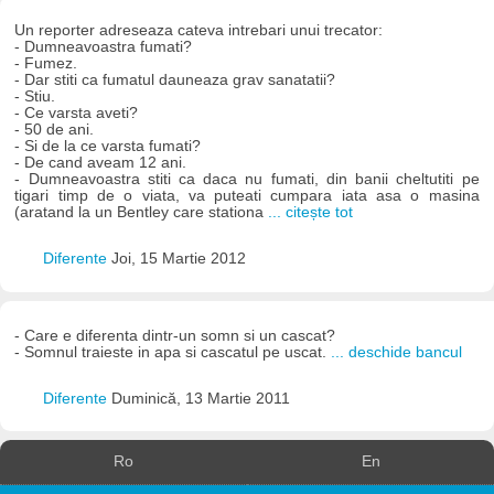
Un reporter adreseaza cateva intrebari unui trecator:
- Dumneavoastra fumati?
- Fumez.
- Dar stiti ca fumatul dauneaza grav sanatatii?
- Stiu.
- Ce varsta aveti?
- 50 de ani.
- Si de la ce varsta fumati?
- De cand aveam 12 ani.
- Dumneavoastra stiti ca daca nu fumati, din banii cheltutiti pe
tigari timp de o viata, va puteati cumpara iata asa o masina
(aratand la un Bentley care stationa
... citește tot
Diferente
Joi, 15 Martie 2012
- Care e diferenta dintr-un somn si un cascat?
- Somnul traieste in apa si cascatul pe uscat.
... deschide bancul
Diferente
Duminică, 13 Martie 2011
Ro
En