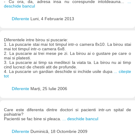
- Cu ora, da, adresa insa nu corespunde intotdeauna...
...
deschide bancul
Diferente
Luni, 4 Februarie 2013
Diferentele intre birou si puscarie:
1. La puscarie stai mai tot timpul intr-o camera 8x10. La birou stai
mai tot timpul intr-o camera 6x8.
2. La puscarie ai trei mese pe zi. La birou ai o gustare pe care o
mai si platesti.
3. La puscarie ai timp sa meditezi la viata ta. La birou nu ai timp
cind lucrezi de chestii atit de profunde.
4. La puscarie un gardian deschide si inchide usile dupa
... citește
tot
Diferente
Marți, 25 Iulie 2006
Care este diferenta dintre doctori si pacienti intr-un spital de
psihiatrie?
Pacientii se fac bine si pleaca.
... deschide bancul
Diferente
Duminică, 18 Octombrie 2009