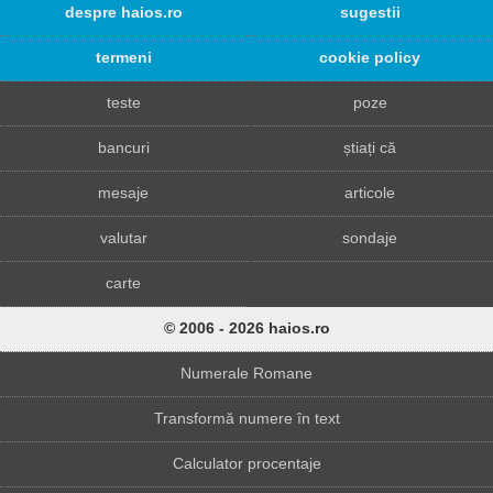
despre haios.ro
sugestii
termeni
cookie policy
teste
poze
bancuri
știați că
mesaje
articole
valutar
sondaje
carte
© 2006 - 2026 haios.ro
Numerale Romane
Transformă numere în text
Calculator procentaje