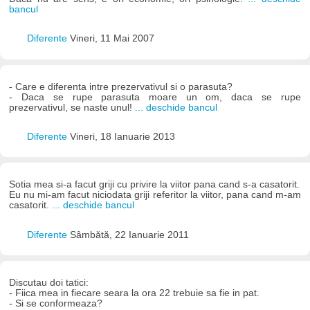
bancul
Diferente
Vineri, 11 Mai 2007
- Care e diferenta intre prezervativul si o parasuta?
- Daca se rupe parasuta moare un om, daca se rupe
prezervativul, se naste unul!
... deschide bancul
Diferente
Vineri, 18 Ianuarie 2013
Sotia mea si-a facut griji cu privire la viitor pana cand s-a casatorit.
Eu nu mi-am facut niciodata griji referitor la viitor, pana cand m-am
casatorit.
... deschide bancul
Diferente
Sâmbătă, 22 Ianuarie 2011
Discutau doi tatici:
- Fiica mea in fiecare seara la ora 22 trebuie sa fie in pat.
- Si se conformeaza?