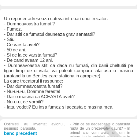
Un reporter adreseaza cateva intrebari unui trecator:
- Dumneavoastra fumati?
- Fumez.
- Dar stiti ca fumatul dauneaza grav sanatatii?
- Stiu.
- Ce varsta aveti?
- 50 de ani.
- Si de la ce varsta fumati?
- De cand aveam 12 ani.
- Dumneavoastra stiti ca daca nu fumati, din banii cheltutiti pe
tigari timp de o viata, va puteati cumpara iata asa o masina
(aratand la un Bentley care stationa in apropiere).
La care trecatorul ii raspunde:
- Dar dumneavoastra fumati?
- Nu-u-u-u, Doamne fereste!
- Dar o masina ca ACEASTA aveti?
- Nu-u-u, ce vorbiti?
- Iata, vedeti? Eu insa fumez si aceasta e masina mea.
Optimistii au inventat avionul,
- Prin ce se deosebeste o parasuta
pesimistii parasuta.
rupta de un prezervativ gaurit? - In
banc precedent
primul caz vom avea un om in