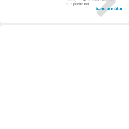
minus, iar in celalalt caz un om in
plus printre noi.
banc următor