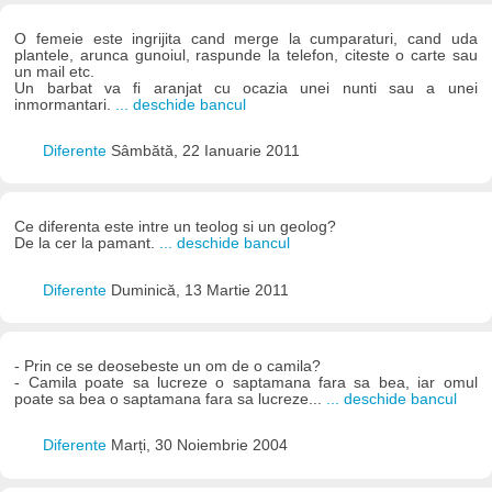
O femeie este ingrijita cand merge la cumparaturi, cand uda
plantele, arunca gunoiul, raspunde la telefon, citeste o carte sau
un mail etc.
Un barbat va fi aranjat cu ocazia unei nunti sau a unei
inmormantari.
... deschide bancul
Diferente
Sâmbătă, 22 Ianuarie 2011
Ce diferenta este intre un teolog si un geolog?
De la cer la pamant.
... deschide bancul
Diferente
Duminică, 13 Martie 2011
- Prin ce se deosebeste un om de o camila?
- Camila poate sa lucreze o saptamana fara sa bea, iar omul
poate sa bea o saptamana fara sa lucreze...
... deschide bancul
Diferente
Marți, 30 Noiembrie 2004