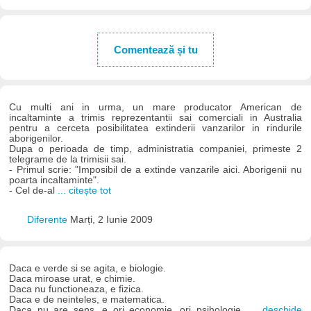
Comentează și tu
Cu multi ani in urma, un mare producator American de
incaltaminte a trimis reprezentantii sai comerciali in Australia
pentru a cerceta posibilitatea extinderii vanzarilor in rindurile
aborigenilor.
Dupa o perioada de timp, administratia companiei, primeste 2
telegrame de la trimisii sai.
- Primul scrie: "Imposibil de a extinde vanzarile aici. Aborigenii nu
poarta incaltaminte".
- Cel de-al
... citește tot
Diferente
Marți, 2 Iunie 2009
Daca e verde si se agita, e biologie.
Daca miroase urat, e chimie.
Daca nu functioneaza, e fizica.
Daca e de neinteles, e matematica.
Daca nu are sens, e ori economie, ori psihologie.
... deschide