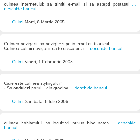
culmea internetului: sa trimiti e-mail si sa astepti postasul
...
deschide bancul
Culmi
Marți, 8 Martie 2005
Culmea navigarii: sa navighezi pe internet cu titanicul
Culmea culmii navigarii: sa te si scufunzi
... deschide bancul
Culmi
Vineri, 1 Februarie 2008
Care este culmea stylingului?
- Sa ondulezi parul... din gradina
... deschide bancul
Culmi
Sâmbătă, 8 Iulie 2006
culmea habitatului: sa locuiesti intr-un bloc notes
... deschide
bancul