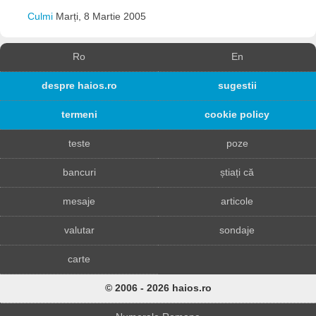
Culmi
Marți, 8 Martie 2005
Ro
En
despre haios.ro
sugestii
termeni
cookie policy
teste
poze
bancuri
știați că
mesaje
articole
valutar
sondaje
carte
© 2006 - 2026 haios.ro