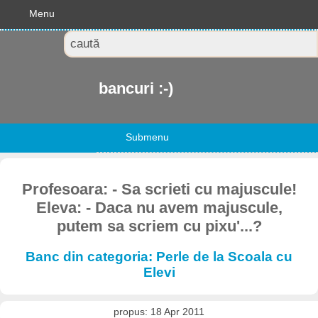
Menu
bancuri :-)
Submenu
Profesoara: - Sa scrieti cu majuscule!
Eleva: - Daca nu avem majuscule,
putem sa scriem cu pixu'...?
Banc din categoria: Perle de la Scoala cu
Elevi
propus: 18 Apr 2011