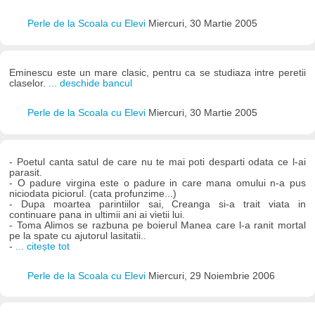
Perle de la Scoala cu Elevi
Miercuri, 30 Martie 2005
Eminescu este un mare clasic, pentru ca se studiaza intre peretii
claselor.
... deschide bancul
Perle de la Scoala cu Elevi
Miercuri, 30 Martie 2005
- Poetul canta satul de care nu te mai poti desparti odata ce l-ai
parasit.
- O padure virgina este o padure in care mana omului n-a pus
niciodata piciorul. (cata profunzime...)
- Dupa moartea parintiilor sai, Creanga si-a trait viata in
continuare pana in ultimii ani ai vietii lui.
- Toma Alimos se razbuna pe boierul Manea care l-a ranit mortal
pe la spate cu ajutorul lasitatii..
-
... citește tot
Perle de la Scoala cu Elevi
Miercuri, 29 Noiembrie 2006