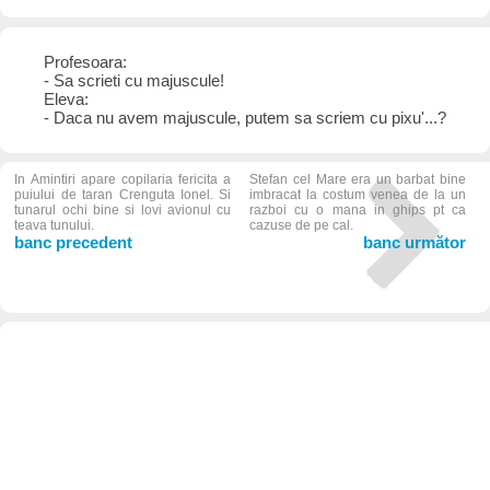
Profesoara:
- Sa scrieti cu majuscule!
Eleva:
- Daca nu avem majuscule, putem sa scriem cu pixu'...?
In Amintiri apare copilaria fericita a
Stefan cel Mare era un barbat bine
puiului de taran Crenguta Ionel. Si
imbracat la costum venea de la un
tunarul ochi bine si lovi avionul cu
razboi cu o mana in ghips pt ca
teava tunului.
cazuse de pe cal.
banc precedent
banc următor