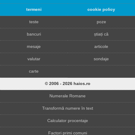
termeni
cookie policy
teste
poze
bancuri
știați că
mesaje
articole
valutar
sondaje
carte
© 2006 - 2026 haios.ro
Numerale Romane
Transformă numere în text
Calculator procentaje
Factori primi comuni