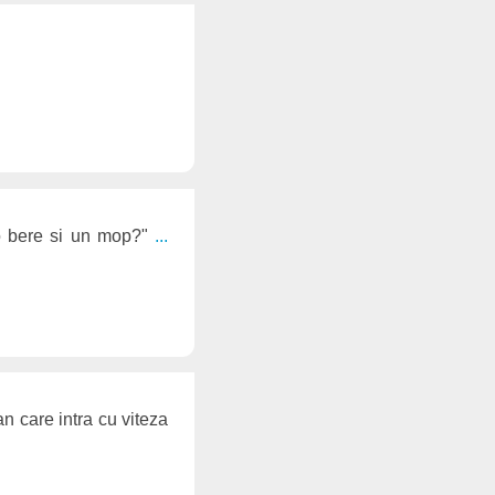
, o bere si un mop?"
...
an care intra cu viteza