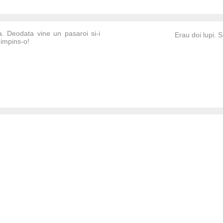
. Deodata vine un pasaroi si-i
Erau doi lupi. Si
 impins-o!