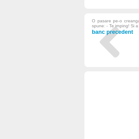
O pasare pe-o creanga
spune: - Te imping! Si a
banc precedent