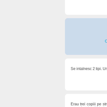
C
Se intalnesc 2 tipi. U
Erau trei copiii pe s