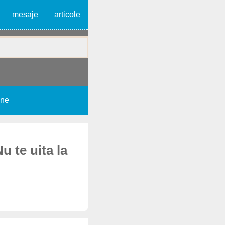
mesaje
articole
une
u te uita la