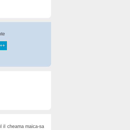
ote
tul il cheama maica-sa