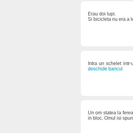
Erau doi lupi.
Si bicicleta nu era a l
Intra un schelet intr
deschide bancul
Un om statea la fereas
in bloc. Omul isi spune