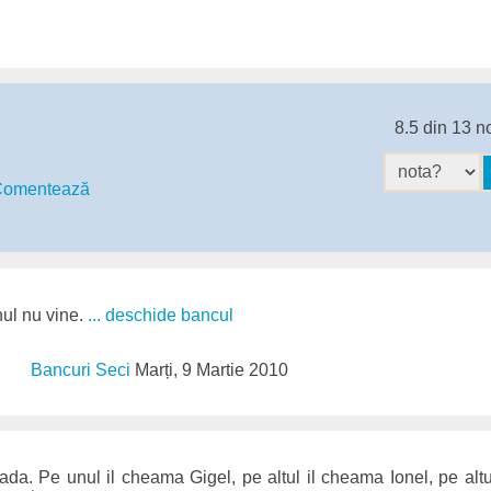
8.5 din 13 n
omentează
nul nu vine.
... deschide bancul
Bancuri Seci
Marți, 9 Martie 2010
trada. Pe unul il cheama Gigel, pe altul il cheama Ionel, pe al