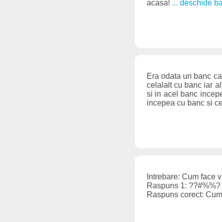
acasa!
... deschide b
Era odata un banc car
celalalt cu banc iar 
si in acel banc incep
incepea cu banc si ce
Intrebare: Cum face 
Raspuns 1: ??#%%?
Raspuns corect: Cum