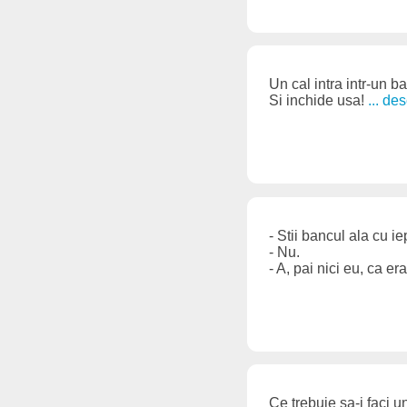
Un cal intra intr-un bar
Si inchide usa!
... de
- Stii bancul ala cu i
- Nu.
- A, pai nici eu, ca e
Ce trebuie sa-i faci 