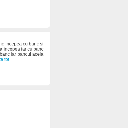
anc incepea cu banc si
la incepea iar cu banc
 banc iar bancul acela
te tot