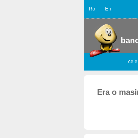
Ro
En
banc
cele
Era o masin