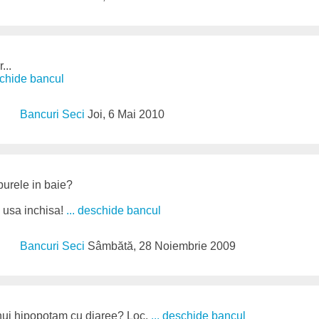
...
schide bancul
Bancuri Seci
Joi, 6 Mai 2010
epurele in baie?
ra usa inchisa!
... deschide bancul
Bancuri Seci
Sâmbătă, 28 Noiembrie 2009
unui hipopotam cu diaree? Loc.
... deschide bancul