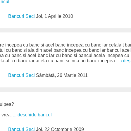
ancul
Bancuri Seci
Joi, 1 Aprilie 2010
e incepea cu banc si acel banc incepea cu banc iar celalalt b
altul cu banc si ala din acel banc incepea cu banc iar bancul ace
ea cu banc si acel banc iar cu banc si bancul acela incepea cu
lalalt cu banc iar acela cu banc si inca un banc incepea
... citeș
Bancuri Seci
Sâmbătă, 26 Martie 2011
vulpea?
 vrea.
... deschide bancul
Bancuri Seci
Joi, 22 Octombrie 2009