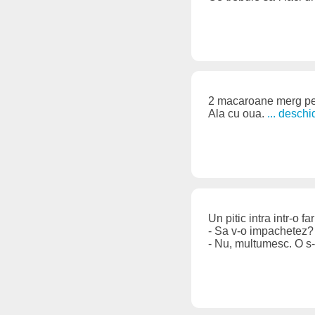
2 macaroane merg pe 
Ala cu oua.
... desch
Un pitic intra intr-o f
- Sa v-o impachetez?
- Nu, multumesc. O s-