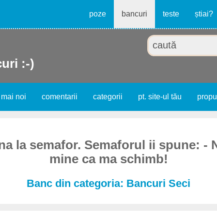
poze
bancuri
teste
știai?
uri :-)
 mai noi
comentarii
categorii
pt. site-ul tău
prop
a la semafor. Semaforul ii spune: - N
mine ca ma schimb!
Banc din categoria: Bancuri Seci