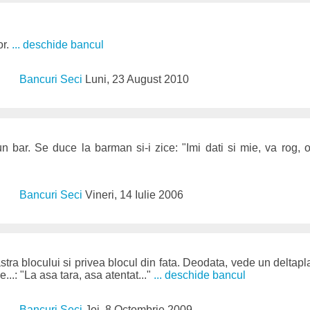
or.
... deschide bancul
Bancuri Seci
Luni, 23 August 2010
-un bar. Se duce la barman si-i zice: "Imi dati si mie, va rog
Bancuri Seci
Vineri, 14 Iulie 2006
tra blocului si privea blocul din fata. Deodata, vede un deltapl
...: "La asa tara, asa atentat..."
... deschide bancul
Bancuri Seci
Joi, 8 Octombrie 2009