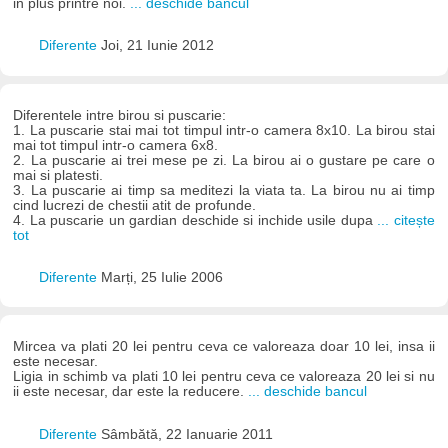
in plus printre noi.
... deschide bancul
Diferente
Joi, 21 Iunie 2012
Diferentele intre birou si puscarie:
1. La puscarie stai mai tot timpul intr-o camera 8x10. La birou stai
mai tot timpul intr-o camera 6x8.
2. La puscarie ai trei mese pe zi. La birou ai o gustare pe care o
mai si platesti.
3. La puscarie ai timp sa meditezi la viata ta. La birou nu ai timp
cind lucrezi de chestii atit de profunde.
4. La puscarie un gardian deschide si inchide usile dupa
... citește
tot
Diferente
Marți, 25 Iulie 2006
Mircea va plati 20 lei pentru ceva ce valoreaza doar 10 lei, insa ii
este necesar.
Ligia in schimb va plati 10 lei pentru ceva ce valoreaza 20 lei si nu
ii este necesar, dar este la reducere.
... deschide bancul
Diferente
Sâmbătă, 22 Ianuarie 2011