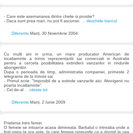
- Care este asemanarea dintre chelie si prostie?
- Daca sunt prea mari, nu pot fi ascunse.
... deschide bancul
Diferente
Marți, 30 Noiembrie 2004
Cu multi ani in urma, un mare producator American de
incaltaminte a trimis reprezentantii sai comerciali in Australia
pentru a cerceta posibilitatea extinderii vanzarilor in rindurile
aborigenilor.
Dupa o perioada de timp, administratia companiei, primeste 2
telegrame de la trimisii sai.
- Primul scrie: "Imposibil de a extinde vanzarile aici. Aborigenii nu
poarta incaltaminte".
- Cel de-al
... citește tot
Diferente
Marți, 2 Iunie 2009
Prietenia intre femei:
O femeie se intoarce acasa dimineata. Barbatul o intreaba unde a
fost pana la ora asta, la care femeia raspunde ca a dormit la cea