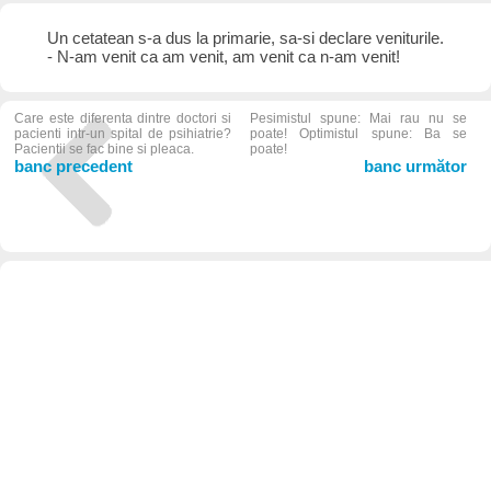
Un cetatean s-a dus la primarie, sa-si declare veniturile.
- N-am venit ca am venit, am venit ca n-am venit!
Care este diferenta dintre doctori si
Pesimistul spune: Mai rau nu se
pacienti intr-un spital de psihiatrie?
poate! Optimistul spune: Ba se
Pacientii se fac bine si pleaca.
poate!
banc precedent
banc următor