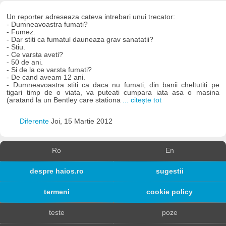
Un reporter adreseaza cateva intrebari unui trecator:
- Dumneavoastra fumati?
- Fumez.
- Dar stiti ca fumatul dauneaza grav sanatatii?
- Stiu.
- Ce varsta aveti?
- 50 de ani.
- Si de la ce varsta fumati?
- De cand aveam 12 ani.
- Dumneavoastra stiti ca daca nu fumati, din banii cheltutiti pe
tigari timp de o viata, va puteati cumpara iata asa o masina
(aratand la un Bentley care stationa
... citește tot
Diferente
Joi, 15 Martie 2012
Ro
En
despre haios.ro
sugestii
termeni
cookie policy
teste
poze