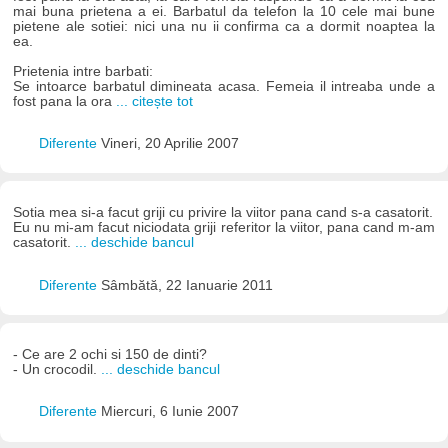
mai buna prietena a ei. Barbatul da telefon la 10 cele mai bune
pietene ale sotiei: nici una nu ii confirma ca a dormit noaptea la
ea.
Prietenia intre barbati:
Se intoarce barbatul dimineata acasa. Femeia il intreaba unde a
fost pana la ora
... citește tot
Diferente
Vineri, 20 Aprilie 2007
Sotia mea si-a facut griji cu privire la viitor pana cand s-a casatorit.
Eu nu mi-am facut niciodata griji referitor la viitor, pana cand m-am
casatorit.
... deschide bancul
Diferente
Sâmbătă, 22 Ianuarie 2011
- Ce are 2 ochi si 150 de dinti?
- Un crocodil.
... deschide bancul
Diferente
Miercuri, 6 Iunie 2007