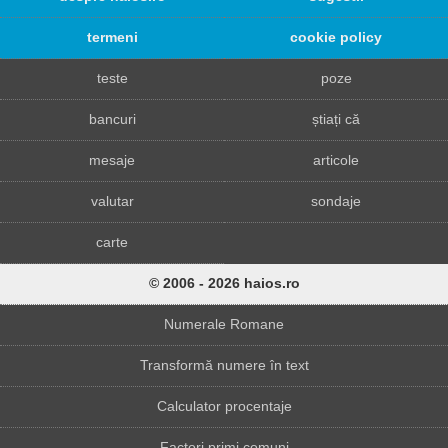
termeni
cookie policy
teste
poze
bancuri
știați că
mesaje
articole
valutar
sondaje
carte
© 2006 - 2026 haios.ro
Numerale Romane
Transformă numere în text
Calculator procentaje
Factori primi comuni