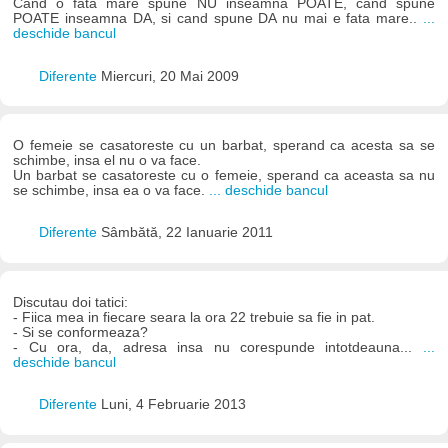
Cand o fata mare spune NU inseamna POATE, cand spune
POATE inseamna DA, si cand spune DA nu mai e fata mare..
...
deschide bancul
Diferente
Miercuri, 20 Mai 2009
O femeie se casatoreste cu un barbat, sperand ca acesta sa se
schimbe, insa el nu o va face.
Un barbat se casatoreste cu o femeie, sperand ca aceasta sa nu
se schimbe, insa ea o va face.
... deschide bancul
Diferente
Sâmbătă, 22 Ianuarie 2011
Discutau doi tatici:
- Fiica mea in fiecare seara la ora 22 trebuie sa fie in pat.
- Si se conformeaza?
- Cu ora, da, adresa insa nu corespunde intotdeauna...
...
deschide bancul
Diferente
Luni, 4 Februarie 2013