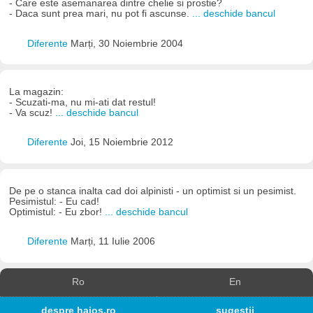
- Care este asemanarea dintre chelie si prostie?
- Daca sunt prea mari, nu pot fi ascunse.
... deschide bancul
Diferente
Marți, 30 Noiembrie 2004
La magazin:
- Scuzati-ma, nu mi-ati dat restul!
- Va scuz!
... deschide bancul
Diferente
Joi, 15 Noiembrie 2012
De pe o stanca inalta cad doi alpinisti - un optimist si un pesimist.
Pesimistul: - Eu cad!
Optimistul: - Eu zbor!
... deschide bancul
Diferente
Marți, 11 Iulie 2006
Ro
En
despre haios.ro
sugestii