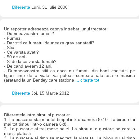
Diferente
Luni, 31 Iulie 2006
Un reporter adreseaza cateva intrebari unui trecator:
- Dumneavoastra fumati?
- Fumez.
- Dar stiti ca fumatul dauneaza grav sanatatii?
- Stiu.
- Ce varsta aveti?
- 50 de ani.
- Si de la ce varsta fumati?
- De cand aveam 12 ani.
- Dumneavoastra stiti ca daca nu fumati, din banii cheltutiti pe
tigari timp de o viata, va puteati cumpara iata asa o masina
(aratand la un Bentley care stationa
... citește tot
Diferente
Joi, 15 Martie 2012
Diferentele intre birou si puscarie:
1. La puscarie stai mai tot timpul intr-o camera 8x10. La birou stai
mai tot timpul intr-o camera 6x8.
2. La puscarie ai trei mese pe zi. La birou ai o gustare pe care o
mai si platesti.
3. La puscarie ai timp sa meditezi la viata ta. La birou nu ai timp