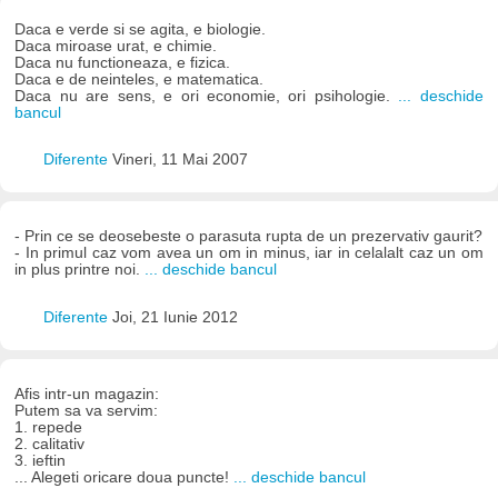
Daca e verde si se agita, e biologie.
Daca miroase urat, e chimie.
Daca nu functioneaza, e fizica.
Daca e de neinteles, e matematica.
Daca nu are sens, e ori economie, ori psihologie.
... deschide
bancul
Diferente
Vineri, 11 Mai 2007
- Prin ce se deosebeste o parasuta rupta de un prezervativ gaurit?
- In primul caz vom avea un om in minus, iar in celalalt caz un om
in plus printre noi.
... deschide bancul
Diferente
Joi, 21 Iunie 2012
Afis intr-un magazin:
Putem sa va servim:
1. repede
2. calitativ
3. ieftin
... Alegeti oricare doua puncte!
... deschide bancul