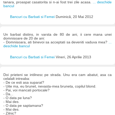
tanara, proaspat casatorita si n-ai fost trei zile acasa.
... deschide
bancul
Bancuri cu Barbati si Femei
Duminică, 20 Mai 2012
Un barbat distins, in varsta de 80 de ani, ii cere mana unei
domnisoare de 20 de ani:
- Domnisoara, ati binevoi sa acceptati sa deveniti vaduva mea?
...
deschide bancul
Bancuri cu Barbati si Femei
Vineri, 26 Aprilie 2013
Doi prieteni se intilnesc pe strada. Unu era cam abatut, asa ca
celalalt intreaba:
- De ce esti asa suparat?
- Uite ma, eu brunet, nevasta-mea bruneta, copilul blond.
- Pai, voi mancati portocale?
- Da...
- O data pe luna?
- Mai des.
- O data pe saptamana?
- Mai des.
- Zilnic?