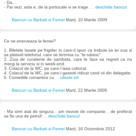
- Da...
- Pai vezi, asta e, de la portocale vi se trage.
... deschide bancul
Bancuri cu Barbati si Femei
Marți, 10 Martie 2009
Ce ne enerveaza la femei?
1. Biletele lasate pe frigider in care-ti spun ca trebuie sa iei oua si
sa platesti telefonul, care se termina cu "te iubesc".
2. Ziua de curatenie de sambata, care te face sa regreti ca nu
mergi la serviciu si in week-end.
3. Colacul de la WC, pe care-l lasa coborat.
4. Colacul de la WC, pe care-l gasesti ridicat cand vii din delegatie.
5. Comediile romantice cu
... citește tot
Bancuri cu Barbati si Femei
Marți, 22 Martie 2005
- Ma simt atat de singura... am nevoie de companie... de preferat
sa fie una de petrol!
... deschide bancul
Bancuri cu Barbati si Femei
Marți, 16 Octombrie 2012