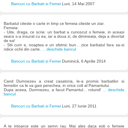
Bancuri cu Barbati si Femei
Luni, 14 Mai 2007
Barbatul citeste o carte in timp ce femeia citeste un ziar.
Femeia:
- Uite, draga, ce scrie: un barbat a cunoscut o femeie, in aceasi
seara s-a insurat cu ea, iar a doua zi, de dimineata, deja a divortat
de ea!
- Stii cum e, noaptea e un sfetnic bun... zice barbatul fara sa-si
ridice ochii din carte.
... deschide bancul
Bancuri cu Barbati si Femei
Duminică, 6 Aprilie 2014
Cand Dumnezeu a creat casatoria, le-a promis barbatilor si
femeilor ca le va gasi perechea, in orice colt al Pamantului.
Dupa aceea, Dumnezeu, a facut Pamantul... rotund!
... deschide
bancul
Bancuri cu Barbati si Femei
Luni, 27 Iunie 2011
A te intoarce este un semn rau. Mai ales daca esti o femeie