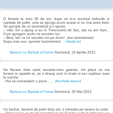
O femeie la vreo 30 de ani, dupa ce si-a rezolvat treburile in
capitala de judet, voia sa ajunga acum acasa si nu mai avea bani.
Se apropie de un taximetrist si ii spune:
– Uite, tre’ s-ajung si eu in Trescovenii de Sus, dar nu am bani...
Cum ajungem acolo ne socotim noi.
– Bine, las’ ca ne socotim noi pe drum!, zice taximetristul.
Dupa vreo ora, opreste taximetristul
... citește tot
Bancuri cu Barbati si Femei
Duminică, 22 Aprilie 2012
De fiecare data cand nevasta-mea gateste, imi place sa ma
furisez in spatele ei, sa o strang usor in brate si sa-i soptesc suav
la ureche:
- Hai sa comandam o pizza...
... deschide bancul
Bancuri cu Barbati si Femei
Duminică, 20 Mai 2012
Un barbat, devenit de putin timp sot, o intreaba pe tanara lui sotie: