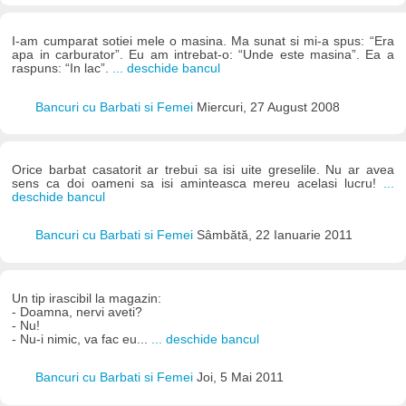
I-am cumparat sotiei mele o masina. Ma sunat si mi-a spus: “Era
apa in carburator”. Eu am intrebat-o: “Unde este masina”. Ea a
raspuns: “In lac”.
... deschide bancul
Bancuri cu Barbati si Femei
Miercuri, 27 August 2008
Orice barbat casatorit ar trebui sa isi uite greselile. Nu ar avea
sens ca doi oameni sa isi aminteasca mereu acelasi lucru!
...
deschide bancul
Bancuri cu Barbati si Femei
Sâmbătă, 22 Ianuarie 2011
Un tip irascibil la magazin:
- Doamna, nervi aveti?
- Nu!
- Nu-i nimic, va fac eu...
... deschide bancul
Bancuri cu Barbati si Femei
Joi, 5 Mai 2011