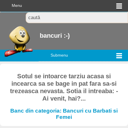
Menu
bancuri :-)
Submenu
Sotul se intoarce tarziu acasa si
incearca sa se bage in pat fara sa-si
trezeasca nevasta. Sotia il intreaba: -
Ai venit, hai?...
Banc din categoria: Bancuri cu Barbati si
Femei