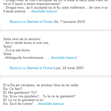
- Draga mea, ai mai fi acceptat sa imi fii sotie si daca tatal meu nu
mi-ar fi lasat o avere impresionanta?
- Dragul meu, as fi acceptat sa iti fiu sotie indiferent... de cine ti-ar
fi lasat averea.
... deschide bancul
Bancuri cu Barbati si Femei
Joi, 7 Ianuarie 2010
Sotia vine de la serviciu:
- Am o veste buna si una rea.
Sotul:
- Zi-o p-aia buna.
Sotia:
- Airbagurile functioneaza...
... deschide bancul
Bancuri cu Barbati si Femei
Luni, 18 Iunie 2007
El si Ea pe canapea, se priveau fara sa se vada:
Ea: Ce faci?
El: Ma gandeam! Tu?
Ea: Si eu ma gandesc!... Tu la ce te gandesti?
El: La ce te gandesti si tu!
Ea: Sa-ti fie rusine!
... deschide bancul