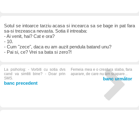
Sotul se intoarce tarziu acasa si incearca sa se bage in pat fara
sa-si trezeasca nevasta. Sotia il intreaba:
- Ai venit, hai? Cat e ora?
- 10.
- Cum "zece", daca eu am auzit pendula batand unu?
- Pai si, ce? Vrei sa bata si zero?!
La psiholog: - Vorbiti cu sotia dvs
Femeia mea e o creatura slaba, fara
cand va simtiti bine? - Doar prin
aparare, de care nu am scapare...
SMS.
banc următor
banc precedent