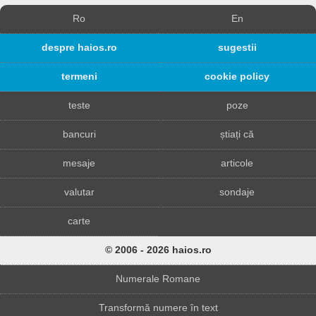
Ro
En
despre haios.ro
sugestii
termeni
cookie policy
teste
poze
bancuri
știați că
mesaje
articole
valutar
sondaje
carte
© 2006 - 2026 haios.ro
Numerale Romane
Transformă numere în text