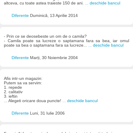
altceva, cu toate astea traieste 150 de ani.
... deschide bancul
Diferente
Duminică, 13 Aprilie 2014
- Prin ce se deosebeste un om de o camila?
- Camila poate sa lucreze o saptamana fara sa bea, iar omul
poate sa bea o saptamana fara sa lucreze...
... deschide bancul
Diferente
Marți, 30 Noiembrie 2004
Afis intr-un magazin:
Putem sa va servim:
1. repede
2. calitativ
3. ieftin
... Alegeti oricare doua puncte!
... deschide bancul
Diferente
Luni, 31 Iulie 2006