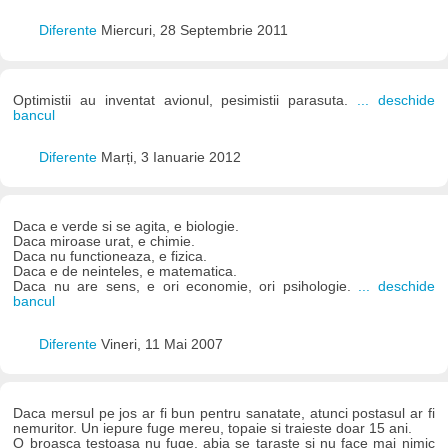
Diferente
Miercuri, 28 Septembrie 2011
Optimistii au inventat avionul, pesimistii parasuta.
... deschide
bancul
Diferente
Marți, 3 Ianuarie 2012
Daca e verde si se agita, e biologie.
Daca miroase urat, e chimie.
Daca nu functioneaza, e fizica.
Daca e de neinteles, e matematica.
Daca nu are sens, e ori economie, ori psihologie.
... deschide
bancul
Diferente
Vineri, 11 Mai 2007
Daca mersul pe jos ar fi bun pentru sanatate, atunci postasul ar fi
nemuritor. Un iepure fuge mereu, topaie si traieste doar 15 ani.
O broasca testoasa nu fuge, abia se taraste si nu face mai nimic