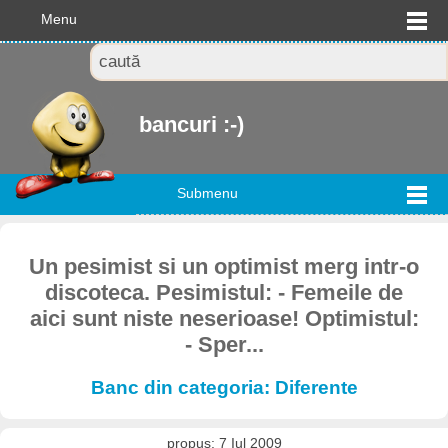
Menu
bancuri :-)
Submenu
Un pesimist si un optimist merg intr-o
discoteca. Pesimistul: - Femeile de
aici sunt niste neserioase! Optimistul:
- Sper...
Banc din categoria: Diferente
propus: 7 Iul 2009