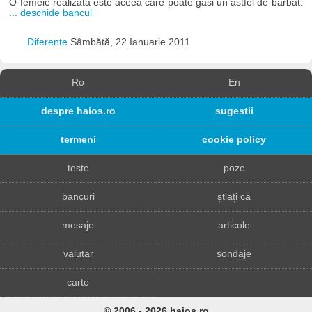
O femeie realizata este aceea care poate gasi un astfel de barbat.
... deschide bancul
Diferente
Sâmbătă, 22 Ianuarie 2011
Ro
En
despre haios.ro
sugestii
termeni
cookie policy
teste
poze
bancuri
știați că
mesaje
articole
valutar
sondaje
carte
© 2006 - 2026 haios.ro