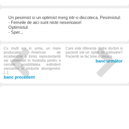
Un pesimist si un optimist merg intr-o discoteca. Pesimistul:
- Femeile de aici sunt niste neserioase!
Optimistul:
- Sper...
Cu multi ani in urma, un mare
Care este diferenta dintre doctori si
producator American de
pacienti intr-un spital de psihiatrie?
incaltaminte a trimis reprezentantii
Pacientii se fac bine si pleaca.
sai comerciali in Australia pentru a
banc următor
cerceta posibilitatea extinderii
vanzarilor in rindurile aborigenilor.
[...]
banc precedent