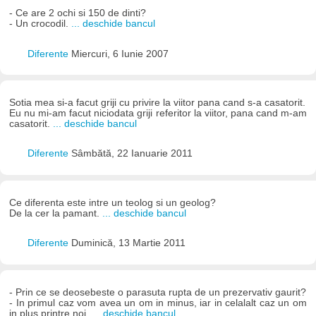
- Ce are 2 ochi si 150 de dinti?
- Un crocodil.
... deschide bancul
Diferente
Miercuri, 6 Iunie 2007
Sotia mea si-a facut griji cu privire la viitor pana cand s-a casatorit.
Eu nu mi-am facut niciodata griji referitor la viitor, pana cand m-am
casatorit.
... deschide bancul
Diferente
Sâmbătă, 22 Ianuarie 2011
Ce diferenta este intre un teolog si un geolog?
De la cer la pamant.
... deschide bancul
Diferente
Duminică, 13 Martie 2011
- Prin ce se deosebeste o parasuta rupta de un prezervativ gaurit?
- In primul caz vom avea un om in minus, iar in celalalt caz un om
in plus printre noi.
... deschide bancul