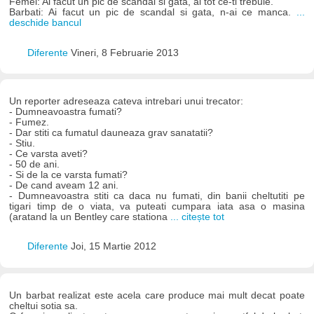
Femei: Ai facut un pic de scandal si gata, ai tot ce-ti trebuie.
Barbati: Ai facut un pic de scandal si gata, n-ai ce manca.
...
deschide bancul
Diferente
Vineri, 8 Februarie 2013
Un reporter adreseaza cateva intrebari unui trecator:
- Dumneavoastra fumati?
- Fumez.
- Dar stiti ca fumatul dauneaza grav sanatatii?
- Stiu.
- Ce varsta aveti?
- 50 de ani.
- Si de la ce varsta fumati?
- De cand aveam 12 ani.
- Dumneavoastra stiti ca daca nu fumati, din banii cheltutiti pe
tigari timp de o viata, va puteati cumpara iata asa o masina
(aratand la un Bentley care stationa
... citește tot
Diferente
Joi, 15 Martie 2012
Un barbat realizat este acela care produce mai mult decat poate
cheltui sotia sa.