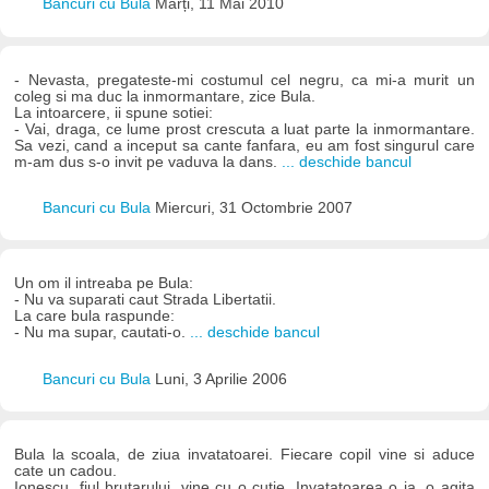
Bancuri cu Bula
Marți, 11 Mai 2010
- Nevasta, pregateste-mi costumul cel negru, ca mi-a murit un
coleg si ma duc la inmormantare, zice Bula.
La intoarcere, ii spune sotiei:
- Vai, draga, ce lume prost crescuta a luat parte la inmormantare.
Sa vezi, cand a inceput sa cante fanfara, eu am fost singurul care
m-am dus s-o invit pe vaduva la dans.
... deschide bancul
Bancuri cu Bula
Miercuri, 31 Octombrie 2007
Un om il intreaba pe Bula:
- Nu va suparati caut Strada Libertatii.
La care bula raspunde:
- Nu ma supar, cautati-o.
... deschide bancul
Bancuri cu Bula
Luni, 3 Aprilie 2006
Bula la scoala, de ziua invatatoarei. Fiecare copil vine si aduce
cate un cadou.
Ionescu, fiul brutarului, vine cu o cutie. Invatatoarea o ia, o agita