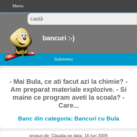
Menu
bancuri :-)
Submenu
- Mai Bula, ce ati facut azi la chimie? -
Am preparat materiale explozive. - Si
maine ce program aveti la scoala? -
Care...
Banc din categoria: Bancuri cu Bula
propus de: Claudia pe data: 16 Iun 2009