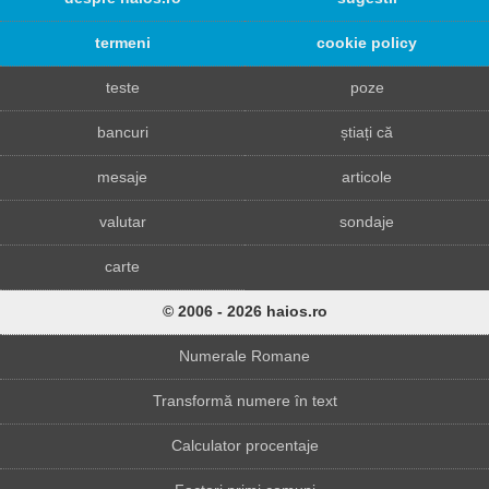
termeni
cookie policy
teste
poze
bancuri
știați că
mesaje
articole
valutar
sondaje
carte
© 2006 - 2026 haios.ro
Numerale Romane
Transformă numere în text
Calculator procentaje