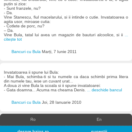
putin si zice:
- Sunt franzele, nu?
- Da.
Vine Stanescu, fiul macelarului, si ii intinde o cutie. Invatatoarea o
agita usor, miroase cutia:
- Cotlete de porc, nu?
– Da.
Vine Bula, tatal lui avea un magazin de bauturi alcoolice, si ii
...
citește tot
Bancuri cu Bula
Marți, 7 Iunie 2011
Invatatoarea ii spune lui Bula:
- Mai Bula, schimba-ti si tu numele ca daca schimbi prima litera
din numele tau, iese un cuvant urat...
A doua zi vine Bula la scoala si ii spune invatatoarei:
- Gata doamna... Acuma ma cheama Denis.
... deschide bancul
Bancuri cu Bula
Joi, 28 Ianuarie 2010
Ro
En
despre haios.ro
sugestii