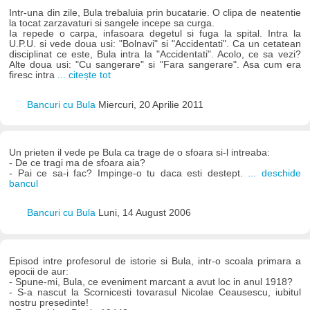
Intr-una din zile, Bula trebaluia prin bucatarie. O clipa de neatentie
la tocat zarzavaturi si sangele incepe sa curga.
Ia repede o carpa, infasoara degetul si fuga la spital. Intra la
U.P.U. si vede doua usi: "Bolnavi" si "Accidentati". Ca un cetatean
disciplinat ce este, Bula intra la "Accidentati". Acolo, ce sa vezi?
Alte doua usi: "Cu sangerare" si "Fara sangerare". Asa cum era
firesc intra
... citește tot
Bancuri cu Bula
Miercuri, 20 Aprilie 2011
Un prieten il vede pe Bula ca trage de o sfoara si-l intreaba:
- De ce tragi ma de sfoara aia?
- Pai ce sa-i fac? Impinge-o tu daca esti destept.
... deschide
bancul
Bancuri cu Bula
Luni, 14 August 2006
Episod intre profesorul de istorie si Bula, intr-o scoala primara a
epocii de aur:
- Spune-mi, Bula, ce eveniment marcant a avut loc in anul 1918?
- S-a nascut la Scornicesti tovarasul Nicolae Ceausescu, iubitul
nostru presedinte!