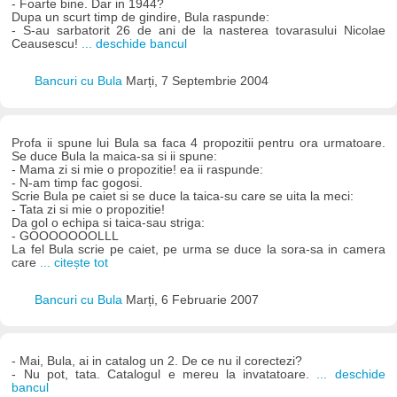
- Foarte bine. Dar in 1944?
Dupa un scurt timp de gindire, Bula raspunde:
- S-au sarbatorit 26 de ani de la nasterea tovarasului Nicolae
Ceausescu!
... deschide bancul
Bancuri cu Bula
Marți, 7 Septembrie 2004
Profa ii spune lui Bula sa faca 4 propozitii pentru ora urmatoare.
Se duce Bula la maica-sa si ii spune:
- Mama zi si mie o propozitie! ea ii raspunde:
- N-am timp fac gogosi.
Scrie Bula pe caiet si se duce la taica-su care se uita la meci:
- Tata zi si mie o propozitie!
Da gol o echipa si taica-sau striga:
- GOOOOOOOLLL
La fel Bula scrie pe caiet, pe urma se duce la sora-sa in camera
care
... citește tot
Bancuri cu Bula
Marți, 6 Februarie 2007
- Mai, Bula, ai in catalog un 2. De ce nu il corectezi?
- Nu pot, tata. Catalogul e mereu la invatatoare.
... deschide
bancul