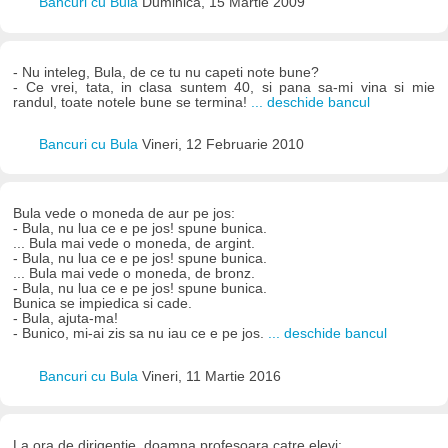
Bancuri cu Bula
Duminică, 15 Martie 2009
- Nu inteleg, Bula, de ce tu nu capeti note bune?
- Ce vrei, tata, in clasa suntem 40, si pana sa-mi vina si mie
randul, toate notele bune se termina!
... deschide bancul
Bancuri cu Bula
Vineri, 12 Februarie 2010
Bula vede o moneda de aur pe jos:
- Bula, nu lua ce e pe jos! spune bunica.
... Bula mai vede o moneda, de argint.
- Bula, nu lua ce e pe jos! spune bunica.
... Bula mai vede o moneda, de bronz.
- Bula, nu lua ce e pe jos! spune bunica.
Bunica se impiedica si cade.
- Bula, ajuta-ma!
- Bunico, mi-ai zis sa nu iau ce e pe jos.
... deschide bancul
Bancuri cu Bula
Vineri, 11 Martie 2016
La ora de dirigentie, doamna profesoara catre elevi: