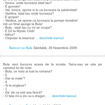
- Ionica, unde lucreaza tatal tau?
- E gunoier!
- Vai, Ionica, spune si tu ca lucreaza la salubritate!
- Vasilica, tatal tau unde lucreaza?
- E gropar!
- Vasilica, se spune ca lucreaza la pompe funebre!
intr-un final ajunge la Bula!
- Bula , tatal tau cu ce se ocupa?
- E DJ la Mystic Club!
- Adica?
- Clopotar la biserica!
... deschide bancul
Bancuri cu Bula
Sâmbătă, 28 Noiembrie 2009
Bula veni bucuros acasa de la scoala. Taica-sau se uita pe
carnetul lui de note:
- Bula, ce nota ai luat la romana?
- 5.
- Dar la mate'?
- 4.
- Si la engleza?
- 1.
- Da' de ce esti asa fericit?
- O fata mi-a zis ca-s dragut...
... deschide bancul