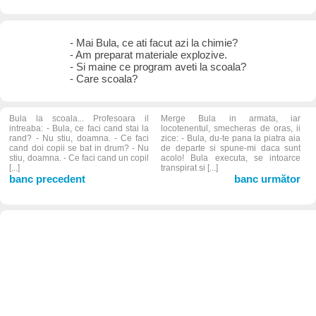
- Mai Bula, ce ati facut azi la chimie?
- Am preparat materiale explozive.
- Si maine ce program aveti la scoala?
- Care scoala?
Bula la scoala... Profesoara il
Merge Bula in armata, iar
intreaba: - Bula, ce faci cand stai la
locotenentul, smecheras de oras, ii
rand? - Nu stiu, doamna. - Ce faci
zice: - Bula, du-te pana la piatra aia
cand doi copii se bat in drum? - Nu
de departe si spune-mi daca sunt
stiu, doamna. - Ce faci cand un copil
acolo! Bula executa, se intoarce
[...]
transpirat si [...]
banc precedent
banc următor