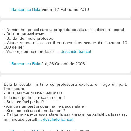
Bancuri cu Bula
Vineri, 12 Februarie 2010
- Numim hot pe cel care ia proprietatea altuia - explica profesorul.
- Bula, tu nu esti atent!
- Ba da, domnule profesor.
- Atunci spune-mi, ce as fi eu daca ti-as scoate din buzunar 10
000 de lei?
- Vrajitor, domnule profesor.
... deschide bancul
Bancuri cu Bula
Joi, 26 Octombrie 2006
Bula la scoala. In timp ce profesoara explica, el trage un part.
Profesoara:
- Bula! Nu ti-e rusine? Iesi afara!
Bula iese pe hol. Trece directorul:
- Bula, ce faci pe hol?
- Am tras un part si doamna m-a scos afara!
- Si de ce esti asa de nedumerit?
- Pai pe mine m-a scos afara la aer curat si pe ceilalti i-a lasat sa-
mi miroase partul!
... deschide bancul