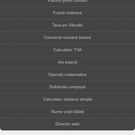
Factori primi comuni
Fracții ordinare
Taxa pe Vânzări
Conversii numere binare
Calculator TVA
Ani bisecți
Operații matematice
Dobânda compusă
Calculator dobânzi simple
Nume copii băieți
Director web