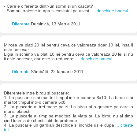
- Care e diferenta dintr-un somn si un cascat?
- Somnul traieste in apa si cascatul pe uscat.
... deschide bancul
Diferente
Duminică, 13 Martie 2011
Mircea va plati 20 lei pentru ceva ce valoreaza doar 10 lei, insa ii
este necesar.
Ligia in schimb va plati 10 lei pentru ceva ce valoreaza 20 lei si nu
ii este necesar, dar este la reducere.
... deschide bancul
Diferente
Sâmbătă, 22 Ianuarie 2011
Diferentele intre birou si puscarie:
1. La puscarie stai mai tot timpul intr-o camera 8x10. La birou stai
mai tot timpul intr-o camera 6x8.
2. La puscarie ai trei mese pe zi. La birou ai o gustare pe care o
mai si platesti.
3. La puscarie ai timp sa meditezi la viata ta. La birou nu ai timp
cind lucrezi de chestii atit de profunde.
4. La puscarie un gardian deschide si inchide usile dupa
... citește
tot