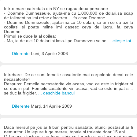
Intr-o mare catredala din NY se rugau doua persoane:
- Doamne Dumnezeule, ajuta-ma cu 1.000.000 de dolari,sa scap
de faliment,sa imi refac afacerea.... fa ceva Doamne....
- Doamne Dumnezeule, ajuta-ma cu 10 dolari, sa am ce da azi la
copilasi si poate miine imi gasesc ceva de lucru, fa ceva
Doamne.....
Primul se duce la al doilea:
- Ma, ia de aici 10 dolari si lasa-l pe Dumnezeu sa se
... citește tot
Diferente
Luni, 3 Aprilie 2006
Intrebare: De ce sunt femeile casatorite mai corpolente decat cele
necasatorite?
Raspuns: Femeile necasatorite vin acasa, vad ce este in frigider si
se duc in pat. Femeile casatorite vin acasa, vad ce este in pat si...
se duc la frigider.
... deschide bancul
Diferente
Marți, 14 Aprilie 2009
Daca mersul pe jos ar fi bun pentru sanatate, atunci postasul ar fi
nemuritor. Un iepure fuge mereu, topaie si traieste doar 15 ani.
O broasca testoasa nu fuge, abia se taraste si nu face mai nimic