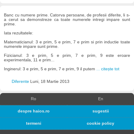
Banc cu numere prime. Catorva persoane, de profesii diferite, li s-
a cerut sa demonstreze ca toate numerele intregi impare sunt
prime.
Iata rezultatele:
Matematicianul: 3 e prim, 5 e prim, 7 e prim si prin inductie toate
numerele impare sunt prime.
Fizicianul: 3 e prim, 5 e prim, 7 e prim, 9 este eroare
experimentala, 11 e prim...
Inginerul: 3 e prim, 5 e prim, 7 e prim, 9 il putem
... citește tot
Diferente
Luni, 18 Martie 2013
Ro
En
despre haios.ro
sugestii
termeni
cookie policy