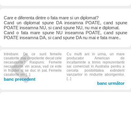
Care e diferenta dintre o fata mare si un diplomat?
Cand un diplomat spune DA inseamna POATE, cand spune
POATE inseamna NU, si cand spune NU, nu mai e diplomat.
Cand o fata mare spune NU inseamna POATE, cand spune
POATE inseamna DA, si cand spune DA nu mai e fata mare..
Intrebare: De ce sunt femeile
Cu multi ani in urma, un mare
casatorite mai corpolente decat cele
producator American de
necasatorite? Raspuns: Femeile
incaltaminte a trimis reprezentantii
necasatorite vin acasa, vad ce este
sai comerciali in Australia pentru a
in frigider si se duc in pat. Femeile
cerceta posibilitatea extinderii
casatorite vin [...]
vanzarilor in rindurile aborigenilor.
banc precedent
[...]
banc următor