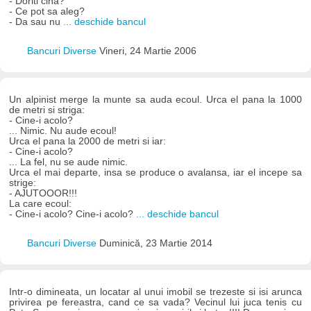
- Doriti cina?
- Ce pot sa aleg?
- Da sau nu
... deschide bancul
Bancuri Diverse
Vineri, 24 Martie 2006
Un alpinist merge la munte sa auda ecoul. Urca el pana la 1000
de metri si striga:
- Cine-i acolo?
... Nimic. Nu aude ecoul!
Urca el pana la 2000 de metri si iar:
- Cine-i acolo?
... La fel, nu se aude nimic.
Urca el mai departe, insa se produce o avalansa, iar el incepe sa
strige:
- AJUTOOOR!!!
La care ecoul:
- Cine-i acolo? Cine-i acolo?
... deschide bancul
Bancuri Diverse
Duminică, 23 Martie 2014
Intr-o dimineata, un locatar al unui imobil se trezeste si isi arunca
privirea pe fereastra, cand ce sa vada? Vecinul lui juca tenis cu