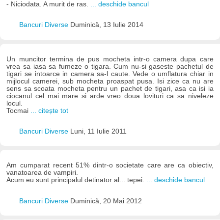
- Niciodata. A murit de ras.
... deschide bancul
Bancuri Diverse
Duminică, 13 Iulie 2014
Un muncitor termina de pus mocheta intr-o camera dupa care
vrea sa iasa sa fumeze o tigara. Cum nu-si gaseste pachetul de
tigari se intoarce in camera sa-l caute. Vede o umflatura chiar in
mijlocul camerei, sub mocheta proaspat pusa. Isi zice ca nu are
sens sa scoata mocheta pentru un pachet de tigari, asa ca isi ia
ciocanul cel mai mare si arde vreo doua lovituri ca sa niveleze
locul.
Tocmai
... citește tot
Bancuri Diverse
Luni, 11 Iulie 2011
Am cumparat recent 51% dintr-o societate care are ca obiectiv,
vanatoarea de vampiri.
Acum eu sunt principalul detinator al... tepei.
... deschide bancul
Bancuri Diverse
Duminică, 20 Mai 2012