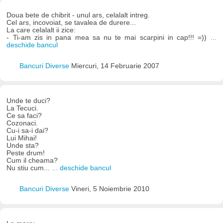
Doua bete de chibrit - unul ars, celalalt intreg.
Cel ars, incovoiat, se tavalea de durere...
La care celalalt ii zice:
- Ti-am zis in pana mea sa nu te mai scarpini in cap!!! =))
...
deschide bancul
Bancuri Diverse
Miercuri, 14 Februarie 2007
Unde te duci?
La Tecuci.
Ce sa faci?
Cozonaci.
Cu-i sa-i dai?
Lui Mihai!
Unde sta?
Peste drum!
Cum il cheama?
Nu stiu cum...
... deschide bancul
Bancuri Diverse
Vineri, 5 Noiembrie 2010