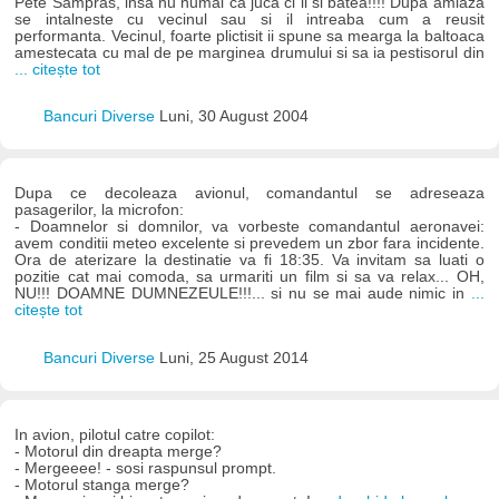
Pete Sampras, insa nu numai ca juca ci il si batea!!!! Dupa amiaza
se intalneste cu vecinul sau si il intreaba cum a reusit
performanta. Vecinul, foarte plictisit ii spune sa mearga la baltoaca
amestecata cu mal de pe marginea drumului si sa ia pestisorul din
... citește tot
Bancuri Diverse
Luni, 30 August 2004
Dupa ce decoleaza avionul, comandantul se adreseaza
pasagerilor, la microfon:
- Doamnelor si domnilor, va vorbeste comandantul aeronavei:
avem conditii meteo excelente si prevedem un zbor fara incidente.
Ora de aterizare la destinatie va fi 18:35. Va invitam sa luati o
pozitie cat mai comoda, sa urmariti un film si sa va relax... OH,
NU!!! DOAMNE DUMNEZEULE!!!... si nu se mai aude nimic in
...
citește tot
Bancuri Diverse
Luni, 25 August 2014
In avion, pilotul catre copilot:
- Motorul din dreapta merge?
- Mergeeee! - sosi raspunsul prompt.
- Motorul stanga merge?