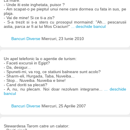
La mare:
- Unde iti este inghetata, puisor ?
- Am scapat-o pe pieptul unui nene care dormea cu fata in sus, pe
plaja.
- Vai de mine! Si ce ti-a zis?
- S-a trezit si s-a sters cu prosopul mormaind: "Ah... pescarusii
astia, parca ar fi ai lui Mos Craciun!"
... deschide bancul
Bancuri Diverse
Miercuri, 23 Iunie 2010
Un apel telefonic la o agentie de turism:
- Faceti excursii in Egipt?
- Da, desigur...
- Spuneti-mi, va rog, ce statiuni balneare sunt acolo?
- Sharm-eli, Hurgada, Taba, Nuveiba...
- Stop... Nuveiba. Nuveiba e bine!
- Cand doriti sa plecati?
- A, nu, nu plecam. Noi doar rezolvam integrame...
... deschide
bancul
Bancuri Diverse
Miercuri, 25 Aprilie 2007
Stewardesa Tarom catre un calator: