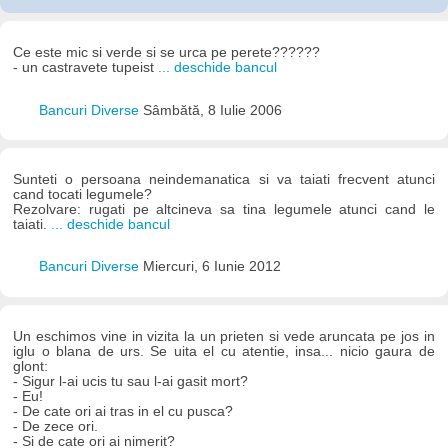
Ce este mic si verde si se urca pe perete??????
- un castravete tupeist
... deschide bancul
Bancuri Diverse
Sâmbătă, 8 Iulie 2006
Sunteti o persoana neindemanatica si va taiati frecvent atunci
cand tocati legumele?
Rezolvare: rugati pe altcineva sa tina legumele atunci cand le
taiati.
... deschide bancul
Bancuri Diverse
Miercuri, 6 Iunie 2012
Un eschimos vine in vizita la un prieten si vede aruncata pe jos in
iglu o blana de urs. Se uita el cu atentie, insa... nicio gaura de
glont:
- Sigur l-ai ucis tu sau l-ai gasit mort?
- Eu!
- De cate ori ai tras in el cu pusca?
- De zece ori.
- Si de cate ori ai nimerit?