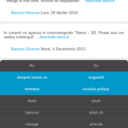
- Merge si mai bine, tocmai ne depaseste!
... deschide bancul
Bancuri Diverse
Luni, 26 Aprilie 2010
In curand va aparea in cinematografe Titanic - 3D. Poate asa vor
vedea icebergul!
... deschide bancul
Bancuri Diverse
Marți, 4 Decembrie 2012
Ro
En
despre haios.ro
sugestii
termeni
cookie policy
teste
poze
bancuri
știați că
mesaje
articole