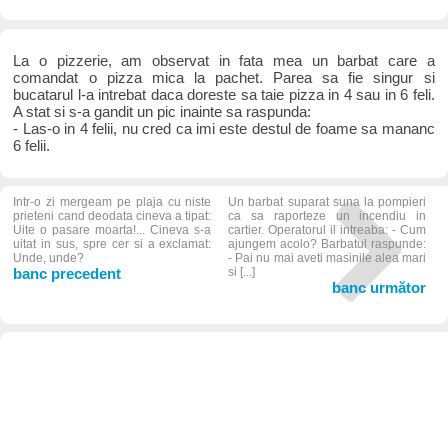
La o pizzerie, am observat in fata mea un barbat care a
comandat o pizza mica la pachet. Parea sa fie singur si
bucatarul l-a intrebat daca doreste sa taie pizza in 4 sau in 6 feli.
A stat si s-a gandit un pic inainte sa raspunda:
- Las-o in 4 felii, nu cred ca imi este destul de foame sa mananc
6 felii.
Intr-o zi mergeam pe plaja cu niste
Un barbat suparat suna la pompieri
prieteni cand deodata cineva a tipat:
ca sa raporteze un incendiu in
Uite o pasare moarta!... Cineva s-a
cartier. Operatorul il intreaba: - Cum
uitat in sus, spre cer si a exclamat:
ajungem acolo? Barbatul raspunde:
Unde, unde?
- Pai nu mai aveti masinile alea mari
banc precedent
si [...]
banc următor