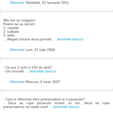
Diferente
Sâmbătă, 22 Ianuarie 2011
Afis intr-un magazin:
Putem sa va servim:
1. repede
2. calitativ
3. ieftin
... Alegeti oricare doua puncte!
... deschide bancul
Diferente
Luni, 31 Iulie 2006
- Ce are 2 ochi si 150 de dinti?
- Un crocodil.
... deschide bancul
Diferente
Miercuri, 6 Iunie 2007
- Care e diferenta intre prezervativul si o parasuta?
- Daca se rupe parasuta moare un om, daca se rupe
prezervativul, se naste unul!
... deschide bancul