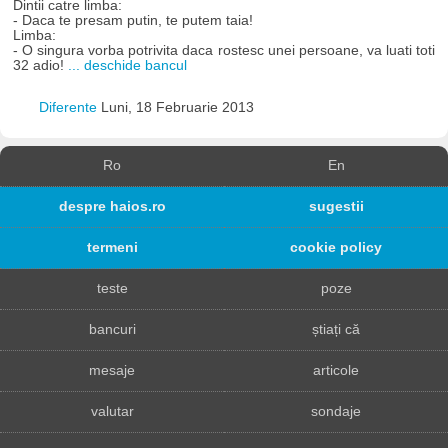
Dintii catre limba:
- Daca te presam putin, te putem taia!
Limba:
- O singura vorba potrivita daca rostesc unei persoane, va luati toti
32 adio!
... deschide bancul
Diferente
Luni, 18 Februarie 2013
Ro
En
despre haios.ro
sugestii
termeni
cookie policy
teste
poze
bancuri
știați că
mesaje
articole
valutar
sondaje