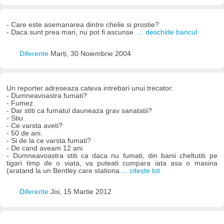
- Care este asemanarea dintre chelie si prostie?
- Daca sunt prea mari, nu pot fi ascunse.
... deschide bancul
Diferente
Marți, 30 Noiembrie 2004
Un reporter adreseaza cateva intrebari unui trecator:
- Dumneavoastra fumati?
- Fumez.
- Dar stiti ca fumatul dauneaza grav sanatatii?
- Stiu.
- Ce varsta aveti?
- 50 de ani.
- Si de la ce varsta fumati?
- De cand aveam 12 ani.
- Dumneavoastra stiti ca daca nu fumati, din banii cheltutiti pe
tigari timp de o viata, va puteati cumpara iata asa o masina
(aratand la un Bentley care stationa
... citește tot
Diferente
Joi, 15 Martie 2012