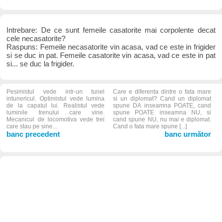
Intrebare: De ce sunt femeile casatorite mai corpolente decat
cele necasatorite?
Raspuns: Femeile necasatorite vin acasa, vad ce este in frigider
si se duc in pat. Femeile casatorite vin acasa, vad ce este in pat
si... se duc la frigider.
Pesimistul vede intr-un tunel
Care e diferenta dintre o fata mare
intunericul. Optimistul vede lumina
si un diplomat? Cand un diplomat
de la capatul lui. Realistul vede
spune DA inseamna POATE, cand
luminile trenului care vine.
spune POATE inseamna NU, si
Mecanicul de locomotiva vede trei
cand spune NU, nu mai e diplomat.
care stau pe sine...
Cand o fata mare spune [...]
banc precedent
banc următor