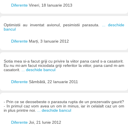
Diferente
Vineri, 18 Ianuarie 2013
Optimistii au inventat avionul, pesimistii parasuta.
... deschide
bancul
Diferente
Marți, 3 Ianuarie 2012
Sotia mea si-a facut griji cu privire la viitor pana cand s-a casatorit.
Eu nu mi-am facut niciodata griji referitor la viitor, pana cand m-am
casatorit.
... deschide bancul
Diferente
Sâmbătă, 22 Ianuarie 2011
- Prin ce se deosebeste o parasuta rupta de un prezervativ gaurit?
- In primul caz vom avea un om in minus, iar in celalalt caz un om
in plus printre noi.
... deschide bancul
Diferente
Joi, 21 Iunie 2012