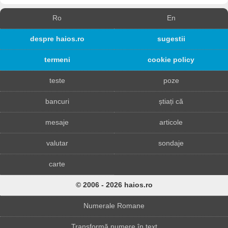
Ro
En
despre haios.ro
sugestii
termeni
cookie policy
teste
poze
bancuri
știați că
mesaje
articole
valutar
sondaje
carte
© 2006 - 2026 haios.ro
Numerale Romane
Transformă numere în text