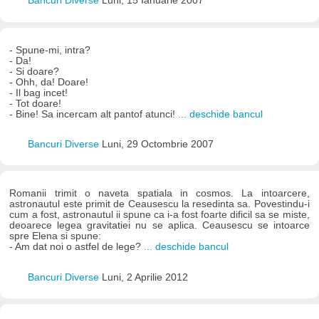
Bancuri Diverse
Luni, 15 Ianuarie 2007
- Spune-mi, intra?
- Da!
- Si doare?
- Ohh, da! Doare!
- Il bag incet!
- Tot doare!
- Bine! Sa incercam alt pantof atunci!
... deschide bancul
Bancuri Diverse
Luni, 29 Octombrie 2007
Romanii trimit o naveta spatiala in cosmos. La intoarcere,
astronautul este primit de Ceausescu la resedinta sa. Povestindu-i
cum a fost, astronautul ii spune ca i-a fost foarte dificil sa se miste,
deoarece legea gravitatiei nu se aplica. Ceausescu se intoarce
spre Elena si spune:
- Am dat noi o astfel de lege?
... deschide bancul
Bancuri Diverse
Luni, 2 Aprilie 2012