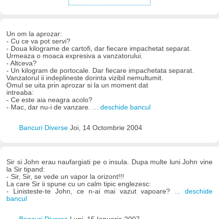
Un om la aprozar:
- Cu ce va pot servi?
- Doua kilograme de cartofi, dar fiecare impachetat separat.
Urmeaza o moaca expresiva a vanzatorului.
- Altceva?
- Un kilogram de portocale. Dar fiecare impachetata separat.
Vanzatorul ii indeplineste dorinta vizibil nemultumit.
Omul se uita prin aprozar si la un moment dat
intreaba:
- Ce este aia neagra acolo?
- Mac, dar nu-i de vanzare.
... deschide bancul
Bancuri Diverse
Joi, 14 Octombrie 2004
Sir si John erau naufargiati pe o insula. Dupa multe luni John vine
la Sir tipand:
- Sir, Sir, se vede un vapor la orizont!!!
La care Sir ii spune cu un calm tipic englezesc:
- Linisteste-te John, ce n-ai mai vazut vapoare?
... deschide
bancul