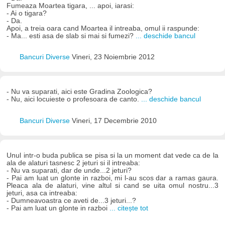
Fumeaza Moartea tigara, ... apoi, iarasi:
- Ai o tigara?
- Da.
Apoi, a treia oara cand Moartea il intreaba, omul ii raspunde:
- Ma... esti asa de slab si mai si fumezi?
... deschide bancul
Bancuri Diverse
Vineri, 23 Noiembrie 2012
- Nu va suparati, aici este Gradina Zoologica?
- Nu, aici locuieste o profesoara de canto.
... deschide bancul
Bancuri Diverse
Vineri, 17 Decembrie 2010
Unul intr-o buda publica se pisa si la un moment dat vede ca de la
ala de alaturi tasnesc 2 jeturi si il intreaba:
- Nu va suparati, dar de unde...2 jeturi?
- Pai am luat un glonte in razboi, mi l-au scos dar a ramas gaura.
Pleaca ala de alaturi, vine altul si cand se uita omul nostru...3
jeturi, asa ca intreaba:
- Dumneavoastra ce aveti de...3 jeturi...?
- Pai am luat un glonte in razboi
... citește tot