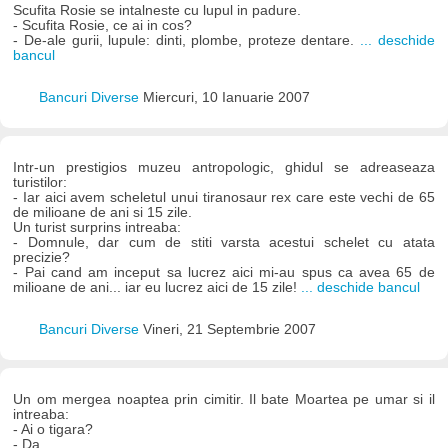
Scufita Rosie se intalneste cu lupul in padure.
- Scufita Rosie, ce ai in cos?
- De-ale gurii, lupule: dinti, plombe, proteze dentare.
... deschide
bancul
Bancuri Diverse
Miercuri, 10 Ianuarie 2007
Intr-un prestigios muzeu antropologic, ghidul se adreaseaza
turistilor:
- Iar aici avem scheletul unui tiranosaur rex care este vechi de 65
de milioane de ani si 15 zile.
Un turist surprins intreaba:
- Domnule, dar cum de stiti varsta acestui schelet cu atata
precizie?
- Pai cand am inceput sa lucrez aici mi-au spus ca avea 65 de
milioane de ani... iar eu lucrez aici de 15 zile!
... deschide bancul
Bancuri Diverse
Vineri, 21 Septembrie 2007
Un om mergea noaptea prin cimitir. Il bate Moartea pe umar si il
intreaba:
- Ai o tigara?
- Da.