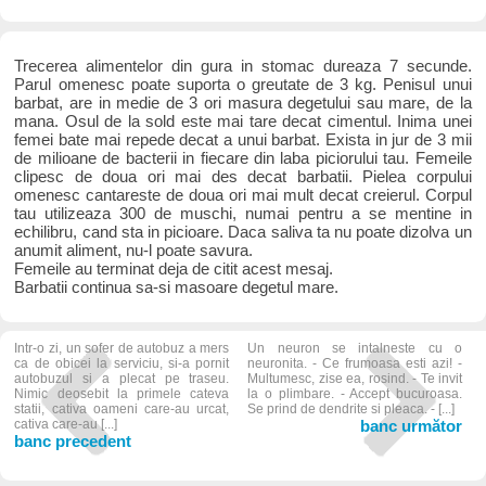
Trecerea alimentelor din gura in stomac dureaza 7 secunde.
Parul omenesc poate suporta o greutate de 3 kg. Penisul unui
barbat, are in medie de 3 ori masura degetului sau mare, de la
mana. Osul de la sold este mai tare decat cimentul. Inima unei
femei bate mai repede decat a unui barbat. Exista in jur de 3 mii
de milioane de bacterii in fiecare din laba piciorului tau. Femeile
clipesc de doua ori mai des decat barbatii. Pielea corpului
omenesc cantareste de doua ori mai mult decat creierul. Corpul
tau utilizeaza 300 de muschi, numai pentru a se mentine in
echilibru, cand sta in picioare. Daca saliva ta nu poate dizolva un
anumit aliment, nu-l poate savura.
Femeile au terminat deja de citit acest mesaj.
Barbatii continua sa-si masoare degetul mare.
Intr-o zi, un sofer de autobuz a mers
Un neuron se intalneste cu o
ca de obicei la serviciu, si-a pornit
neuronita. - Ce frumoasa esti azi! -
autobuzul si a plecat pe traseu.
Multumesc, zise ea, rosind. - Te invit
Nimic deosebit la primele cateva
la o plimbare. - Accept bucuroasa.
statii, cativa oameni care-au urcat,
Se prind de dendrite si pleaca. - [...]
cativa care-au [...]
banc următor
banc precedent