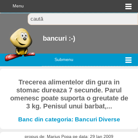
Menu
bancuri :-)
Submenu
Trecerea alimentelor din gura in
stomac dureaza 7 secunde. Parul
omenesc poate suporta o greutate de
3 kg. Penisul unui barbat,...
Banc din categoria: Bancuri Diverse
propus de: Marius Popa pe data: 29 Ian 2009