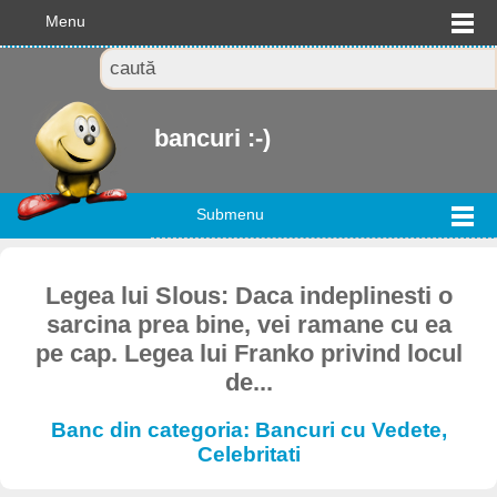
Menu
bancuri :-)
Submenu
Legea lui Slous: Daca indeplinesti o
sarcina prea bine, vei ramane cu ea
pe cap. Legea lui Franko privind locul
de...
Banc din categoria: Bancuri cu Vedete,
Celebritati