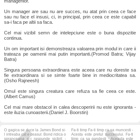
managerilor.
Un manager are sau nu are succes, nu atat prin ceea ce face
sau nu face el insusi, ci, in principal, prin ceea ce este capabil
sa-i faca pe altii sa faca.
Cel mai vizibil semn de intelepciune este o buna dispozitie
continua.
Un om important isi demonstreaza valoarea prin modul in care ii
trateaza pe oamenii mai putin importanti.(Promod Batra; Vijay
Batra)
Singura persoana extraordinara este aceea care nu doreste sa
fie extraordinara si se simte foarte bine in mediocritatea sa.
(Osho Rajneesh)
Omul este singura creatura care refuza sa fie ceea ce este.
(Albert Camus)
Cel mai mare obstacol in calea descoperirii nu este ignoranta -
este iluzia cunoasterii.(Daniel J. Boorstin)
O gagica se duce la James Bond si-
Fa-ti timp Fa-ti timp ca sa muncesti -
l intreaba cat e ceasul. Bond ridica o
Acesta este pretul succesului. Fa-ti
spranceana si-i raspunde sictirit: -
timp ca sa gandesti - Aceasta este