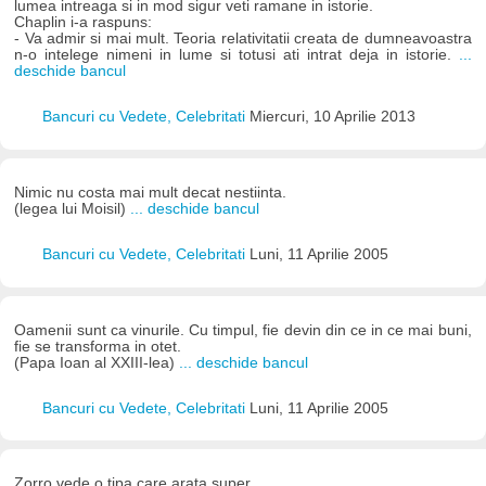
lumea intreaga si in mod sigur veti ramane in istorie.
Chaplin i-a raspuns:
- Va admir si mai mult. Teoria relativitatii creata de dumneavoastra
n-o intelege nimeni in lume si totusi ati intrat deja in istorie.
...
deschide bancul
Bancuri cu Vedete, Celebritati
Miercuri, 10 Aprilie 2013
Nimic nu costa mai mult decat nestiinta.
(legea lui Moisil)
... deschide bancul
Bancuri cu Vedete, Celebritati
Luni, 11 Aprilie 2005
Oamenii sunt ca vinurile. Cu timpul, fie devin din ce in ce mai buni,
fie se transforma in otet.
(Papa Ioan al XXIII-lea)
... deschide bancul
Bancuri cu Vedete, Celebritati
Luni, 11 Aprilie 2005
Zorro vede o tipa care arata super.