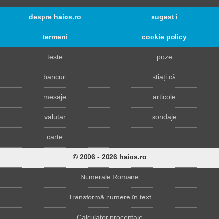
despre haios.ro
sugestii
termeni
cookie policy
teste
poze
bancuri
știați că
mesaje
articole
valutar
sondaje
carte
© 2006 - 2026 haios.ro
Numerale Romane
Transformă numere în text
Calculator procentaje