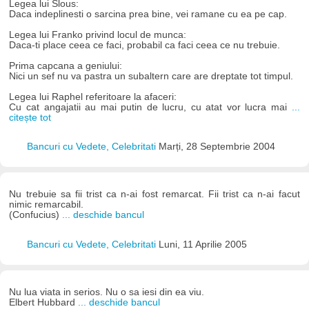
Legea lui Slous:
Daca indeplinesti o sarcina prea bine, vei ramane cu ea pe cap.
Legea lui Franko privind locul de munca:
Daca-ti place ceea ce faci, probabil ca faci ceea ce nu trebuie.
Prima capcana a geniului:
Nici un sef nu va pastra un subaltern care are dreptate tot timpul.
Legea lui Raphel referitoare la afaceri:
Cu cat angajatii au mai putin de lucru, cu atat vor lucra mai
...
citește tot
Bancuri cu Vedete, Celebritati
Marți, 28 Septembrie 2004
Nu trebuie sa fii trist ca n-ai fost remarcat. Fii trist ca n-ai facut
nimic remarcabil.
(Confucius)
... deschide bancul
Bancuri cu Vedete, Celebritati
Luni, 11 Aprilie 2005
Nu lua viata in serios. Nu o sa iesi din ea viu.
Elbert Hubbard
... deschide bancul