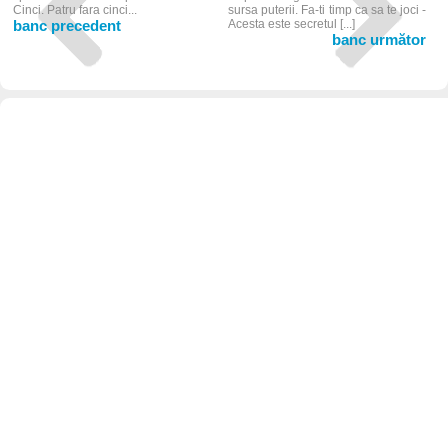
Cinci. Patru fara cinci...
sursa puterii. Fa-ti timp ca sa te joci -
banc precedent
Acesta este secretul [...]
banc următor