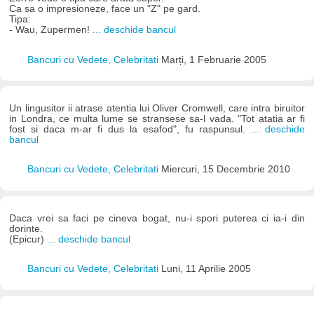
Ca sa o impresioneze, face un "Z" pe gard.
Tipa:
- Wau, Zupermen!
... deschide bancul
Bancuri cu Vedete, Celebritati
Marți, 1 Februarie 2005
Un lingusitor ii atrase atentia lui Oliver Cromwell, care intra biruitor
in Londra, ce multa lume se stransese sa-l vada. "Tot atatia ar fi
fost si daca m-ar fi dus la esafod", fu raspunsul.
... deschide
bancul
Bancuri cu Vedete, Celebritati
Miercuri, 15 Decembrie 2010
Daca vrei sa faci pe cineva bogat, nu-i spori puterea ci ia-i din
dorinte.
(Epicur)
... deschide bancul
Bancuri cu Vedete, Celebritati
Luni, 11 Aprilie 2005