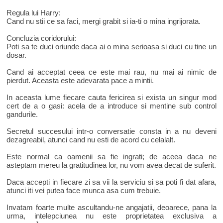
Regula lui Harry:
Cand nu stii ce sa faci, mergi grabit si ia-ti o mina ingrijorata.
Concluzia coridorului:
Poti sa te duci oriunde daca ai o mina serioasa si duci cu tine un
dosar.
Cand ai acceptat ceea ce este mai rau, nu mai ai nimic de
pierdut. Aceasta este adevarata pace a mintii.
In aceasta lume fiecare cauta fericirea si exista un singur mod
cert de a o gasi: acela de a introduce si mentine sub control
gandurile.
Secretul succesului intr-o conversatie consta in a nu deveni
dezagreabil, atunci cand nu esti de acord cu celalalt.
Este normal ca oamenii sa fie ingrati; de aceea daca ne
asteptam mereu la gratitudinea lor, nu vom avea decat de suferit.
Daca accepti in fiecare zi sa vii la serviciu si sa poti fi dat afara,
atunci iti vei putea face munca asa cum trebuie.
Invatam foarte multe ascultandu-ne angajatii, deoarece, pana la
urma, intelepciunea nu este proprietatea exclusiva a