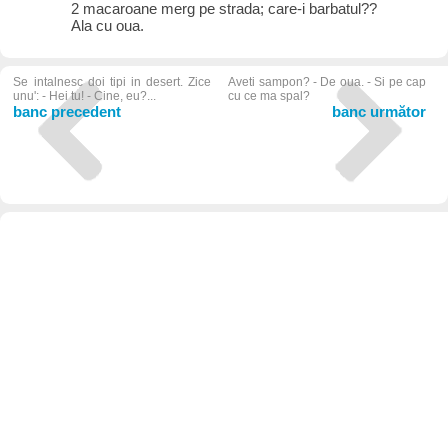
2 macaroane merg pe strada; care-i barbatul??
Ala cu oua.
Se intalnesc doi tipi in desert. Zice
Aveti sampon? - De oua. - Si pe cap
unu': - Hei tu! - Cine, eu?...
cu ce ma spal?
banc precedent
banc următor