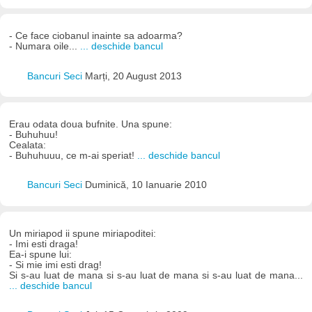
- Ce face ciobanul inainte sa adoarma?
- Numara oile...
... deschide bancul
Bancuri Seci
Marți, 20 August 2013
Erau odata doua bufnite. Una spune:
- Buhuhuu!
Cealata:
- Buhuhuuu, ce m-ai speriat!
... deschide bancul
Bancuri Seci
Duminică, 10 Ianuarie 2010
Un miriapod ii spune miriapoditei:
- Imi esti draga!
Ea-i spune lui:
- Si mie imi esti drag!
Si s-au luat de mana si s-au luat de mana si s-au luat de mana...
... deschide bancul