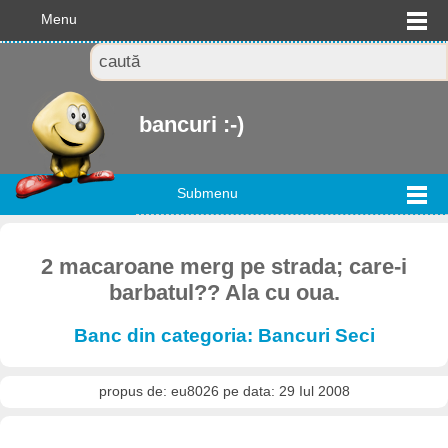
Menu
bancuri :-)
Submenu
2 macaroane merg pe strada; care-i
barbatul?? Ala cu oua.
Banc din categoria: Bancuri Seci
propus de: eu8026 pe data: 29 Iul 2008