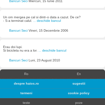
Bancuri Seci
Miercuri, 15 Iunie 2011
Un om mergea pe cal si dintr-o data a cazut. De ce?
- S-a terminat calul.
... deschide bancul
Bancuri Seci
Vineri, 15 Decembrie 2006
Erau doi lupi.
Si bicicleta nu era a lor.
... deschide bancul
Bancuri Seci
Luni, 23 August 2010
Ro
En
despre haios.ro
sugestii
termeni
cookie policy
teste
poze