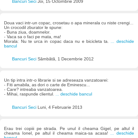
Bancuri Seci
Joi, 15 Octombrie 2009
Doua vaci intr-un copac, crosetau o apa minerala cu niste crengi...
Un crocodil zburator le spune:
- Buna ziua, doamnelor.
- Vaca sa o faci pe mata, ma!
Morala: Nu te urca in copac daca nu e bicicleta ta.
... deschide
bancul
Bancuri Seci
Sâmbătă, 1 Decembrie 2012
Un tip intra intr-o librarie si se adreseaza vanzatoarei:
- Fiti amabila, as dori o carte de Eminescu...
- Care? intreaba vanzatoarea.
- Mihai, raspunde clientul.
... deschide bancul
Bancuri Seci
Luni, 4 Februarie 2013
Erau trei copiii pe strada. Pe unul il cheama Gigel, pe altul il
cheama Ionel, pe altul il cheama maica-sa acasa!
... deschide
bancul