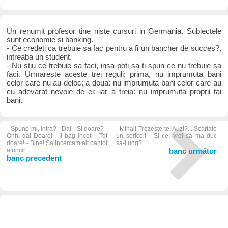
Un renumit profesor tine niste cursuri in Germania. Subiectele
sunt economie si banking.
- Ce credeti ca trebuie sa fac pentru a fi un bancher de succes?,
intreaba un student.
- Nu stiu ce trebuie sa faci, insa poti sa-ti spun ce nu trebuie sa
faci. Urmareste aceste trei reguli: prima, nu imprumuta bani
celor care nu au deloc; a doua: nu imprumuta bani celor care au
cu adevarat nevoie de ei; iar a treia: nu imprumuta proprii tai
bani.
- Spune-mi, intra? - Da! - Si doare? -
- Mihai! Trezeste-te! Auzi?... Scartaie
Ohh, da! Doare! - Il bag incet! - Tot
un soricel! - Si ce, vrei sa ma duc
doare! - Bine! Sa incercam alt pantof
sa-l ung?
atunci!
banc următor
banc precedent