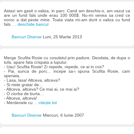
Astazi am gasit o valiza, in parc. Cand am deschis-o, am vazut ca
are un fund fals unde erau 100 000$. Nu-mi venea sa cred ce
noroc a dat peste mine. Toata viata mi-am dorit o valiza cu fund
fals.
... deschide bancul
Bancuri Diverse
Luni, 25 Martie 2013
Merge Scufita Rosie cu cosuletul prin padure. Deodata, de dupa o
tufa, apare fata crispata a lupului:
- Uau! Scufita Rosie! Zi repede, repede, ce ai in cos?
- Pai, sunca de porc... incepe sa-i spuna Scufita Rosie, cam
speriata.
- Lasa, lasa! Altceva, altceva?
- Si niste gratar de...
- Altceva, altceva? Ce mai ai, ce mai ai?
- O ciorba de burta...
- Altceva, altceva!
- Merdenele cu
... citește tot
Bancuri Diverse
Miercuri, 6 Iunie 2007