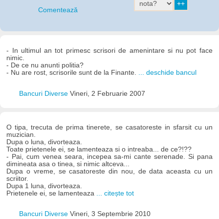
Comentează
- In ultimul an tot primesc scrisori de amenintare si nu pot face
nimic.
- De ce nu anunti politia?
- Nu are rost, scrisorile sunt de la Finante.
... deschide bancul
Bancuri Diverse
Vineri, 2 Februarie 2007
O tipa, trecuta de prima tinerete, se casatoreste in sfarsit cu un
muzician.
Dupa o luna, divorteaza.
Toate prietenele ei, se lamenteaza si o intreaba... de ce?!??
- Pai, cum venea seara, incepea sa-mi cante serenade. Si pana
dimineata asa o tinea, si nimic altceva...
Dupa o vreme, se casatoreste din nou, de data aceasta cu un
scriitor.
Dupa 1 luna, divorteaza.
Prietenele ei, se lamenteaza
... citește tot
Bancuri Diverse
Vineri, 3 Septembrie 2010