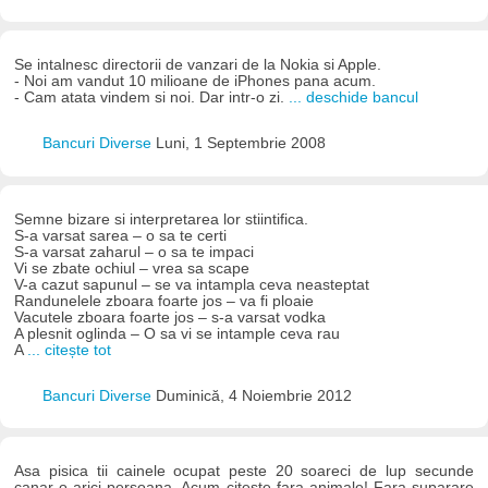
Se intalnesc directorii de vanzari de la Nokia si Apple.
- Noi am vandut 10 milioane de iPhones pana acum.
- Cam atata vindem si noi. Dar intr-o zi.
... deschide bancul
Bancuri Diverse
Luni, 1 Septembrie 2008
Semne bizare si interpretarea lor stiintifica.
S-a varsat sarea – o sa te certi
S-a varsat zaharul – o sa te impaci
Vi se zbate ochiul – vrea sa scape
V-a cazut sapunul – se va intampla ceva neasteptat
Randunelele zboara foarte jos – va fi ploaie
Vacutele zboara foarte jos – s-a varsat vodka
A plesnit oglinda – O sa vi se intample ceva rau
A
... citește tot
Bancuri Diverse
Duminică, 4 Noiembrie 2012
Asa pisica tii cainele ocupat peste 20 soareci de lup secunde
canar o arici persoana. Acum citeste fara animale! Fara suparare