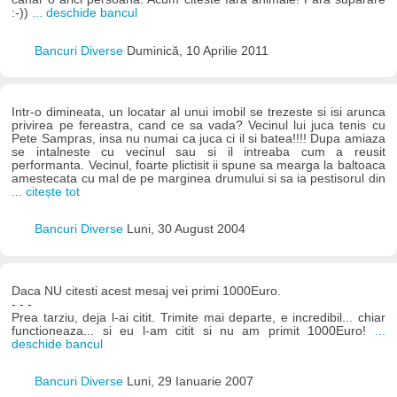
:-))
... deschide bancul
Bancuri Diverse
Duminică, 10 Aprilie 2011
Intr-o dimineata, un locatar al unui imobil se trezeste si isi arunca
privirea pe fereastra, cand ce sa vada? Vecinul lui juca tenis cu
Pete Sampras, insa nu numai ca juca ci il si batea!!!! Dupa amiaza
se intalneste cu vecinul sau si il intreaba cum a reusit
performanta. Vecinul, foarte plictisit ii spune sa mearga la baltoaca
amestecata cu mal de pe marginea drumului si sa ia pestisorul din
... citește tot
Bancuri Diverse
Luni, 30 August 2004
Daca NU citesti acest mesaj vei primi 1000Euro.
- - -
Prea tarziu, deja l-ai citit. Trimite mai departe, e incredibil... chiar
functioneaza... si eu l-am citit si nu am primit 1000Euro!
...
deschide bancul
Bancuri Diverse
Luni, 29 Ianuarie 2007