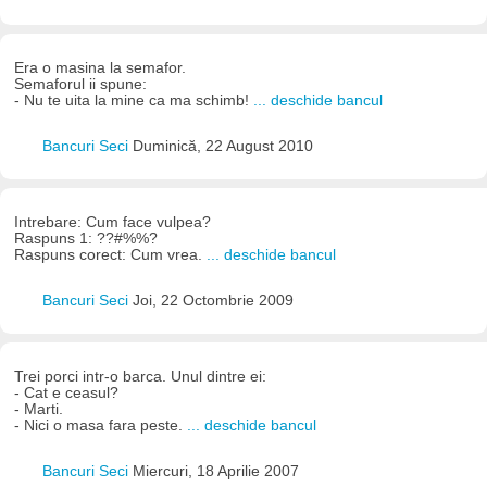
Era o masina la semafor.
Semaforul ii spune:
- Nu te uita la mine ca ma schimb!
... deschide bancul
Bancuri Seci
Duminică, 22 August 2010
Intrebare: Cum face vulpea?
Raspuns 1: ??#%%?
Raspuns corect: Cum vrea.
... deschide bancul
Bancuri Seci
Joi, 22 Octombrie 2009
Trei porci intr-o barca. Unul dintre ei:
- Cat e ceasul?
- Marti.
- Nici o masa fara peste.
... deschide bancul
Bancuri Seci
Miercuri, 18 Aprilie 2007