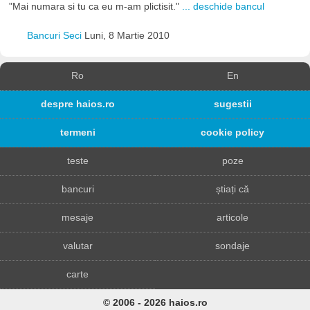
"Mai numara si tu ca eu m-am plictisit."
... deschide bancul
Bancuri Seci
Luni, 8 Martie 2010
Ro
En
despre haios.ro
sugestii
termeni
cookie policy
teste
poze
bancuri
știați că
mesaje
articole
valutar
sondaje
carte
© 2006 - 2026 haios.ro