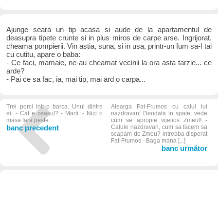
Ajunge seara un tip acasa si aude de la apartamentul de
deasupra tipete crunte si in plus miros de carpe arse. Ingrijorat,
cheama pompierii. Vin astia, suna, si in usa, printr-un fum sa-l tai
cu cutitu, apare o baba:
- Ce faci, mamaie, ne-au cheamat vecinii la ora asta tarzie... ce
arde?
- Pai ce sa fac, ia, mai tip, mai ard o carpa...
Trei porci intr-o barca. Unul dintre
Alearga Fat-Frumos cu calul lui
ei: - Cat e ceasul? - Marti. - Nici o
nazdravan! Deodata in spate, vede
masa fara peste.
cum se apropie vijelios Zmeul! -
banc precedent
Calule nazdravan, cum sa facem sa
scapam de Zmeu? intreaba disperat
Fat-Frumos - Baga mana [...]
banc următor