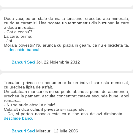
Doua vaci, pe un stalp de inalta tensiune, crosetau apa minerala,
cu doua caramizi. Una scoate un termometru din buzunar, la care
a doua intreaba:
- Cat e ceasu'?
La care, prima:
- Joi.
Morala povestii? Nu arunca cu piatra in geam, ca nu e bicicleta ta.
... deschide bancul
Bancuri Seci
Joi, 22 Noiembrie 2012
Trecatorii privesc cu nedumerire la un individ care sta nemiscat,
cu urechea lipita de asfalt.
Un cetatean mai curios nu se poate abtine si pune, de asemenea,
urechea la pamant, asculta concentrat cateva secunde bune, apoi
remarca:
- Nu se aude absolut nimic!
Celalalt ridica ochii, il priveste si-i raspunde:
- Da, si partea nasoala este ca o tine asa de azi dimineata.
...
deschide bancul
Bancuri Seci
Miercuri, 12 Iulie 2006