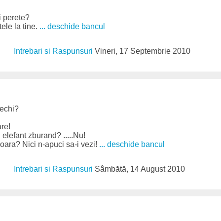
i perete?
ele la tine.
... deschide bancul
Intrebari si Raspunsuri
Vineri, 17 Septembrie 2010
rechi?
re!
 elefant zburand? .....Nu!
boara? Nici n-apuci sa-i vezi!
... deschide bancul
Intrebari si Raspunsuri
Sâmbătă, 14 August 2010