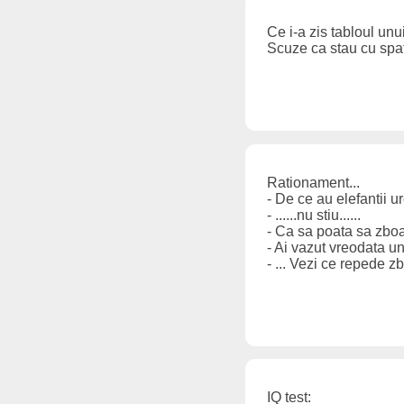
Ce i-a zis tabloul unu
Scuze ca stau cu spat
Rationament...
- De ce au elefantii u
- ......nu stiu......
- Ca sa poata sa zboa
- Ai vazut vreodata un
- ... Vezi ce repede z
IQ test: