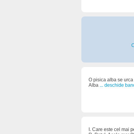
C
O pisica alba se urc
Alba
... deschide ban
I. Care este cel mai p