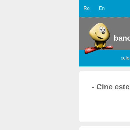
Ro
En
banc
cele
- Cine este