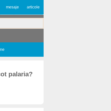
mesaje
articole
une
cot palaria?