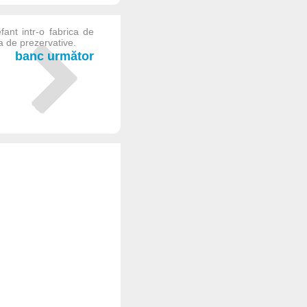
ant intr-o fabrica de
ca de prezervative.
banc următor