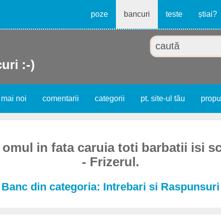
poze
bancuri
teste
știai?
uri :-)
 mai noi
comentarii
categorii
pt. site-ul tău
prop
 omul in fata caruia toti barbatii isi s
- Frizerul.
Banc din categoria: Intrebari si Raspunsuri