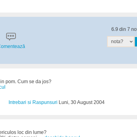
6.9 din 7 no
omentează
a in pom. Cum se da jos?
cul
Intrebari si Raspunsuri
Luni, 30 August 2004
ericulos loc din lume?