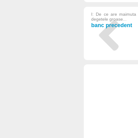
I: De ce are maimuta 
degetele groase...
banc precedent