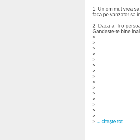
1. Un om mut vrea sa 
faca pe vanzator sa 
2. Daca ar fi o pers
Gandeste-te bine inai
>
>
>
>
>
>
>
>
>
>
>
>
>
>
>
>
... citește tot