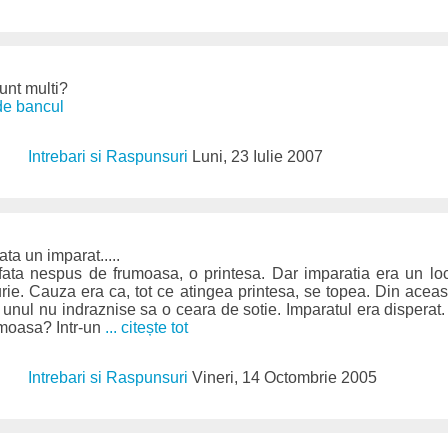
sunt multi?
ide bancul
Intrebari si Raspunsuri
Luni, 23 Iulie 2007
ata un imparat.....
fata nespus de frumoasa, o printesa. Dar imparatia era un loc
urie. Cauza era ca, tot ce atingea printesa, se topea. Din aceas
 unul nu indraznise sa o ceara de sotie. Imparatul era disperat
rumoasa? Intr-un
... citește tot
Intrebari si Raspunsuri
Vineri, 14 Octombrie 2005