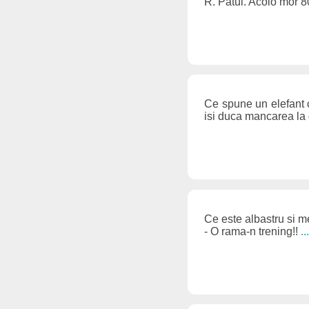
R. Patul. Acolo mor 
Ce spune un elefant 
isi duca mancarea la
Ce este albastru si 
- O rama-n trening!!
.