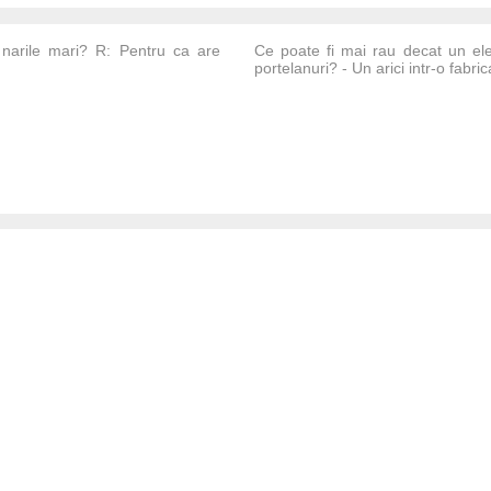
narile mari? R: Pentru ca are
Ce poate fi mai rau decat un elef
portelanuri? - Un arici intr-o fabri