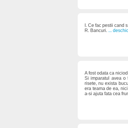
I. Ce fac pestii cand 
R. Bancuri.
... desch
A fost odata ca niciod
Si imparatul avea o 
risete, nu exista buc
era teama de ea, nici
a-si ajuta fata cea f