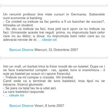
Un renumit profesor tine niste cursuri in Germania. Subiectele
sunt economie si banking.
- Ce credeti ca trebuie sa fac pentru a fi un bancher de succes?,
intreaba un student.
- Nu stiu ce trebuie sa faci, insa poti sa-ti spun ce nu trebuie sa
faci. Urmareste aceste trei reguli: prima, nu imprumuta bani celor
care nu au deloc; a doua: nu imprumuta bani celor care au cu
adevarat nevoie de ei;
... citește tot
Bancuri Diverse
Miercuri, 31 Octombrie 2007
Intr-un mall, un barbat intra la frizer insotit de-un baietel. Dupa ce i
se face tratamentul complet - ras, spalat, tuns si manichiura - il
suie pe baietel pe scaun si-i spune frizerului:
- Trebuie sa-mi cumpar o cravata. Vin imediat.
Cand vede ca a terminat de tuns baietelul, insa tipul nu se
intoarce, frizerul glumeste:
- Se pare ca tatal tau te-a uitat aici.
La care baietelul raspunde:
-
... citește tot
Bancuri Diverse
Vineri, 8 Iunie 2007