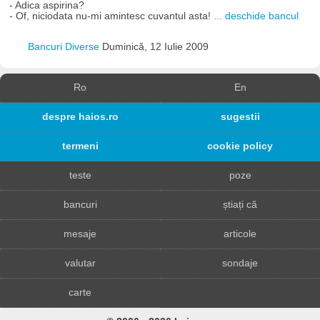
- Adica aspirina?
- Of, niciodata nu-mi amintesc cuvantul asta!
... deschide bancul
Bancuri Diverse
Duminică, 12 Iulie 2009
Ro
En
despre haios.ro
sugestii
termeni
cookie policy
teste
poze
bancuri
știați că
mesaje
articole
valutar
sondaje
carte