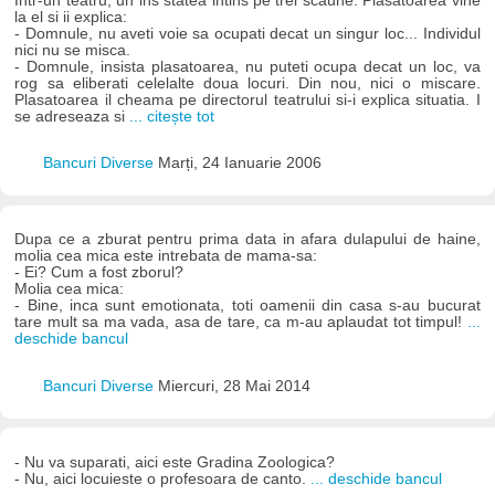
Intr-un teatru, un ins statea intins pe trei scaune. Plasatoarea vine
la el si ii explica:
- Domnule, nu aveti voie sa ocupati decat un singur loc... Individul
nici nu se misca.
- Domnule, insista plasatoarea, nu puteti ocupa decat un loc, va
rog sa eliberati celelalte doua locuri. Din nou, nici o miscare.
Plasatoarea il cheama pe directorul teatrului si-i explica situatia. I
se adreseaza si
... citește tot
Bancuri Diverse
Marți, 24 Ianuarie 2006
Dupa ce a zburat pentru prima data in afara dulapului de haine,
molia cea mica este intrebata de mama-sa:
- Ei? Cum a fost zborul?
Molia cea mica:
- Bine, inca sunt emotionata, toti oamenii din casa s-au bucurat
tare mult sa ma vada, asa de tare, ca m-au aplaudat tot timpul!
...
deschide bancul
Bancuri Diverse
Miercuri, 28 Mai 2014
- Nu va suparati, aici este Gradina Zoologica?
- Nu, aici locuieste o profesoara de canto.
... deschide bancul