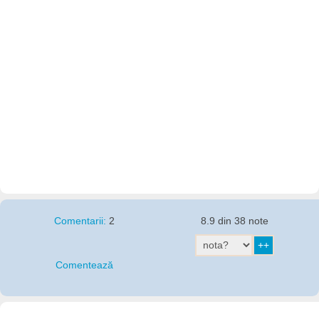
Comentarii:
2
8.9 din 38 note
Comentează