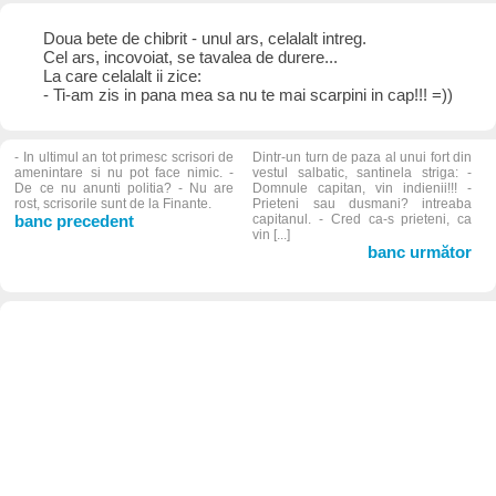
Doua bete de chibrit - unul ars, celalalt intreg.
Cel ars, incovoiat, se tavalea de durere...
La care celalalt ii zice:
- Ti-am zis in pana mea sa nu te mai scarpini in cap!!! =))
- In ultimul an tot primesc scrisori de
Dintr-un turn de paza al unui fort din
amenintare si nu pot face nimic. -
vestul salbatic, santinela striga: -
De ce nu anunti politia? - Nu are
Domnule capitan, vin indienii!!! -
rost, scrisorile sunt de la Finante.
Prieteni sau dusmani? intreaba
banc precedent
capitanul. - Cred ca-s prieteni, ca
vin [...]
banc următor