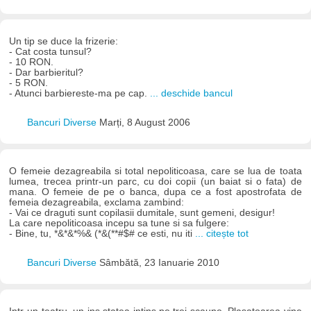
Un tip se duce la frizerie:
- Cat costa tunsul?
- 10 RON.
- Dar barbieritul?
- 5 RON.
- Atunci barbiereste-ma pe cap.
... deschide bancul
Bancuri Diverse
Marți, 8 August 2006
O femeie dezagreabila si total nepoliticoasa, care se lua de toata
lumea, trecea printr-un parc, cu doi copii (un baiat si o fata) de
mana. O femeie de pe o banca, dupa ce a fost apostrofata de
femeia dezagreabila, exclama zambind:
- Vai ce draguti sunt copilasii dumitale, sunt gemeni, desigur!
La care nepoliticoasa incepu sa tune si sa fulgere:
- Bine, tu, *&*&*%& (*&(**#$# ce esti, nu iti
... citește tot
Bancuri Diverse
Sâmbătă, 23 Ianuarie 2010