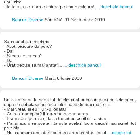
unul zice:
- Ia te uita ce le arde astora pe asa o caldura!
... deschide bancul
Bancuri Diverse
Sâmbătă, 11 Septembrie 2010
Suna unul la macelarie:
- Aveti picioare de porc?
- Da!
- Si cap de curcan?
- Da!
- Urat trebuie sa mai aratati...
... deschide bancul
Bancuri Diverse
Marți, 8 Iunie 2010
Un client suna la serviciul de clienti al unei companii de telefoane,
dupa ce solicitase aceasta informatie de mai multe ori:
- Mai vreau si eu PUK-ul odata!
- Ce s-a intamplat? il intreaba operatoarea
- L-am scris pe nisip, dar a trecut un copil si l-a sters.
- Pai si acum se poate intampla acelasi lucru daca il mai scrieti tot
pe nisip.
- Nu, ca acum am intarit cu apa si am batatorit locul
... citește tot