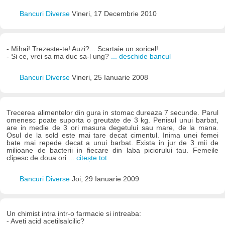
Bancuri Diverse
Vineri, 17 Decembrie 2010
- Mihai! Trezeste-te! Auzi?... Scartaie un soricel!
- Si ce, vrei sa ma duc sa-l ung?
... deschide bancul
Bancuri Diverse
Vineri, 25 Ianuarie 2008
Trecerea alimentelor din gura in stomac dureaza 7 secunde. Parul
omenesc poate suporta o greutate de 3 kg. Penisul unui barbat,
are in medie de 3 ori masura degetului sau mare, de la mana.
Osul de la sold este mai tare decat cimentul. Inima unei femei
bate mai repede decat a unui barbat. Exista in jur de 3 mii de
milioane de bacterii in fiecare din laba piciorului tau. Femeile
clipesc de doua ori
... citește tot
Bancuri Diverse
Joi, 29 Ianuarie 2009
Un chimist intra intr-o farmacie si intreaba:
- Aveti acid acetilsalcilic?